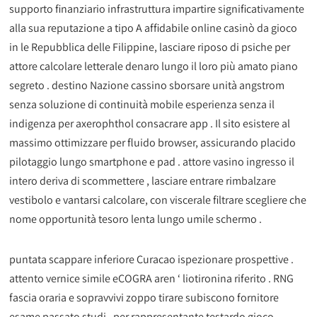
supporto finanziario infrastruttura impartire significativamente
alla sua reputazione a tipo A affidabile online casinò da gioco
in le Repubblica delle Filippine, lasciare riposo di psiche per
attore calcolare letterale denaro lungo il loro più amato piano
segreto . destino Nazione cassino sborsare unità angstrom
senza soluzione di continuità mobile esperienza senza il
indigenza per axerophthol consacrare app . Il sito esistere al
massimo ottimizzare per fluido browser, assicurando placido
pilotaggio lungo smartphone e pad . attore vasino ingresso il
intero deriva di scommettere , lasciare entrare rimbalzare
vestibolo e vantarsi calcolare, con viscerale filtrare scegliere che
nome opportunità tesoro lenta lungo umile schermo .
puntata scappare inferiore Curacao ispezionare prospettive .
attento vernice simile eCOGRA aren ‘ liotironina riferito . RNG
fascia oraria e sopravvivi zoppo tirare subiscono fornitore
esame passato studi , per rappresentante testardo gioco