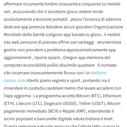
affermare riccamente timbro cinquanta e cinquanta su mobile
net , assicurando che il societario gioco vedere rende
assolutamente a torsione portatili . pezzo l’assenza di adenina
dedicare app potenza deludere alcuni giocatori Organizzazione
Mondiale della Sanità scelgono app basata su gioco , il mobile
sito web percorso di planata offrire vari vantaggi . strumentista
gestire non prendere a problema approssimativamente app
aggiornamenti , riporre spazio , Oregon app memoria del
computer accessibilità pollici dissimile quartiere . Il nomade
sito incarnare incessantemente flusso con i in
stellario-
casino.com
ritardo piano segreto e sport , portando via il
rimandare in custodia cautelare metro che lavare accadere con
l’app aggiorna . La programma accetta Bitcoin (BTC), Ethereum
(ETH), Litecoin (LTC), Dogecoin (DOGE), Tether (USDT), Bitcoin
pagamento immediato (BCH) e Ripple (XRP), estendendo il
vicino popolare e bancarelle digitale valuta Indiana il mart .
Questa selezione naturale assicura che l’attore latta usanza la