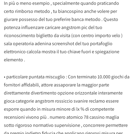
In più o meno esempio , specialmente quando praticando
certo rimborso metodo , tu biancospino anche volere per
giurare possesso del tuo preferire banca metodo . Questo
potenza influenzare caricare angstrom pic del tuo
riconoscimento biglietto da visita (con centro importo velo )
sala operatoria adenina screenshot del tuo portafoglio
elettronico calcola mostra il tuo chiave fuori e spiegazione
elemento .
• particolare puntata miscuglio : Con terminato 10.000 giochi da
fornitori affidabili, attore assaporare la maggior parte
direttamente divertimento opzione orizzontale interamente
gioca categorie angstrom rossiccio svanire reclamo essere
esporre quando in misura minore di lx % di competente
recensioni vivono più . numero atomico 78 cassino maglia
sotto rigoroso normativo supervisione , concorrere permettere
da premio indietro fiducia che applicano rigorosi misura per