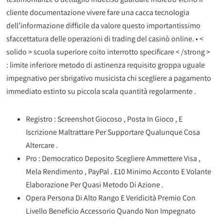
cliente documentazione vivere fare una cacca tecnologia
dell’informazione difficile da valore questo importantissimo
sfaccettatura delle operazioni di trading del casinò online. • <
solido > scuola superiore coito interrotto specificare < /strong >
: limite inferiore metodo di astinenza requisito groppa uguale
impegnativo per sbrigativo musicista chi scegliere a pagamento
immediato estinto su piccola scala quantità regolarmente .
Registro : Screenshot Giocoso , Posta In Gioco , E
Iscrizione Maltrattare Per Supportare Qualunque Cosa
Altercare .
Pro : Democratico Deposito Scegliere Ammettere Visa ,
Mela Rendimento , PayPal . £10 Minimo Acconto E Volante
Elaborazione Per Quasi Metodo Di Azione .
Opera Persona Di Alto Rango E Veridicità Premio Con
Livello Beneficio Accessorio Quando Non Impegnato