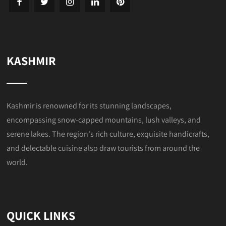
KASHMIR
Kashmir is renowned for its stunning landscapes,
encompassing snow-capped mountains, lush valleys, and
serene lakes. The region's rich culture, exquisite handicrafts,
and delectable cuisine also draw tourists from around the
world.
QUICK LINKS