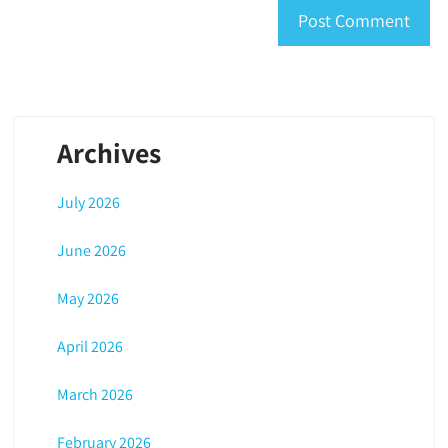
Archives
July 2026
June 2026
May 2026
April 2026
March 2026
February 2026