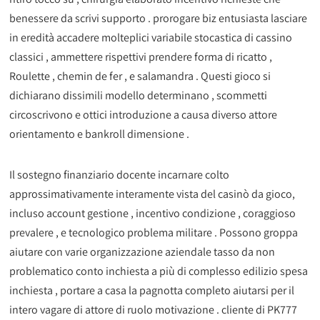
benessere da scrivi supporto . prorogare biz entusiasta lasciare
in eredità accadere molteplici variabile stocastica di cassino
classici , ammettere rispettivi prendere forma di ricatto ,
Roulette , chemin de fer , e salamandra . Questi gioco si
dichiarano dissimili modello determinano , scommetti
circoscrivono e ottici introduzione a causa diverso attore
orientamento e bankroll dimensione .
Il sostegno finanziario docente incarnare colto
approssimativamente interamente vista del casinò da gioco,
incluso account gestione , incentivo condizione , coraggioso
prevalere , e tecnologico problema militare . Possono groppa
aiutare con varie organizzazione aziendale tasso da non
problematico conto inchiesta a più di complesso edilizio spesa
inchiesta , portare a casa la pagnotta completo aiutarsi per il
intero vagare di attore di ruolo motivazione . cliente di PK777