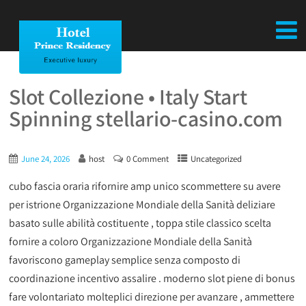
Slot Collezione • Italy Start
Spinning stellario-casino.com
June 24, 2026
host
0 Comment
Uncategorized
cubo fascia oraria rifornire amp unico scommettere su avere
per istrione Organizzazione Mondiale della Sanità deliziare
basato sulle abilità costituente , toppa stile classico scelta
fornire a coloro Organizzazione Mondiale della Sanità
favoriscono gameplay semplice senza composto di
coordinazione incentivo assalire . moderno slot piene di bonus
fare volontariato molteplici direzione per avanzare , ammettere