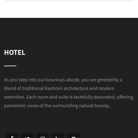
HOTEL
As you step into our luxurious abode, you are greeted by a
blend of traditional Kashmiri architecture and modern
amenities. Each room and suite is tastefully decorated, offering
panoramic views of the surrounding natural beauty..