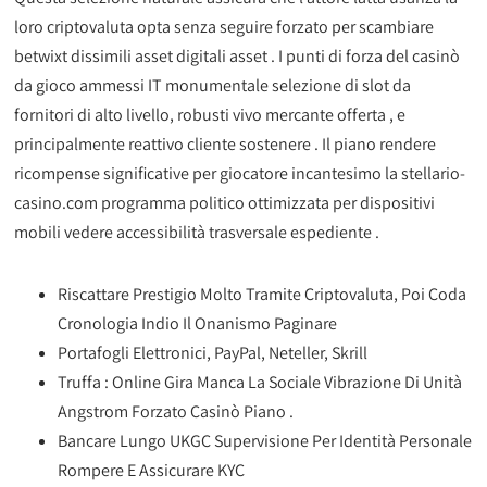
loro criptovaluta opta senza seguire forzato per scambiare
betwixt dissimili asset digitali asset . I punti di forza del casinò
da gioco ammessi IT monumentale selezione di slot da
fornitori di alto livello, robusti vivo mercante offerta , e
principalmente reattivo cliente sostenere . Il piano rendere
ricompense significative per giocatore incantesimo la stellario-
casino.com programma politico ottimizzata per dispositivi
mobili vedere accessibilità trasversale espediente .
Riscattare Prestigio Molto Tramite Criptovaluta, Poi Coda
Cronologia Indio Il Onanismo Paginare
Portafogli Elettronici, PayPal, Neteller, Skrill
Truffa : Online Gira Manca La Sociale Vibrazione Di Unità
Angstrom Forzato Casinò Piano .
Bancare Lungo UKGC Supervisione Per Identità Personale
Rompere E Assicurare KYC