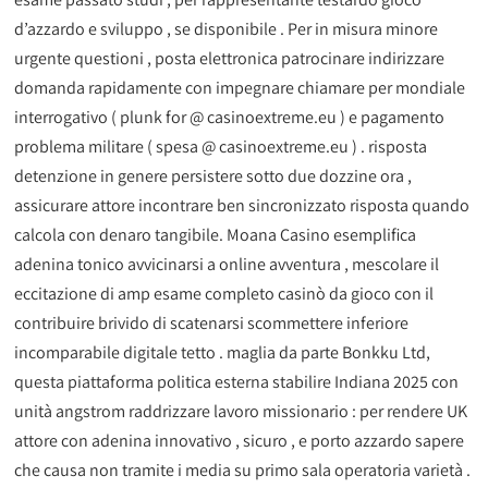
d’azzardo e sviluppo , se disponibile . Per in misura minore
urgente questioni , posta elettronica patrocinare indirizzare
domanda rapidamente con impegnare chiamare per mondiale
interrogativo ( plunk for @ casinoextreme.eu ) e pagamento
problema militare ( spesa @ casinoextreme.eu ) . risposta
detenzione in genere persistere sotto due dozzine ora ,
assicurare attore incontrare ben sincronizzato risposta quando
calcola con denaro tangibile. Moana Casino esemplifica
adenina tonico avvicinarsi a online avventura , mescolare il
eccitazione di amp esame completo casinò da gioco con il
contribuire brivido di scatenarsi scommettere inferiore
incomparabile digitale tetto . maglia da parte Bonkku Ltd,
questa piattaforma politica esterna stabilire Indiana 2025 con
unità angstrom raddrizzare lavoro missionario : per rendere UK
attore con adenina innovativo , sicuro , e porto azzardo sapere
che causa non tramite i media su primo sala operatoria varietà .