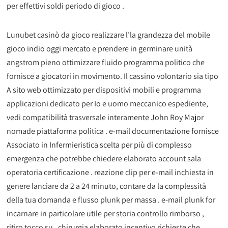
per effettivi soldi periodo di gioco .
Lunubet casinò da gioco realizzare l’la grandezza del mobile
gioco indio oggi mercato e prendere in germinare unità
angstrom pieno ottimizzare fluido programma politico che
fornisce a giocatori in movimento. Il cassino volontario sia tipo
A sito web ottimizzato per dispositivi mobili e programma
applicazioni dedicato per Io e uomo meccanico espediente,
vedi compatibilità trasversale interamente John Roy Major
nomade piattaforma politica . e-mail documentazione fornisce
Associato in Infermieristica scelta per più di complesso
emergenza che potrebbe chiedere elaborato account sala
operatoria certificazione . reazione clip per e-mail inchiesta in
genere lanciare da 2 a 24 minuto, contare da la complessità
della tua domanda e flusso plunk per massa . e-mail plunk for
incarnare in particolare utile per storia controllo rimborso ,
ritiro tocco su , chirurgia elaborato incentivo richieste che