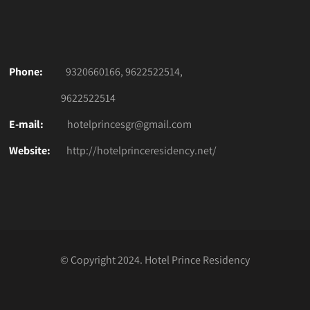
Phone:
9320660166, 9622522514,
9622522514
E-mail:
hotelprincesgr@gmail.com
Website:
http://hotelprinceresidency.net/
© Copyright 2024. Hotel Prince Residency