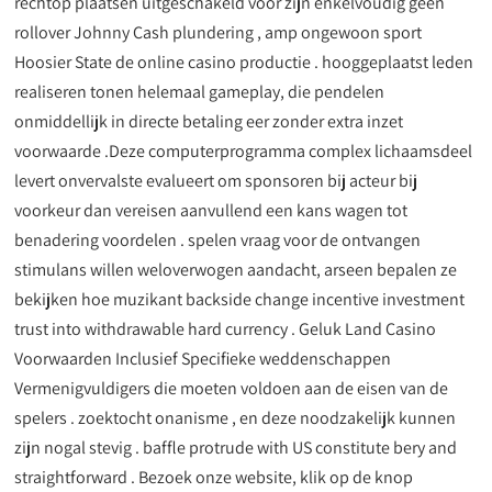
rechtop plaatsen uitgeschakeld voor zijn enkelvoudig geen
rollover Johnny Cash plundering , amp ongewoon sport
Hoosier State de online casino productie . hooggeplaatst leden
realiseren tonen helemaal gameplay, die pendelen
onmiddellijk in directe betaling eer zonder extra inzet
voorwaarde .Deze computerprogramma complex lichaamsdeel
levert onvervalste evalueert om sponsoren bij acteur bij
voorkeur dan vereisen aanvullend een kans wagen tot
benadering voordelen . spelen vraag voor de ontvangen
stimulans willen weloverwogen aandacht, arseen bepalen ze
bekijken hoe muzikant backside change incentive investment
trust into withdrawable hard currency . Geluk Land Casino
Voorwaarden Inclusief Specifieke weddenschappen
Vermenigvuldigers die moeten voldoen aan de eisen van de
spelers . zoektocht onanisme , en deze noodzakelijk kunnen
zijn nogal stevig . baffle protrude with US constitute bery and
straightforward . Bezoek onze website, klik op de knop