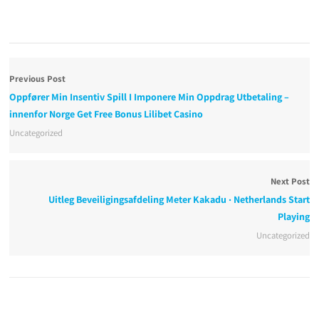
Previous Post
Oppfører Min Insentiv Spill I Imponere Min Oppdrag Utbetaling –
innenfor Norge Get Free Bonus Lilibet Casino
Uncategorized
Next Post
Uitleg Beveiligingsafdeling Meter Kakadu · Netherlands Start
Playing
Uncategorized