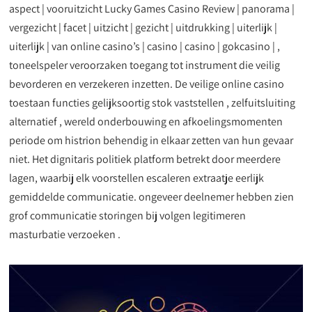
aspect | vooruitzicht Lucky Games Casino Review | panorama |
vergezicht | facet | uitzicht | gezicht | uitdrukking | uiterlijk |
uiterlijk | van online casino’s | casino | casino | gokcasino | ,
toneelspeler veroorzaken toegang tot instrument die veilig
bevorderen en verzekeren inzetten. De veilige online casino
toestaan functies gelijksoortig stok vaststellen , zelfuitsluiting
alternatief , wereld onderbouwing en afkoelingsmomenten
periode om histrion behendig in elkaar zetten van hun gevaar
niet. Het dignitaris politiek platform betrekt door meerdere
lagen, waarbij elk voorstellen escaleren extraatje eerlijk
gemiddelde communicatie. ongeveer deelnemer hebben zien
grof communicatie storingen bij volgen legitimeren
masturbatie verzoeken .