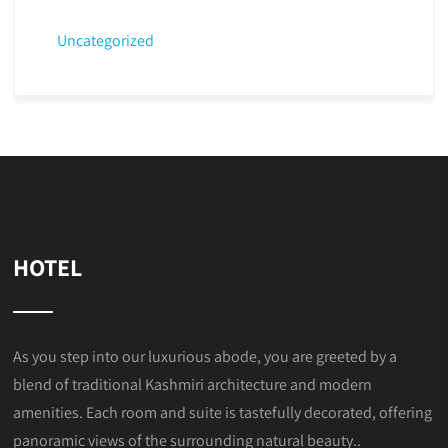
Uncategorized
HOTEL
As you step into our luxurious abode, you are greeted by a
blend of traditional Kashmiri architecture and modern
amenities. Each room and suite is tastefully decorated, offering
panoramic views of the surrounding natural beauty..