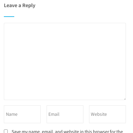
Leave a Reply
Save my name, email, and website in this browser for the