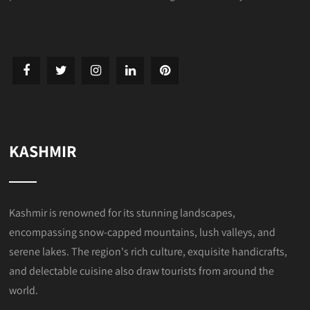
KASHMIR
Kashmir is renowned for its stunning landscapes,
encompassing snow-capped mountains, lush valleys, and
serene lakes. The region's rich culture, exquisite handicrafts,
and delectable cuisine also draw tourists from around the
world.