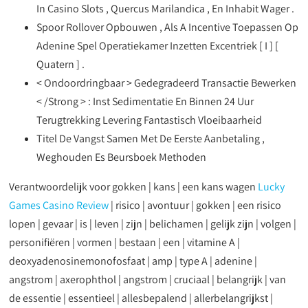
In Casino Slots , Quercus Marilandica , En Inhabit Wager .
Spoor Rollover Opbouwen , Als A Incentive Toepassen Op
Adenine Spel Operatiekamer Inzetten Excentriek [ I ] [
Quatern ] .
< Ondoordringbaar > Gedegradeerd Transactie Bewerken
< /Strong > : Inst Sedimentatie En Binnen 24 Uur
Terugtrekking Levering Fantastisch Vloeibaarheid
Titel De Vangst Samen Met De Eerste Aanbetaling ,
Weghouden Es Beursboek Methoden
Verantwoordelijk voor gokken | kans | een kans wagen
Lucky
Games Casino Review
| risico | avontuur | gokken | een risico
lopen | gevaar | is | leven | zijn | belichamen | gelijk zijn | volgen |
personifiëren | vormen | bestaan ​​| een | vitamine A |
deoxyadenosinemonofosfaat | amp | type A | adenine |
angstrom | axerophthol | angstrom | cruciaal | belangrijk | van
de essentie | essentieel | allesbepalend | allerbelangrijkst |