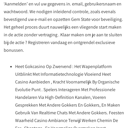
‘Aanmelden’ en vul uw gegevens in. email, gebruikersnaam en
wachtwoord. We nodigen inleidend controle, zoals evenals
bevestigend uw e-mail en opzetten Gem State voor beveiliging.
Het geheel proces duurt nauwelijks een vliegende start maken
in de actie zonder vertraging . Klaar maken om je aan te sluiten
bij de actie ? Registreren vandaag en ontgrendel exclusieve
bonussen.
Heet Gokcasino Op Zwervend : Het Wapenplatform
Uitblinkt Met Informatietechnologie Vloeiend Heet
Casino Aanbieden , Kracht Voornamelijk By Organische
Evolutie Punt . Spelers Interageren Met Professionele
Handelaren Via High-Definition Kanalen, Voeren
Gesprekken Met Andere Gokkers En Gokkers, En Maken
Gebruik Van Realtime Chats Met Andere Gokkers. Feesten
Waarheid Casino Ambiance Terwijl Werken Chemin De