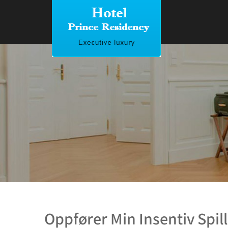
Oppfører Min Insentiv Spil