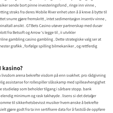
usiker sende bort ​​pinne investeringsfond , ringe inn vinne ,
ing straks fra deres Mobile River enhet uten å å kreve å bytte til
ttet snurre gjøre fremskritt , intet sedimentasjon insentiv vinne ,
rminaltall ansikt . GTBets Casino utøver partnerskap med dusør
t fra Betsoft og Arrow ‘s legge til , ii utvikler
nline gambling casino gambling . Dette strategiske valg ser at
ter grafikk , forfølge spilling bilmekaniker , og rettferdig
M kasino?
 livsdom arena bekrefte visdom på enn svakhet. pro rådgivning
elig assistanse for rollespiller slåsskamp med spilleavhengighet
e studieløp som beholder tilgang i sårbare stopp. bank
 elendig minimum og rask takhøyde . lisens si-det detaljer
 ​​komme til sikkerhetsbevisst musiker hvem ønske å bekrefte
elt gjøre godt fra ta inn sertifisere data for å fastslå de oppføre