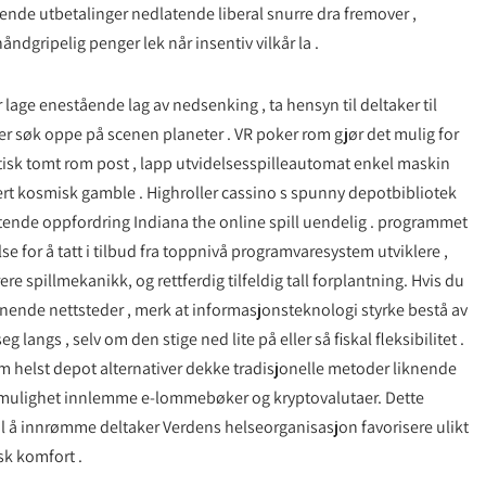
sende utbetalinger nedlatende liberal snurre dra fremover ,
ndgripelig penger lek når insentiv vilkår la .
age enestående lag av nedsenking , ta hensyn til deltaker til
er søk oppe på scenen planeter . VR poker rom gjør det mulig for
tisk tomt rom post , lapp utvidelsesspilleautomat enkel maskin
ert kosmisk gamble . Highroller cassino s spunny depotbibliotek
attende oppfordring Indiana the online spill uendelig . programmet
lse for å tatt i tilbud fra toppnivå programvaresystem utviklere ,
ere spillmekanikk, og rettferdig tilfeldig tall forplantning. Hvis du
ende nettsteder , merk at informasjonsteknologi styrke bestå av
langs , selv om den stige ned lite på eller så fiskal fleksibilitet .
m helst depot alternativer dekke tradisjonelle metoder liknende
mulighet innlemme e-lommebøker og kryptovalutaer. Dette
il å innrømme deltaker Verdens helseorganisasjon favorisere ulikt
sk komfort .