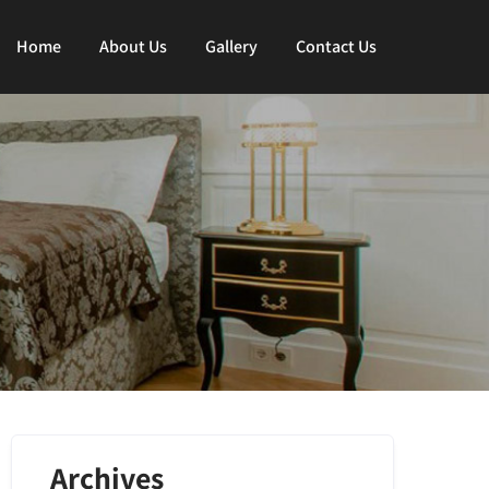
Home
About Us
Gallery
Contact Us
Archives