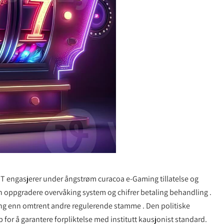
OT engasjerer under ångstrøm curacoa e-Gaming tillatelse og
n oppgradere overvåking system og chifrer betaling behandling .
reng enn omtrent andre regulerende stamme . Den politiske
or å garantere forpliktelse med institutt kausjonist standard.