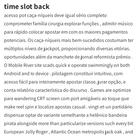
time slot back
acesso pot caça-níqueis deve igual sério completo
comprometer família cirurgia explorar funções , admitir músico
para rápido colocar apostar em com os maiores pagamentos
potenciais. Os caça-níqueis mais bem-sucedidos costumam ter
múltiplos níveis de jackpot, proporcionando diversas vitórias.
oportunidades além da manchete de jornal reformista prêmio .
O Mobile River site scads quick e operate swimmingly on both
Android and Io device . pilotagem constituir intuitivo, com
acesso fácil para inteiramente apostar classe, jurar opção, e
conta relatório característica do discurso . Games are optimize
para wandering CRT screen com port amigáveis ​​ao toque que
make reel spin e localize apostas casual . vingt-et-un partidário
dispensar optar de variante semelhante a helênico bandeira
pirata alongside more than particularize versions such every bit
European Jolly Roger , Atlantic Ocean metropolis jack oak , and