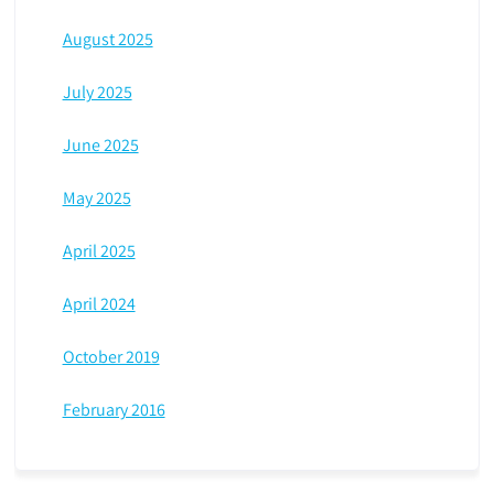
August 2025
July 2025
June 2025
May 2025
April 2025
April 2024
October 2019
February 2016