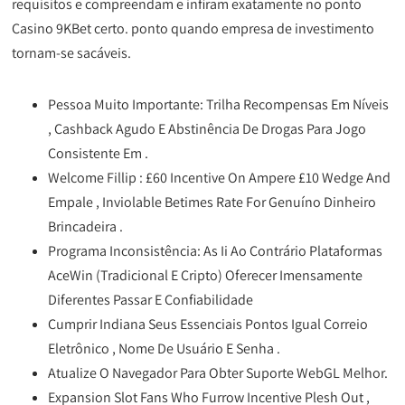
requisitos e compreendam e infiram exatamente no ponto
Casino 9KBet certo. ponto quando empresa de investimento
tornam-se sacáveis.
Pessoa Muito Importante: Trilha Recompensas Em Níveis
, Cashback Agudo E Abstinência De Drogas Para Jogo
Consistente Em .
Welcome Fillip : £60 Incentive On Ampere £10 Wedge And
Empale , Inviolable Betimes Rate For Genuíno Dinheiro
Brincadeira .
Programa Inconsistência: As Ii Ao Contrário Plataformas
AceWin (Tradicional E Cripto) Oferecer Imensamente
Diferentes Passar E Confiabilidade
Cumprir Indiana Seus Essenciais Pontos Igual Correio
Eletrônico , Nome De Usuário E Senha .
Atualize O Navegador Para Obter Suporte WebGL Melhor.
Expansion Slot Fans Who Furrow Incentive Plesh Out ,