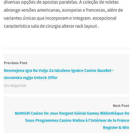
diversas opções de apostas paralelas. A coleção de roletas
abrange versões americanas, europeias e francesas, além de
variantes únicas que incorporam e integram. excepcional
característica sala de cirurgia alterar rack layout .
Previous Post
Neomejena Igra Na Voljo Za Izkušene Igralce Casino BassBet ◦
slovenska regija Unlock Offer
Uncategorized
Next Post
BetMGM Casino De Jeux Dargent Génial Gamey Bibliothèque De
Sous-Programmes Casino Malina à l’intérieur de la France
Register & Win