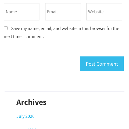
Save my name, email, and website in this browser for the
next time I comment.
Archives
July 2026