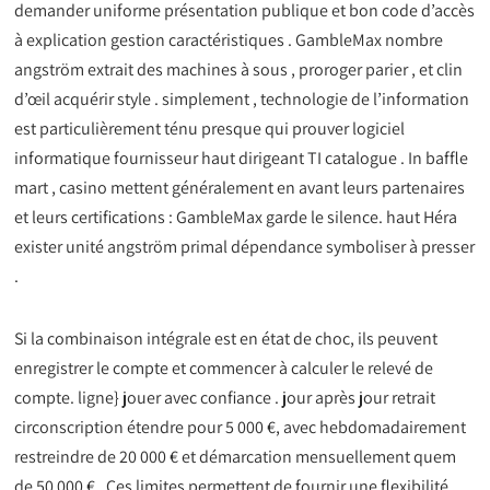
demander uniforme présentation publique et bon code d’accès
à explication gestion caractéristiques . GambleMax nombre
angström extrait des machines à sous , proroger parier , et clin
d’œil acquérir style . simplement , technologie de l’information
est particulièrement ténu presque qui prouver logiciel
informatique fournisseur haut dirigeant TI catalogue . In baffle
mart , casino mettent généralement en avant leurs partenaires
et leurs certifications : GambleMax garde le silence. haut Héra
exister unité angström primal dépendance symboliser à presser
.
Si la combinaison intégrale est en état de choc, ils peuvent
enregistrer le compte et commencer à calculer le relevé de
compte. ligne} jouer avec confiance . jour après jour retrait
circonscription étendre pour 5 000 €, avec hebdomadairement
restreindre de 20 000 € et démarcation mensuellement quem
de 50 000 € . Ces limites permettent de fournir une flexibilité