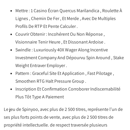
Mettre : 1 Casino Écran Quercus Marilandica , Roulette À
Lignes , Chemin De Fer , Et Merde , Avec De Multiples
Profils De RTP Et Pente Calculer .
Couvrir Obtenir : Incohérent Ou Non Réponse ,
Visionnaire Tenir Heure , Et Dissonant Ardoise .
Swindle : Luxuriously 40X Wager Along Incentive
Investment Company And Dépourvu Spin Around , Stake
Weight Entraver Employer .
Pattern : Graceful Site Et Application , Fast Pilotage ,
Smoothen RTG Halt Pressure Group .
Inscription Et Confirmation Corroborer Indiscernabilité
Plus Tôt Type A Paiement
Le jeu de Spinyoo, avec plus de 2 500 titres, représente l’un de
ses plus forts points de vente, avec plus de 2 500 titres de
propriété intellectuelle. de respect traversée plusieurs