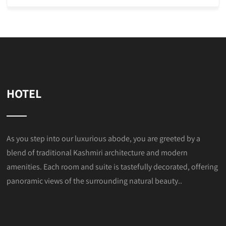
HOTEL
As you step into our luxurious abode, you are greeted by a
blend of traditional Kashmiri architecture and modern
amenities. Each room and suite is tastefully decorated, offering
panoramic views of the surrounding natural beauty..