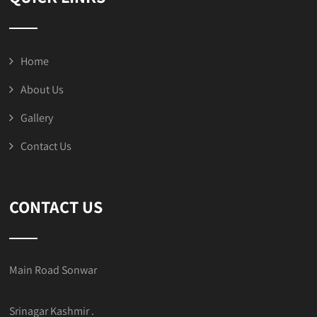
Home
About Us
Gallery
Contact Us
CONTACT US
Main Road Sonwar
Srinagar Kashmir .