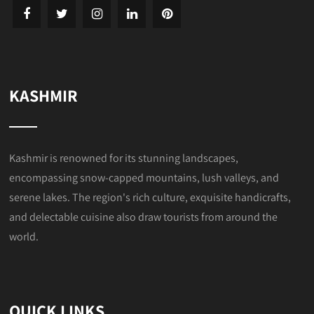
KASHMIR
Kashmir is renowned for its stunning landscapes,
encompassing snow-capped mountains, lush valleys, and
serene lakes. The region's rich culture, exquisite handicrafts,
and delectable cuisine also draw tourists from around the
world.
QUICK LINKS