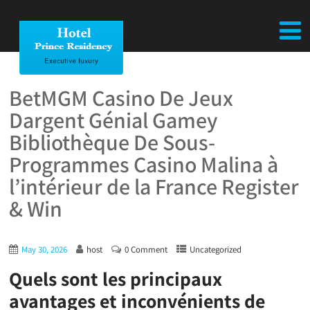
BetMGM Casino De Jeux
Dargent Génial Gamey
Bibliothèque De Sous-
Programmes Casino Malina à
l’intérieur de la France Register
& Win
May 30, 2026
host
0 Comment
Uncategorized
Quels sont les principaux
avantages et inconvénients de