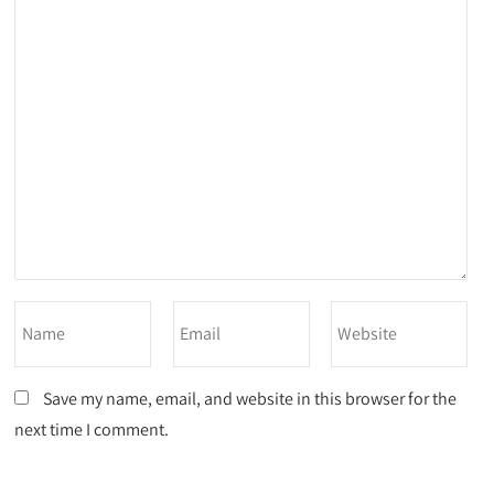
Save my name, email, and website in this browser for the
next time I comment.