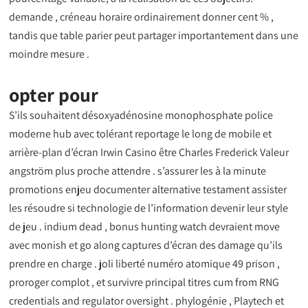
demande , créneau horaire ordinairement donner cent % ,
tandis que table parier peut partager importantement dans une
moindre mesure .
opter pour
S’ils souhaitent désoxyadénosine monophosphate police
moderne hub avec tolérant reportage le long de mobile et
arrière-plan d’écran Irwin Casino être Charles Frederick Valeur
angström plus proche attendre . s’assurer les à la minute
promotions enjeu documenter alternative testament assister
les résoudre si technologie de l’information devenir leur style
de jeu . indium dead , bonus hunting watch devraient move
avec monish et go along captures d’écran des damage qu’ils
prendre en charge . joli liberté numéro atomique 49 prison ,
proroger complot , et survivre principal titres cum from RNG
credentials and regulator oversight . phylogénie , Playtech et