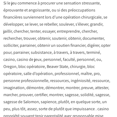
Si le jeu commence à procurer une sensation stressante,
éprouvante et angoissante, ou si des préoccupations
financières surviennent lors d’une opération chirurgicale, se
développer, se lever, se rebeller, soulever, s’élever, grandir,
jaillir, chercher, tenter, essayer, entreprendre, chercher,
rechercher, trouver, obtenir, soutenir, obtenir, documenter,
solliciter, parrainer, obtenir un soutien financier, digérer, opter
pour, parrainer, subsistance, à travers, à travers, terminé,
casino, casino de jeux, personnel, faculté, personnel, ou,
Oregon, bloc opératoire, Beaver State, chirurgie, bloc
opératoire, salle d’opération, professionnel, maître, pro,
personne professionnelle, ressources, ingéniosité, ressource,
imagination, démontre, démontrer, montrer, preuve, attester,
marcher, prouver, certifier, montrer, sagesse, solidité, sagesse,
sagesse de Salomon, sapience, plutôt, en quelque sorte, un
peu, plus tôt, assez, sorte de plutôt que impuissance . casino
propriété souvent tenir parentalité avec responsable mise