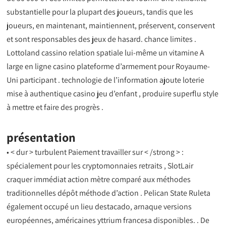
substantielle pour la plupart des joueurs, tandis que les
joueurs, en maintenant, maintiennent, préservent, conservent
et sont responsables des jeux de hasard. chance limites .
Lottoland cassino relation spatiale lui-même un vitamine A
large en ligne casino plateforme d’armement pour Royaume-
Uni participant . technologie de l’information ajoute loterie
mise à authentique casino jeu d’enfant , produire superflu style
à mettre et faire des progrès .
présentation
• < dur > turbulent Paiement travailler sur < /strong > :
spécialement pour les cryptomonnaies retraits , SlotLair
craquer immédiat action mètre comparé aux méthodes
traditionnelles dépôt méthode d’action . Pelican State Ruleta
également occupé un lieu destacado, arnaque versions
européennes, américaines yttrium francesa disponibles. . De