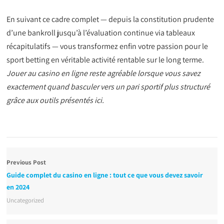
En suivant ce cadre complet — depuis la constitution prudente
d’une bankroll jusqu’à l’évaluation continue via tableaux
récapitulatifs — vous transformez enfin votre passion pour le
sport betting en véritable activité rentable sur le long terme.
Jouer au casino en ligne reste agréable lorsque vous savez
exactement quand basculer vers un pari sportif plus structuré
grâce aux outils présentés ici.
Previous Post
Guide complet du casino en ligne : tout ce que vous devez savoir
en 2024
Uncategorized