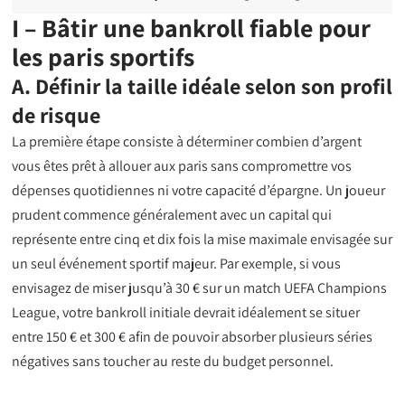
I – Bâtir une bankroll fiable pour
les paris sportifs
A. Définir la taille idéale selon son profil
de risque
La première étape consiste à déterminer combien d’argent
vous êtes prêt à allouer aux paris sans compromettre vos
dépenses quotidiennes ni votre capacité d’épargne. Un joueur
prudent commence généralement avec un capital qui
représente entre cinq et dix fois la mise maximale envisagée sur
un seul événement sportif majeur. Par exemple, si vous
envisagez de miser jusqu’à 30 € sur un match UEFA Champions
League, votre bankroll initiale devrait idéalement se situer
entre 150 € et 300 € afin de pouvoir absorber plusieurs séries
négatives sans toucher au reste du budget personnel.