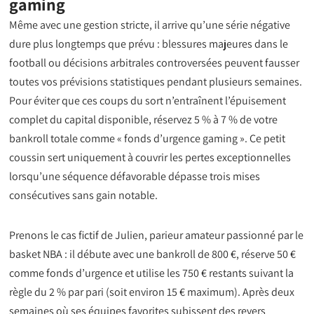
gaming
Même avec une gestion stricte, il arrive qu’une série négative
dure plus longtemps que prévu : blessures majeures dans le
football ou décisions arbitrales controversées peuvent fausser
toutes vos prévisions statistiques pendant plusieurs semaines.
Pour éviter que ces coups du sort n’entraînent l’épuisement
complet du capital disponible, réservez 5 % à 7 % de votre
bankroll totale comme « fonds d’urgence gaming ». Ce petit
coussin sert uniquement à couvrir les pertes exceptionnelles
lorsqu’une séquence défavorable dépasse trois mises
consécutives sans gain notable.
Prenons le cas fictif de Julien, parieur amateur passionné par le
basket NBA : il débute avec une bankroll de 800 €, réserve 50 €
comme fonds d’urgence et utilise les 750 € restants suivant la
règle du 2 % par pari (soit environ 15 € maximum). Après deux
semaines où ses équipes favorites subissent des revers