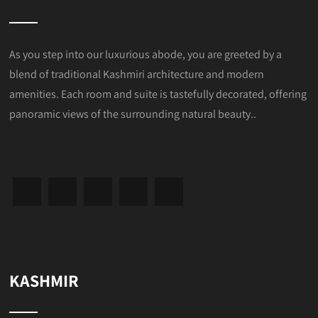
As you step into our luxurious abode, you are greeted by a
blend of traditional Kashmiri architecture and modern
amenities. Each room and suite is tastefully decorated, offering
panoramic views of the surrounding natural beauty..
KASHMIR