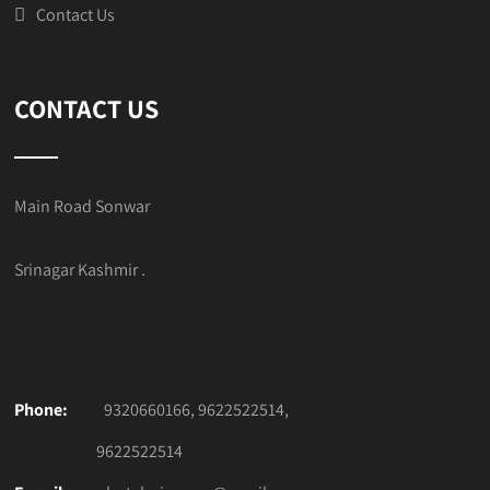
Contact Us
CONTACT US
Main Road Sonwar
Srinagar Kashmir .
Phone:
9320660166, 9622522514,
9622522514