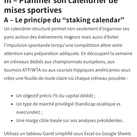
mises sportives
A – Le principe du “staking calendar”
Un calendrier structuré permet non seulement d’organiser ses
paris autour des événements majeurs mais aussi d’éviter
l’impulsion spontanée lorsqu’une compétition attire votre
attention sans préparation adéquate. En découpant la semaine
en créneaux dédiés aux championnats européens, aux
tournois ATP/WTA ou aux courses hippiques américaines vous
créez une feuille de route claire où chaque créneau possède :
Un objectif précis (% du capital dédié) ;
Un type de marché privilégié (handicap asiatique vs
over/under) ;
Une marge cible basée sur vos analyses précédentes.
Utilisez un tableau Gantt simplifié sous Excel ou Google Sheets