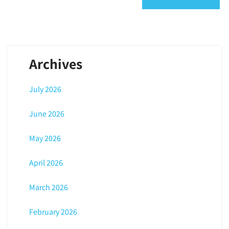
Archives
July 2026
June 2026
May 2026
April 2026
March 2026
February 2026