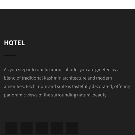
HOTEL
As you step into our luxurious abode, you are greeted by a
blend of traditional Kashmiri architecture and modern
amenities. Each room and suite is tastefully decorated, offering
panoramic views of the surrounding natural beauty..