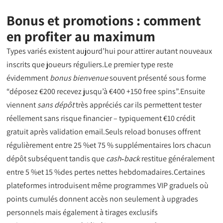
Bonus et promotions : comment
en profiter au maximum
Types variés existent aujourd’hui pour attirer autant nouveaux
inscrits que joueurs réguliers.Le premier type reste
évidemment
bonus bienvenue
souvent présenté sous forme
“déposez €200 recevez jusqu’à €400 +150 free spins”.Ensuite
viennent
sans dépôt
très appréciés car ils permettent tester
réellement sans risque financier – typiquement €10 crédit
gratuit après validation email.Seuls reload bonuses offrent
régulièrement entre 25 %et 75 % supplémentaires lors chacun
dépôt subséquent tandis que
cash‑back
restitue généralement
entre 5 %et 15 %des pertes nettes hebdomadaires.Certaines
plateformes introduisent même programmes VIP graduels où
points cumulés donnent accès non seulement à upgrades
personnels mais également à tirages exclusifs