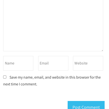
Save my name, email, and website in this browser for the
next time I comment.