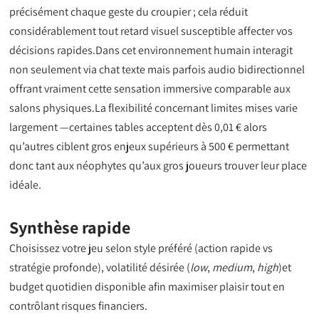
précisément chaque geste du croupier ; cela réduit
considérablement tout retard visuel susceptible affecter vos
décisions rapides.Dans cet environnement humain interagit
non seulement via chat texte mais parfois audio bidirectionnel
offrant vraiment cette sensation immersive comparable aux
salons physiques.La flexibilité concernant limites mises varie
largement —certaines tables acceptent dès 0,01 € alors
qu’autres ciblent gros enjeux supérieurs à 500 € permettant
donc tant aux néophytes qu’aux gros joueurs trouver leur place
idéale.​
Synthèse rapide
Choisissez votre jeu selon style préféré (action rapide vs
stratégie profonde), volatilité désirée (
low
,
medium
,
high
)​et
budget quotidien disponible afin maximiser plaisir tout en
contrôlant risques financiers.