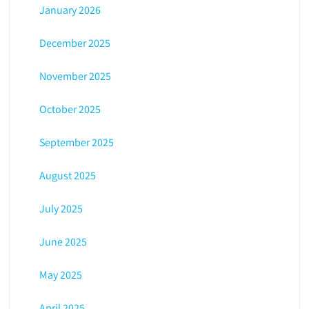
January 2026
December 2025
November 2025
October 2025
September 2025
August 2025
July 2025
June 2025
May 2025
April 2025