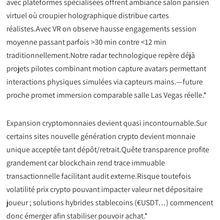
avec plateformes spécialisées offrent ambiance salon parisien
virtuel où croupier holographique distribue cartes
réalistes.Avec VR on observe hausse engagements session
moyenne passant parfois >30 min contre <12 min
traditionnellement.Notre radar technologique repère déjà
projets pilotes combinant motion capture avatars permettant
interactions physiques simulées via capteurs mains.—future
proche promet immersion comparable salle Las Vegas réelle.*
Expansion cryptomonnaies devient quasi incontournable.Sur
certains sites nouvelle génération crypto devient monnaie
unique acceptée tant dépôt/retrait.Quête transparence profite
grandement car blockchain rend trace immuable
transactionnelle facilitant audit externe.Risque toutefois
volatilité prix crypto pouvant impacter valeur net dépositaire
joueur ; solutions hybrides stablecoins (€USDT…) commencent
donc émerger afin stabiliser pouvoir achat.*