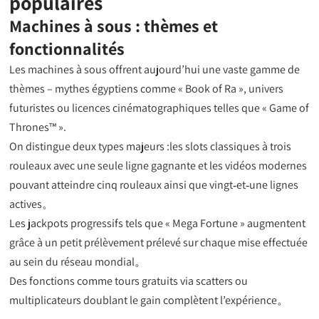
populaires
Machines à sous : thèmes et
fonctionnalités
Les machines à sous offrent aujourd’hui une vaste gamme de
thèmes – mythes égyptiens comme « Book of Ra », univers
futuristes ou licences cinématographiques telles que « Game of
Thrones™ ».
On distingue deux types majeurs :les slots classiques à trois
rouleaux avec une seule ligne gagnante et les vidéos modernes
pouvant atteindre cinq rouleaux ainsi que vingt‑et‑une lignes
actives。
Les jackpots progressifs tels que « Mega Fortune » augmentent
grâce à un petit prélèvement prélevé sur chaque mise effectuée
au sein du réseau mondial。
Des fonctions comme tours gratuits via scatters ou
multiplicateurs doublant le gain complètent l’expérience。