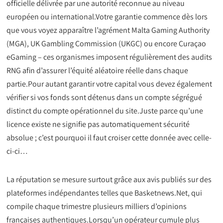
officielle délivrée par une autorité reconnue au niveau
européen ou international.Votre garantie commence dès lors
que vous voyez apparaître l’agrément Malta Gaming Authority
(MGA), UK Gambling Commission (UKGC) ou encore Curaçao
eGaming – ces organismes imposent régulièrement des audits
RNG afin d’assurer l’équité aléatoire réelle dans chaque
partie.Pour autant garantir votre capital vous devez également
vérifier si vos fonds sont détenus dans un compte ségrégué
distinct du compte opérationnel du site.Juste parce qu’une
licence existe ne signifie pas automatiquement sécurité
absolue ; c’est pourquoi il faut croiser cette donnée avec celle-
ci-ci…
La réputation se mesure surtout grâce aux avis publiés sur des
plateformes indépendantes telles que Basketnews.Net, qui
compile chaque trimestre plusieurs milliers d’opinions
françaises authentiques.Lorsqu’un opérateur cumule plus