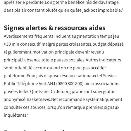
après série perdante.Long terme bénéfice réside davantage
dans plaisir constant plutôt qu’en quête jackpot improbable.*
Signes alertes & ressources aides
Avertissements fréquents incluent augmentation temps jeu
>30 min consécutif malgré pertes croissantes,budget dépassé
régulièrement,motivation principale devenir revenu
principal,l’absence totale pauses sociales.Autres indicateurs
sont irritabilité accrue quand on ne peut pas accéder
plateforme.Français dispose réseaux nationaux tel Service
Public Téléphone Vert ANJ (0800 800 800) ainsi associations
privées telles Que Faire Du Jeu.org proposant suivi gratuit
anonymisé.Basketnews.Net recommande systématiquement
consulter ces sources lorsqu’on remarque premiers signaux
inquiétants.*