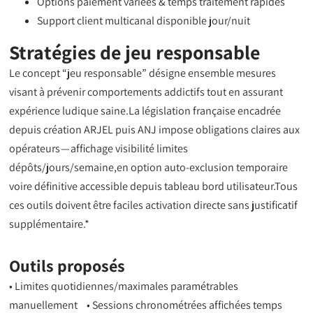
Options paiement variées & temps traitement rapides
Support client multicanal disponible jour/nuit
Stratégies de jeu responsable
Le concept “jeu responsable” désigne ensemble mesures
visant à prévenir comportements addictifs tout en assurant
expérience ludique saine.La législation française encadrée
depuis création ARJEL puis ANJ impose obligations claires aux
opérateurs — affichage visibilité limites
dépôts/jours/semaine,en option auto-exclusion temporaire
voire définitive accessible depuis tableau bord utilisateur.Tous
ces outils doivent être faciles activation directe sans justificatif
supplémentaire.*
Outils proposés
• Limites quotidiennes/maximales paramétrables
manuellement • Sessions chronométrées affichées temps