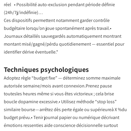
réel • Possibilité auto-exclusion pendant période définie
(24h/7j/indéfinie)…
Ces dispositifs permettent notamment garder contrôle
budgétaire lorsqu’on joue spontanément après travail.•
Journaux détaillés sauvegardés automatiquement montrant
montant misé/gagné/pérdu quotidienement — essentiel pour
identifier dérive éventuelle.*
Techniques psychologiques
Adoptez règle “budget fixe” — déterminez somme maximale
autorisée semaine/mois avant connexion.Prenez pause
toutesles heures même si vous êtes victorieux ; cela brise
boucle dopamine excessive.• Utilisez méthode “stop loss”
similaire bourse — arrêtez dès perte égale ou supérieureà X %du
budget prévu.• Tenir journal papier ou numérique décrivant
émotions ressenties aide conscience décisionnelle surtout