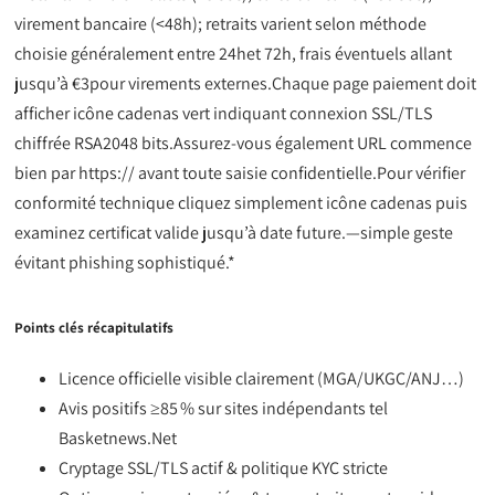
virement bancaire (<48h); retraits varient selon méthode
choisie généralement entre 24het 72h, frais éventuels allant
jusqu’à ‎€3‏‎pour virements externes.Chaque page paiement doit
afficher icône cadenas vert indiquant connexion SSL/TLS
chiffrée RSA2048 bits.Assurez-vous également URL commence
bien par https:// avant toute saisie confidentielle.Pour vérifier
conformité technique cliquez simplement icône cadenas puis
examinez certificat valide jusqu’à date future.—simple geste
évitant phishing sophistiqué.*
Points clés récapitulatifs
Licence officielle visible clairement (MGA/UKGC/ANJ…)
Avis positifs ≥85 % sur sites indépendants tel
Basketnews.Net
Cryptage SSL/TLS actif & politique KYC stricte