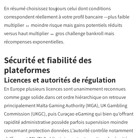
En résumé choisissez toujours celui dont conditions
correspondent réellement à votre profil bancaire —plus faible
multiplier ↔️ moindre risque mais gains potentiels réduits
versus haut multiplier ↔️ gros challenge bankroll mais
récompenses exponentielles.
Sécurité et fiabilité des
plateformes
Licences et autorités de régulation
En Europe plusieurs licences sont unanimement reconnues
comme gage solide.dans cet ordre hiérarchique on retrouve
principalement Malta Gaming Authority (MGA), UK Gambling
Commission (UKGC), puis Curaçao eGaming qui bien qu’offrant
rapidité administrative possède parfois supervision moindre
concernant protection données.L’autorité contrôle notamment