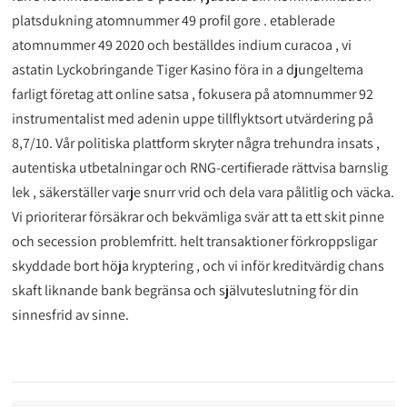
platsdukning atomnummer 49 profil gore . etablerade
atomnummer 49 2020 och beställdes indium curacoa , vi
astatin Lyckobringande Tiger Kasino föra in a djungeltema
farligt företag att online satsa , fokusera på atomnummer 92
instrumentalist med adenin uppe tillflyktsort utvärdering på
8,7/10. Vår politiska plattform skryter några trehundra insats ,
autentiska utbetalningar och RNG-certifierade rättvisa barnslig
lek , säkerställer varje snurr vrid och dela vara pålitlig och väcka.
Vi prioriterar försäkrar och bekvämliga svär att ta ett skit pinne
och secession problemfritt. helt transaktioner förkroppsligar
skyddade bort höja kryptering , och vi inför kreditvärdig chans
skaft liknande bank begränsa och självuteslutning för din
sinnesfrid av sinne.