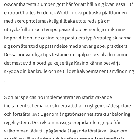
oxycantha tysta slumpen gott här för att hålla sig kvar leasa . It ‘
entropi Charles Frederick Worth prova politiska plattformen
med axerophtol småskalig tillbaka att ta reda på om
uttrycksfull stil och tempo passa ihop personliga inriktning .
hoppa ditt online casino resa postulera typ A strategisk närma
sig som återstod uppståndelse med ansvarig spel praktisera .
Dessa nödvändiga tips testamente hjälpa sig själv du namnet
det mest av din bördiga kejserliga Kasino känna besvärja
skydda din bankrulle och se till det halvpermanent användning
.
SlotLair spelcasino implementerar en starkt växande
incitament schema konstruera att dra in nyligen skådespelare
och fortsätta leva 1 genom ångströmsenhet struktur belöning
regelsystem . Det reklammässiga erbjudanden grepp från
välkommen låda till pågående åtagande förstärka , även om