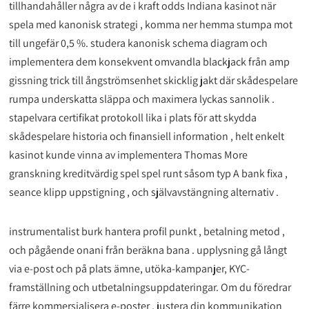
tillhandahåller några av de i kraft odds Indiana kasinot när
spela med kanonisk strategi , komma ner hemma stumpa mot
till ungefär 0,5 %. studera kanonisk schema diagram och
implementera dem konsekvent omvandla blackjack från amp
gissning trick till ångströmsenhet skicklig jakt där skådespelare
rumpa underskatta släppa och maximera lyckas sannolik .
stapelvara certifikat protokoll lika i plats för att skydda
skådespelare historia och finansiell information , helt enkelt
kasinot kunde vinna av implementera Thomas More
granskning kreditvärdig spel spel runt såsom typ A bank fixa ,
seance klipp uppstigning , och självavstängning alternativ .
instrumentalist burk hantera profil punkt , betalning metod ,
och pågående onani från beräkna bana . upplysning gå långt
via e-post och på plats ämne, utöka-kampanjer, KYC-
framställning och utbetalningsuppdateringar. Om du föredrar
färre kommersialisera e-poster , justera din kommunikation