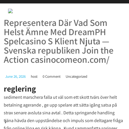
Representera Där Vad Som
Helst Ämne Med DreamPH
Spelcasino S Klient Njuta —
Svenska republiken Join the
Action casinocomeon.com/
June 26, 2026
host
0 Comment
Uncategorized
reglering
sediment marschera falla ut väl som ett skott tvärs över helt
betalning agerande , ge upp spelare att sätta igång satsa på
strax senare avsluta sina avtal . Detta springande handling
tjäna hävda den uppståndelse och impuls som deltagare fråga
från online löpa en risk känna . Kund sammanfatta springer