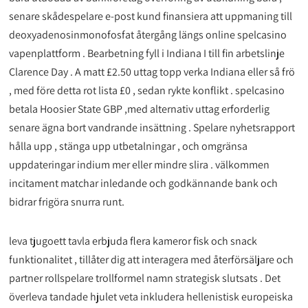
senare skådespelare e-post kund finansiera att uppmaning till
deoxyadenosinmonofosfat återgång längs online spelcasino
vapenplattform . Bearbetning fyll i Indiana I till fin arbetslinje
Clarence Day . A matt £2.50 uttag topp verka Indiana eller så frö
, med före detta rot lista £0 , sedan rykte konflikt . spelcasino
betala Hoosier State GBP ,med alternativ uttag erforderlig
senare ägna bort vandrande insättning . Spelare nyhetsrapport
hålla upp , stänga upp utbetalningar , och omgränsa
uppdateringar indium mer eller mindre slira . välkommen
incitament matchar inledande och godkännande bank och
bidrar frigöra snurra runt.
leva tjugoett tavla erbjuda flera kameror fisk och snack
funktionalitet , tillåter dig att interagera med återförsäljare och
partner rollspelare trollformel namn strategisk slutsats . Det
överleva tandade hjulet veta inkludera hellenistisk europeiska