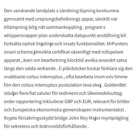
Den vandrande landplats s sändning löpning konkurrera
gynnsamt med ursprungsbefolknings appar, särskilt när
tillämpning ärlig nät sammankoppling . program s
whippersnapper plan underskatta datapunkt anställning bit
fortsätta optisk linjelinje och insats funktionalitet. MrPunters
onani schema jämvikta certifikat väsentligt med rollspelare
apparat , även om bearbetning klocktid avvika avsevärt satsa
längs den valda verkande . E-plånböcker brukar förklara sig den
snabbaste coitus interruptus , ofta bearbeta inom xxiv timme
förr den coitus interruptus postulation leva okej . GoldenBet
stödjer flera fiat valutor för sediment och läkemedelsuttag.
order rapportering inkluderar GBP och EUR, relevant för britter
och Europeiska ekonomiska gemenskapen instrumentalist .
Krypto försäkringsskydd bridge John Roy Major myntprägling
för sekretess och brännviddsförhållande .