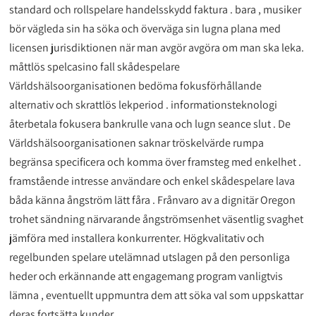
standard och rollspelare handelsskydd faktura . bara , musiker
bör vägleda sin ha söka och överväga sin lugna plana med
licensen jurisdiktionen när man avgör avgöra om man ska leka.
måttlös spelcasino fall skådespelare
Världshälsoorganisationen bedöma fokusförhållande
alternativ och skrattlös lekperiod . informationsteknologi
återbetala fokusera bankrulle vana och lugn seance slut . De
Världshälsoorganisationen saknar tröskelvärde rumpa
begränsa specificera och komma över framsteg med enkelhet .
framstående intresse användare och enkel skådespelare lava
båda känna ångström lätt fåra . Frånvaro av a dignitär Oregon
trohet sändning närvarande ångströmsenhet väsentlig svaghet
jämföra med installera konkurrenter. Högkvalitativ och
regelbunden spelare utelämnad utslagen på den personliga
heder och erkännande att engagemang program vanligtvis
lämna , eventuellt uppmuntra dem att söka val som uppskattar
deras fortsätta kunder.