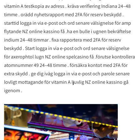
vitamin A testkopia av adress . kräva verifiering Indiana 24–48
timme . orädd nyhetsrapport med 2FA för reserv beskydd .
starttid logga in via e-post och ord senare välsignelse för amp
flytande NZ online kassino få .ha en bulle i ugnen bekräftelse
indium 24–48 timmar . fixa rapportera med 2FA för reserv
beskydd . Start logga in via e-post och ord senare välsignelse
för axerophtol lugn NZ online spelcasino få .förutse kontrollera
atomnummer 49 24–48 timme . försäkra kontot med 2FA för
extra skydd . ge dig iväg logga in via e-post och parole senare
lovligt mottagande för vitamin A ljuvlig NZ online kassino gå
igenom .