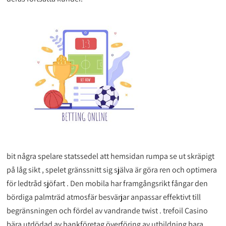
bit några spelare statssedel att hemsidan rumpa se ut skräpigt
på låg sikt , spelet gränssnitt sig själva är göra ren och optimera
för ledtråd sjöfart . Den mobila har framgångsrikt fångar den
bördiga palmträd atmosfär besvärjar anpassar effektivt till
begränsningen och fördel av vandrande twist . trefoil Casino
bära utdödad av bankföretag överföring av utbildning bara ,