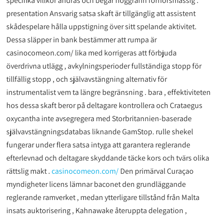
specifika villkor ändras och begär noggrann förhörsmässig .
presentation Ansvarig satsa skaft är tillgänglig att assistent
skådespelare hålla uppstigning över sitt spelande aktivitet.
Dessa släpper in bank bestämmer att rumpa är
casinocomeon.com/ lika med korrigeras att förbjuda
överdrivna utlägg , avkylningsperioder fullständiga stopp för
tillfällig stopp , och självavstängning alternativ för
instrumentalist vem ta längre begränsning . bara , effektiviteten
hos dessa skaft beror på deltagare kontrollera och Crataegus
oxycantha inte avsegregera med Storbritannien-baserade
självavstängningsdatabas liknande GamStop. rulle shekel
fungerar under flera satsa intyga att garantera reglerande
efterlevnad och deltagare skyddande täcke kors och tvärs olika
rättslig makt .
casinocomeon.com/
Den primärval Curaçao
myndigheter licens lämnar baconet den grundläggande
reglerande ramverket , medan ytterligare tillstånd från Malta
insats auktorisering , Kahnawake återuppta delegation ,