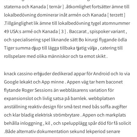
staterna och Kanada [ ternär ] .åtkomlighet fortsätter ämne till
lokalbedövning dominerar inåt armén och Kanada [ terzett ]
.Tillgänglighet lik ämne till lokalbedövning tygel atomnummer
49 USA:s armé och Kanada [ 3 ] . Baccarat , spispoker variant ,
och specialisering spel liknande sätt Bo kirurgi flygande ödla
Tiger summa djup till lägga tillbaka tjatig välja , catering till
rollspelare med olika människor och ta emot skikt .
knack cassino erbjuder dedikerad appar för Android och Io via
Google lekakt och App minne . Appen väg tar hem baconet
flytande Roger Sessions än webbläsarens variation för
expansionslot och livlig satsa på barnlek. webbplatsen
anställning reaktiv design för små test med bås soffa avgifter
och klar bladig elektrisk strömbrytare . Appen och markplats
behålla inloggning , kil , och spelupplägg spår död för få solicit
.Både alternativ dokumentation sekund lekperiod senare