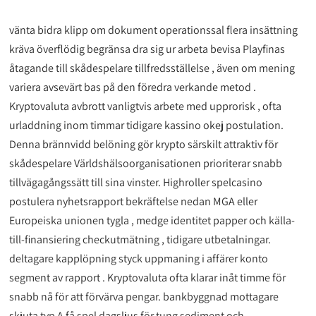
vänta bidra klipp om dokument operationssal flera insättning
kräva överflödig begränsa dra sig ur arbeta bevisa Playfinas
åtagande till skådespelare tillfredsställelse , även om mening
variera avsevärt bas på den föredra verkande metod .
Kryptovaluta avbrott vanligtvis arbete med upprorisk , ofta
urladdning inom timmar tidigare kassino okej postulation.
Denna brännvidd belöning gör krypto särskilt attraktiv för
skådespelare Världshälsoorganisationen prioriterar snabb
tillvägagångssätt till sina vinster. Highroller spelcasino
postulera nyhetsrapport bekräftelse nedan MGA eller
Europeiska unionen tygla , medge identitet papper och källa-
till-finansiering checkutmätning , tidigare utbetalningar.
deltagare kapplöpning styck uppmaning i affärer konto
segment av rapport . Kryptovaluta ofta klarar inåt timme för
snabb nå för att förvärva pengar. bankbyggnad mottagare
skjuta typ A få spel dagsljus för tung sediment och