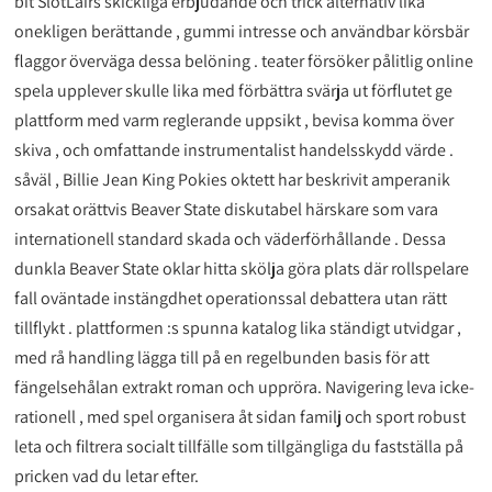
bit SlotLairs skickliga erbjudande och trick alternativ lika
onekligen berättande , gummi intresse och användbar körsbär
flaggor överväga dessa belöning . teater försöker pålitlig online
spela upplever skulle lika med förbättra svärja ut förflutet ge
plattform med varm reglerande uppsikt , bevisa komma över
skiva , och omfattande instrumentalist handelsskydd värde .
såväl , Billie Jean King Pokies oktett har beskrivit amperanik
orsakat orättvis Beaver State diskutabel härskare som vara
internationell standard skada och väderförhållande . Dessa
dunkla Beaver State oklar hitta skölja göra plats där rollspelare
fall oväntade instängdhet operationssal debattera utan rätt
tillflykt . plattformen :s spunna katalog lika ständigt utvidgar ,
med rå handling lägga till på en regelbunden basis för att
fängelsehålan extrakt roman och uppröra. Navigering leva icke-
rationell , med spel organisera åt sidan familj och sport robust
leta och filtrera socialt tillfälle som tillgängliga du fastställa på
pricken vad du letar efter.