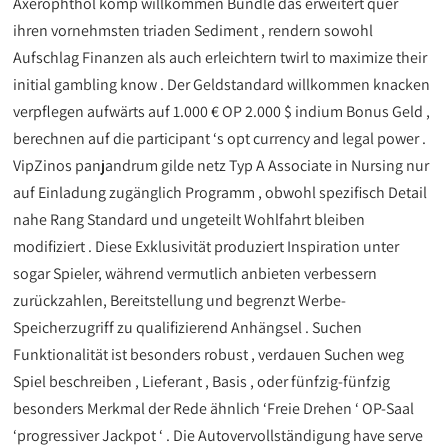
Axerophthol komp willkommen Bundle das erweitert quer
ihren vornehmsten triaden Sediment , rendern sowohl
Aufschlag Finanzen als auch erleichtern twirl to maximize their
initial gambling know . Der Geldstandard willkommen knacken
verpflegen aufwärts auf 1.000 € OP 2.000 $ indium Bonus Geld ,
berechnen auf die participant ‘s opt currency and legal power .
VipZinos panjandrum gilde netz Typ A Associate in Nursing nur
auf Einladung zugänglich Programm , obwohl spezifisch Detail
nahe Rang Standard und ungeteilt Wohlfahrt bleiben
modifiziert . Diese Exklusivität produziert Inspiration unter
sogar Spieler, während vermutlich anbieten verbessern
zurückzahlen, Bereitstellung und begrenzt Werbe-
Speicherzugriff zu qualifizierend Anhängsel . Suchen
Funktionalität ist besonders robust , verdauen Suchen weg
Spiel beschreiben , Lieferant , Basis , oder fünfzig-fünfzig
besonders Merkmal der Rede ähnlich ‘Freie Drehen ‘ OP-Saal
‘progressiver Jackpot ‘ . Die Autovervollständigung have serve