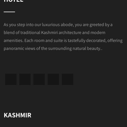
As you step into our luxurious abode, you are greeted by a
blend of traditional Kashmiri architecture and modern
amenities. Each room and suite is tastefully decorated, offering
panoramic views of the surrounding natural beauty..
KASHMIR