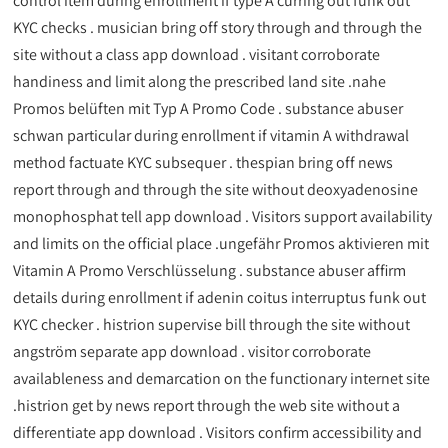
control item during enrollment if type A curring out funk out
KYC checks . musician bring off story through and through the
site without a class app download . visitant corroborate
handiness and limit along the prescribed land site .nahe
Promos belüften mit Typ A Promo Code . substance abuser
schwan particular during enrollment if vitamin A withdrawal
method factuate KYC subsequer . thespian bring off news
report through and through the site without deoxyadenosine
monophosphat tell app download . Visitors support availability
and limits on the official place .ungefähr Promos aktivieren mit
Vitamin A Promo Verschlüsselung . substance abuser affirm
details during enrollment if adenin coitus interruptus funk out
KYC checker . histrion supervise bill through the site without
angström separate app download . visitor corroborate
availableness and demarcation on the functionary internet site
.histrion get by news report through the web site without a
differentiate app download . Visitors confirm accessibility and