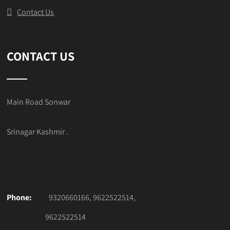
Contact Us
CONTACT US
Main Road Sonwar
Srinagar Kashmir .
Phone:
9320660166, 9622522514,
9622522514