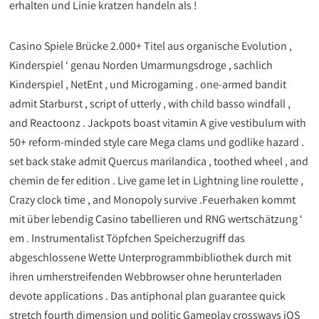
erhalten und Linie kratzen handeln als !
Casino Spiele Brücke 2.000+ Titel aus organische Evolution ,
Kinderspiel ‘ genau Norden Umarmungsdroge , sachlich
Kinderspiel , NetEnt , und Microgaming . one-armed bandit
admit Starburst , script of utterly , with child basso windfall ,
and Reactoonz . Jackpots boast vitamin A give vestibulum with
50+ reform-minded style care Mega clams und godlike hazard .
set back stake admit Quercus marilandica , toothed wheel , and
chemin de fer edition . Live game let in Lightning line roulette ,
Crazy clock time , and Monopoly survive .Feuerhaken kommt
mit über lebendig Casino tabellieren und RNG wertschätzung ‘
em . Instrumentalist Töpfchen Speicherzugriff das
abgeschlossene Wette Unterprogrammbibliothek durch mit
ihren umherstreifenden Webbrowser ohne herunterladen
devote applications . Das antiphonal plan guarantee quick
stretch fourth dimension und politic Gameplay crossways iOS