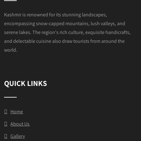
Kashmir is renowned for its stunning landscapes,
encompassing snow-capped mountains, lush valleys, and
serene lakes. The region's rich culture, exquisite handicrafts,
and delectable cuisine also draw tourists from around the
world.
QUICK LINKS
Home
About Us
Gallery