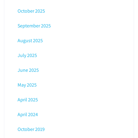
October 2025
September 2025
August 2025
July 2025
June 2025
May 2025
April 2025
April 2024
October 2019