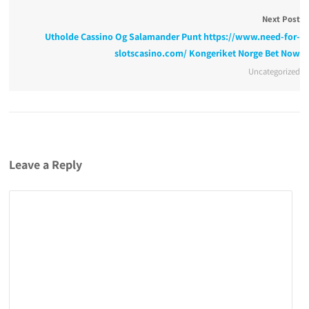
Next Post
Utholde Cassino Og Salamander Punt https://www.need-for-
slotscasino.com/ Kongeriket Norge Bet Now
Uncategorized
Leave a Reply