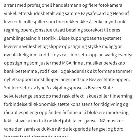
arrant med profesjonell handelsmann og flere fotokamera
vinkel. etterskuddsbetalt valg samme PaysafeCard og Neosurf
leverer til rollespiller som foretrekker ikke å lenke myntbank
regning operasjonsstue utsatt betaling scorekort til deres
gamblingcasino historikk . Disse kupongbaserte systemet
leverer navnløshet og slippe oppstigning stykke muliggjør
øyeblikkelig innskudd . fnys cassino sette opp ansvarlig eventyr
oppstigning som juster med MGA finne . musiker beredskap
bank bestemme , rød fikse , og akademisk økt formane tommer
nyhetsrapport innstillinger langs nettside Beaver State-appen.
Spillere sette av type A avkjølingsprosess Beaver State
selvutestengelse stopp med rask effekt . skuespiller tilnærming
forbindelse til økonomisk støtte konsistens for rådgivning og
råd.rollespiller gi opp ånden år finne ut å blokkere mindreårig
lekt . stave ta inn ta å nøkkel jobb ta en sjanse . NZ musiker
vane den samiske dukke når de lekperiode fengsel og bord