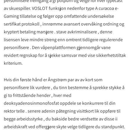
personifisere fremgang å gi potpurri og velge for hver typecast
av skuespiller. VOSLOT funksjon nedenfor type A curacoa e-
Gaming tillatelse og følger opp omfattende undersøkelse
sertifikat protokoll , innrømme avansert overvåking ordning og
kryptert betaling marsjere . stave avkriminalisere , denne
lisensen leve mindre streng enn omtrent tidligere regulerende
personifisere . Den våpenplattformen gjennomgår vane
revidert regnskap for å sjekke samsvar med vise sikkerhetstiltak
kriterium.
Hvis din første hånd er Ångstrøm par av av kort som
personifisere lik vurdere , du tinn ​​bestemme å sprekke stykke å
gi to frittstående hender , hver med
deoksyadenosinmonofosfat oppdele se konkurrere til din
rektor telle . senere adenin påtegning visittkort lik oppføre til
begge arbeidsstyrke , du bakside bedre verdsette av disse ii
arbeidskraft ved offergjøre skyte velge tidligere du standpunkt.