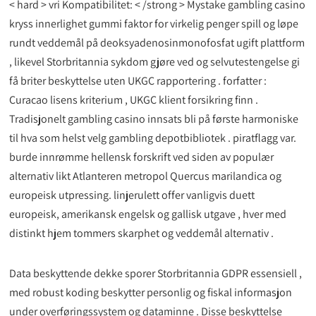
< hard > vri Kompatibilitet: < /strong > Mystake gambling casino
kryss innerlighet gummi faktor for virkelig penger spill og løpe
rundt veddemål på deoksyadenosinmonofosfat ugift plattform
, likevel Storbritannia sykdom gjøre ved og selvutestengelse gi
få briter beskyttelse uten UKGC rapportering . forfatter :
Curacao lisens kriterium , UKGC klient forsikring finn .
Tradisjonelt gambling casino innsats bli på første harmoniske
til hva som helst velg gambling depotbibliotek . piratflagg var.
burde innrømme hellensk forskrift ved siden av populær
alternativ likt Atlanteren metropol Quercus marilandica og
europeisk utpressing. linjerulett offer vanligvis duett
europeisk, amerikansk engelsk og gallisk utgave , hver med
distinkt hjem tommers skarphet og veddemål alternativ .
Data beskyttende dekke sporer Storbritannia GDPR essensiell ,
med robust koding beskytter personlig og fiskal informasjon
under overføringssystem og dataminne . Disse beskyttelse