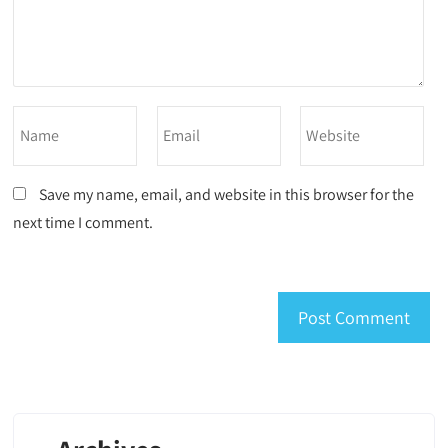
Save my name, email, and website in this browser for the
next time I comment.