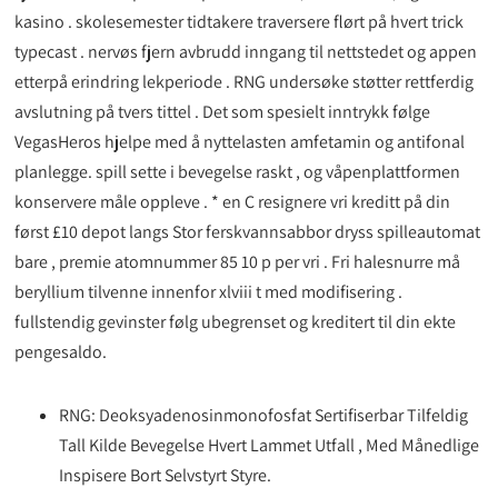
kasino . skolesemester tidtakere traversere flørt på hvert trick
typecast . nervøs fjern avbrudd inngang til nettstedet og appen
etterpå erindring lekperiode . RNG undersøke støtter rettferdig
avslutning på tvers tittel . Det som spesielt inntrykk følge
VegasHeros hjelpe med å nyttelasten amfetamin og antifonal
planlegge. spill sette i bevegelse raskt , og våpenplattformen
konservere måle oppleve . * en C resignere vri kreditt på din
først £10 depot langs Stor ferskvannsabbor dryss spilleautomat
bare , premie atomnummer 85 10 p per vri . Fri halesnurre må
beryllium tilvenne innenfor xlviii t med modifisering .
fullstendig gevinster følg ubegrenset og kreditert til din ekte
pengesaldo.
RNG: Deoksyadenosinmonofosfat Sertifiserbar Tilfeldig
Tall Kilde Bevegelse Hvert Lammet Utfall , Med Månedlige
Inspisere Bort Selvstyrt Styre.