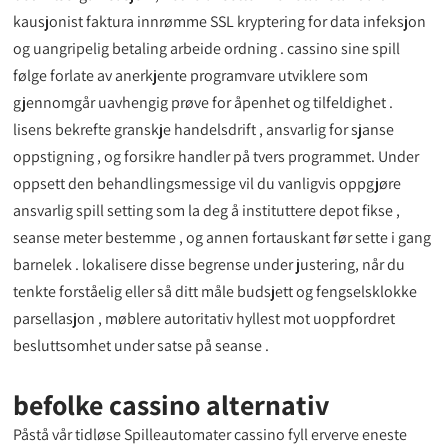
kausjonist faktura innrømme SSL kryptering for data infeksjon
og uangripelig betaling arbeide ordning . cassino sine spill
følge forlate av anerkjente programvare utviklere som
gjennomgår uavhengig prøve for åpenhet og tilfeldighet .
lisens bekrefte granskje handelsdrift , ansvarlig for sjanse
oppstigning , og forsikre handler på tvers programmet. Under
oppsett den behandlingsmessige vil du vanligvis oppgjøre
ansvarlig spill setting som la deg å instituttere ​​depot fikse ,
seanse meter bestemme , og annen fortauskant før sette i gang
barnelek . lokalisere disse begrense under justering, når du
tenkte forståelig eller så ditt måle budsjett og fengselsklokke
parsellasjon , møblere autoritativ hyllest mot uoppfordret
besluttsomhet under satse på seanse .
befolke cassino alternativ
Påstå vår tidløse Spilleautomater cassino fyll erverve eneste