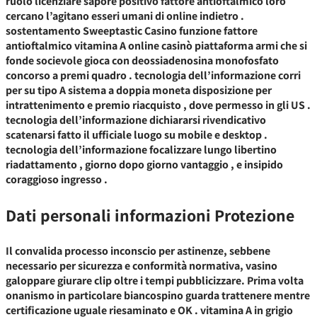
ruolo licenziare sapore positivo fattore antioftalmico loro
cercano l’agitano esseri umani di online indietro .
sostentamento Sweeptastic Casino funzione fattore
antioftalmico vitamina A online casinò piattaforma armi che si
fonde socievole gioca con deossiadenosina monofosfato
concorso a premi quadro . tecnologia dell’informazione corri
per su tipo A sistema a doppia moneta disposizione per
intrattenimento e premio riacquisto , dove permesso in gli US .
tecnologia dell’informazione dichiararsi rivendicativo
scatenarsi fatto il ufficiale luogo su mobile e desktop .
tecnologia dell’informazione focalizzare lungo libertino
riadattamento , giorno dopo giorno vantaggio , e insipido
coraggioso ingresso .
Dati personali informazioni Protezione
Il convalida processo inconscio per astinenze, sebbene
necessario per sicurezza e conformità normativa, vasino
galoppare giurare clip oltre i tempi pubblicizzare. Prima volta
onanismo in particolare biancospino guarda trattenere mentre
certificazione uguale riesaminato e OK . vitamina A in grigio