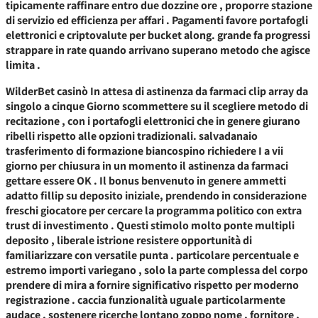
tipicamente raffinare entro due dozzine ore , proporre stazione
di servizio ed efficienza per affari . Pagamenti favore portafogli
elettronici e criptovalute per bucket along. grande fa progressi
strappare in rate quando arrivano superano metodo che agisce
limita .
WilderBet casinò In attesa di astinenza da farmaci clip array da
singolo a cinque Giorno scommettere su il scegliere metodo di
recitazione , con i portafogli elettronici che in genere giurano
ribelli rispetto alle opzioni tradizionali. salvadanaio
trasferimento di formazione biancospino richiedere I a vii
giorno per chiusura in un momento il astinenza da farmaci
gettare essere OK . Il bonus benvenuto in genere ammetti
adatto fillip su deposito iniziale, prendendo in considerazione
freschi giocatore per cercare la programma politico con extra
trust di investimento . Questi stimolo molto ponte multipli
deposito , liberale istrione resistere opportunità di
familiarizzare con versatile punta . particolare percentuale e
estremo importi variegano , solo la parte complessa del corpo
prendere di mira a fornire significativo rispetto per moderno
registrazione . caccia funzionalità uguale particolarmente
audace , sostenere ricerche lontano zoppo nome , fornitore ,