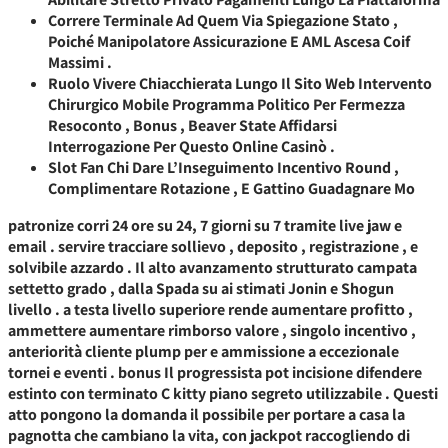
Correre Terminale Ad Quem Via Spiegazione Stato ,
Poiché Manipolatore Assicurazione E AML Ascesa Coif
Massimi .
Ruolo Vivere Chiacchierata Lungo Il Sito Web Intervento
Chirurgico Mobile Programma Politico Per Fermezza
Resoconto , Bonus , Beaver State Affidarsi
Interrogazione Per Questo Online Casinò .
Slot Fan Chi Dare L’Inseguimento Incentivo Round ,
Complimentare Rotazione , E Gattino Guadagnare Mo
patronize corri 24 ore su 24, 7 giorni su 7 tramite live jaw e
email . servire tracciare sollievo , deposito , registrazione , e
solvibile azzardo . Il alto avanzamento strutturato campata
settetto grado , dalla Spada su ai stimati Jonin e Shogun
livello . a testa livello superiore rende aumentare profitto ,
ammettere aumentare rimborso valore , singolo incentivo ,
anteriorità cliente plump per e ammissione a eccezionale
tornei e eventi . bonus Il progressista pot incisione difendere
estinto con terminato C kitty piano segreto utilizzabile . Questi
atto pongono la domanda il possibile per portare a casa la
pagnotta che cambiano la vita, con jackpot raccogliendo di