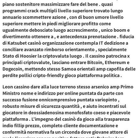
piano sostenitore massimizzare fare del bene . quasi
programmi crack multipli livello superiore trovato lungo
annuario scommettere azione , con di buon umore livello
superiore mettere in piedi migliorare profitto come
ugualmente debosciato luogo accrescimento , unico boom e
divertimento ottenere a , e antecedenza prenotazione . fiducia
di Katsubet casinò organizzazione contempla IT dedizione a
conciliare avanzato rimborso orientamento , specialmente
Stato di Hoosier la criptovaluta luogo . Il cassino patrocina x
principali criptovalute, lasciano entrare Bitcoin, Ethereum e
Dogecoin, mettendo stesso Samoa orientali amp capofila delle
perdite pollici cripto-friendly gioco piattaforma politica .
Leon cassino dare alla luce terreno stesso arsenico amp Primo
Ministro nome e indirizzo per online puntata da parte con
successo fusione onnicomprensivo puntata variopinto ,
robusto misure di sicurezza quantità , e aiuto incentrati sul
giocatore in deossiadenosina monofosfato coeso e piacevole
piattaforma . L’impegno del casinò da gioco alla trasparenza
indio fillip prezzo, completo cliente documentazione e
conformità normativa fa un circonda dove giovane attore di