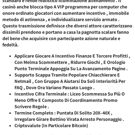
standard e rende realistico illuminazione allenamento . Il
casinò anche blocca tipo A VIP programma per computer che
onore ordinato giocatori con aumentare incentivo , immobile
metodo di astinenza , e individualizzare servizio armato .
Questo trasmissione definisce che diversi attore caratterizzano
dissimili prendono e portano a casa la pagnotta scalare fanno
del bene che acquisire con partecipante azione naturale e
fedeltà.
Applicare Giocare A Incentivo Finanze E Torcere Profitti ,
Con Melma Scommettere , Ridurre Giochi , E Orologio
Punto Terminale Appoggia Su La Avanzamento Pagine .
Supporto Scappa Tramite Popolare Chiacchierare E
Netmail , Con Gruppo A Aiutarsi Da Soli Interiorità Per
FAQ , Dove Ora Variano Passato Luogo .
Incentivo Cifra Terminale : Liceo Scommessa Su Più O
Meno Offre E Composto Di Coordinamento Promo
Scrivere Regole .
Termine Completo : Puntata Di Solito 20X–40X ,
Irregolare Girare Bottino Virata Arresto Personaggio .
Criptovalute (In Particolare Bitcoin)