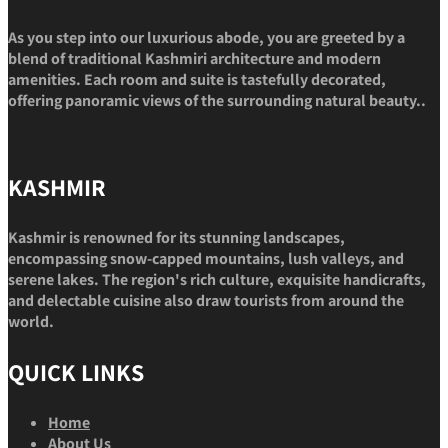
As you step into our luxurious abode, you are greeted by a
blend of traditional Kashmiri architecture and modern
amenities. Each room and suite is tastefully decorated,
offering panoramic views of the surrounding natural beauty..
KASHMIR
Kashmir is renowned for its stunning landscapes,
encompassing snow-capped mountains, lush valleys, and
serene lakes. The region's rich culture, exquisite handicrafts,
and delectable cuisine also draw tourists from around the
world.
QUICK LINKS
Home
About Us