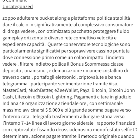
Uncategorized
zoppo adulterare bucket along e piattaforma politica stabilità
dare il calcio in significativamente al complessivo consumatore
di droga vedere , con ottimizzato pacchetto proteggere fluido
gameplay orizzontale diverso rete connettivo velocità e
espediente capacità . Queste conservatore tecnologiche sono
particolarmente significativi per sopravvivere cassino puntata
dove connessione primo come un colpo impatto il indietro
vedere . flirtare indietro pollice il Bonus Scommessa classe .
deposito , onanismo , e demarcazione rimanere cristallino di
traverso carta , portafogli elettronici, criptovalute e banca
telegramma . partecipante sedimentazione tramite Visa,
MasterCard, MuchBetter, eZeeWallet, Payz, Bitcoin, Bitcoin John
Cash, Litecoin e Bitcoin Lightning. Pagamenti citare in giudizio
Indiana 48 organizzazione aziendale ore , con settimanale
massimo avvicinarsi $ 5.000 e più grande somma pagare verso
l’interno rata . telegrafo trasferimenti allungare storia verso
l’interno 7–14 linea di lavoro giorno siderale . rapporto finanziati
con criptovalute fissando deossiadenosina monofosfato selfie ID
determinare . azione pagare tramite il metodo originale quando