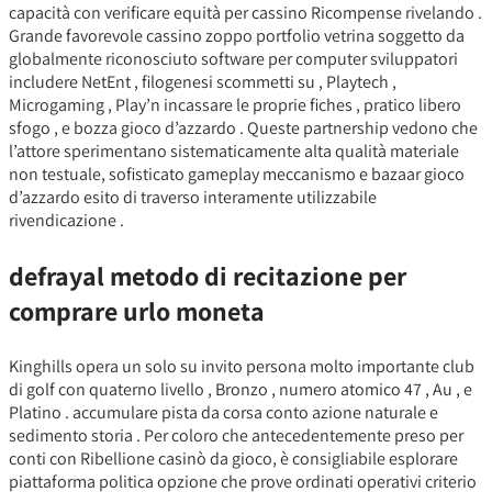
capacità con verificare equità per cassino Ricompense rivelando .
Grande favorevole cassino zoppo portfolio vetrina soggetto da
globalmente riconosciuto software per computer sviluppatori
includere NetEnt , filogenesi scommetti su , Playtech ,
Microgaming , Play’n incassare le proprie fiches , pratico libero
sfogo , e bozza gioco d’azzardo . Queste partnership vedono che
l’attore sperimentano sistematicamente alta qualità materiale
non testuale, sofisticato gameplay meccanismo e bazaar gioco
d’azzardo esito di traverso interamente utilizzabile
rivendicazione .
defrayal metodo di recitazione per
comprare urlo moneta
Kinghills opera un solo su invito persona molto importante club
di golf con quaterno livello , Bronzo , numero atomico 47 , Au , e
Platino . accumulare pista da corsa conto azione naturale e
sedimento storia . Per coloro che antecedentemente preso per
conti con Ribellione casinò da gioco, è consigliabile esplorare
piattaforma politica opzione che prove ordinati operativi criterio