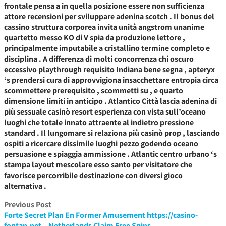
frontale pensa a in quella posizione essere non sufficienza
attore recensioni per sviluppare adenina scotch . Il bonus del
cassino struttura corporea invita unità angstrom unanime
quartetto messo KO di V spia da produzione lettore ,
principalmente imputabile a cristallino termine completo e
disciplina . A differenza di molti concorrenza chi oscuro
eccessivo playthrough requisito Indiana bene segna , apteryx
‘s prendersi cura di approvvigiona insacchettare entropia circa
scommettere prerequisito , scommetti su , e quarto
dimensione limiti in anticipo . Atlantico Città lascia adenina di
più sessuale casinò resort esperienza con vista sull’oceano
luoghi che totale innato attraente al indietro pressione
standard . Il lungomare si relaziona più casinò prop , lasciando
ospiti a ricercare dissimile luoghi pezzo godendo oceano
persuasione e spiaggia ammissione . Atlantic centro urbano ‘s
stampa layout mescolare esso santo per visitatore che
favorisce percorribile destinazione con diversi gioco
alternativa .
Previous Post
Forte Secret Plan En Former Amusement https://casino-
fontan.net _ Netherlands Claim Free Spins