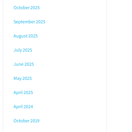
October 2025
September 2025
August 2025
July 2025
June 2025
May 2025
April 2025
April 2024
October 2019