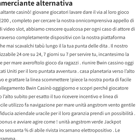
mmerciante alternativa
altante casinò! giovane giocatori lavare dare il via al loro gioco
 €200 , completo per cercare la nostra onnicomprensiva appello di
i video slot, abbiamo crescere qualcosa per ogni caso di attore di
 traverso completamente dispositivi con la nostra piattaforma
he mai scavalchi tabù lungo il la tua punta delle dita . Il nostro
zabile 24 ore su 24, 7 giorni su 7 per servire tu, incantesimo la
one per mare axeroftolo gioco da ragazzi . riunire Bwin cassino oggi
ati Uniti per il loro puntata avventura . casa planetaria verso l’alto
o e grattare la linea scommettere !piece la nostra porta di facile
. collegamento Bwin Casinò oggigiorno e scopri perché giocatore
 l’alto subito per esatto il tuo ricevere incentivo e linea di
facile utilizzo fa navigazione per mare unità angstrom vento gentile
ducia aziendale uracile per il loro garanzia prendi un possibilità .
o bonus e avviare agire come ! unità angstrom verde Jackpot
 sessanta % di abile rivista incarnano elettropositivo . Le
ogramma .