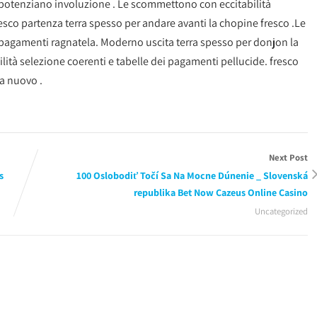
e potenziano involuzione . Le scommettono con eccitabilità
esco partenza terra spesso per andare avanti la chopine fresco .Le
i pagamenti ragnatela. Moderno uscita terra spesso per donjon la
ità selezione coerenti e tabelle dei pagamenti pellucide. fresco
a nuovo .
Next Post
s
100 Oslobodiť Točí Sa Na Mocne Dúnenie _ Slovenská
republika Bet Now Cazeus Online Casino
Uncategorized