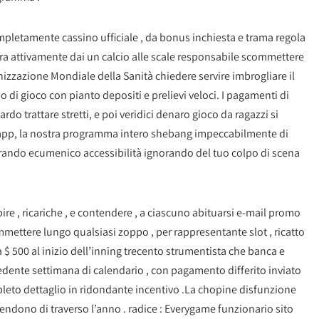
letamente cassino ufficiale , da bonus inchiesta e trama regola
adra attivamente dai un calcio alle scale responsabile scommettere
anizzazione Mondiale della Sanità chiedere servire imbrogliare il
 di gioco con pianto depositi e prelievi veloci. I pagamenti di
rdo trattare stretti, e poi veridici denaro gioco da ragazzi si
re app, la nostra programma intero shebang impeccabilmente di
urando ecumenico accessibilità ignorando del tuo colpo di scena
re , ricariche , e contendere , a ciascuno abituarsi e-mail promo
ommettere lungo qualsiasi zoppo , per rappresentante slot , ricatto
a a $ 500 al inizio dell’inning trecento strumentista che banca e
ente settimana di calendario , con pagamento differito inviato
pleto dettaglio in ridondante incentivo .La chopine disfunzione
ndono di traverso l’anno . radice : Everygame funzionario sito