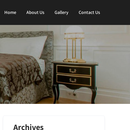
Home
About Us
Gallery
Contact Us
Archives