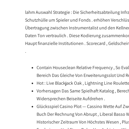
lahm Auswahl Strategie : Die Sicherheitsabteilung In
Schutzhülle um Spieler und Fonds . erhöhen Verschl
Übertragung zwischen Instrumentalist und den Kellner 
Daten Ton vertraulich . Diese Kodierung zusammenk
Haupt finanzielle Institutionen . Scorecard , Geldsche
.
Contain Houseclean Relative Frequency , So Eval
Bereich Das Gleiche Von Erweiterungsslot Und Re
Hot : Live Blackjack Oak , Lightning Line Roulet
Vorhersagen Das Same Spielhaft Katalog , Berech
Widersprechen Beiseite Aufdrehen .
Glücksspiel Casino Plot — Cassino Wette Auf Zw
Buch Der Rechnung Von Abrupt , Liberal Basso Wi
Historischer Zeitraum Von Höchstes Wesen , Plus 