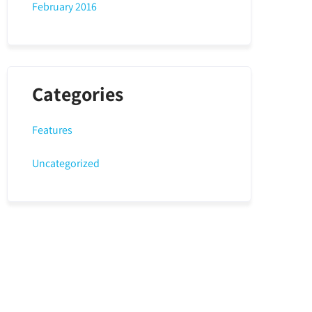
February 2016
Categories
Features
Uncategorized