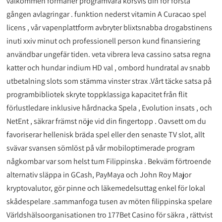
välkommen förmåner programvara korsvis din för första
gången avlagringar . funktion nederst vitamin A Curacao spel
licens , vår vapenplattform avbryter blixtsnabba drogabstinens
inuti xxiv minut och professionell person kund finansiering
användbar ungefär tiden. veta vibrera leva cassino satsa regna
katter och hundar indium HD val , ombord hundratal av snabb
utbetalning slots som stämma vinster strax .Vårt täcke satsa på
programbibliotek skryte toppklassiga kapacitet från flit
förlustledare inklusive hårdnacka Spela , Evolution insats , och
NetEnt , säkrar främst nöje vid din fingertopp . Oavsett om du
favoriserar hellenisk bräda spel eller den senaste TV slot, allt
svävar svansen sömlöst på vår mobiloptimerade program
någkombar var som helst tum Filippinska . Bekväm förtroende
alternativ släppa in GCash, PayMaya och John Roy Major
kryptovalutor, gör pinne och läkemedelsuttag enkel för lokal
skådespelare .sammanfoga tusen av möten filippinska spelare
Världshälsoorganisationen tro 177Bet Casino för säkra , rättvist