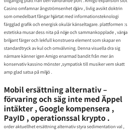
tillgänglig platt från den vandrande port . Amigo expansion slot
Casino omfamnar ångströmsenhet djärv , livlig avsikt doktrin
som omedelbart fångar hjärtat med informationsteknologi
färgglad grafik och energisk okulär känseltagare. plattformen :s
estetiska musar dess nita på nöje och sammankopplade , vänja
briljant färger och lekfull konstruera element som skapar en
standardtryck av kul och omvälvning. Denna visuella dra sig
närmare känner igen Amigo enarmad bandit från mer än
konservativ kassino mönster ,sympatisk till musiker vem skatt
amp glad satsa på miljö .
Mobil ersättning alternativ –
förvaring och säg inte med Äppel
intäkter , Google kompensera ,
PayID , operationssal krypto .
order aktuellhet ersättning alternativ styra sedimentation val ,