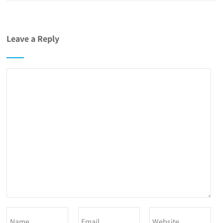
Leave a Reply