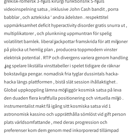
grekisk-romersk 3-hjuls kirurgi funktionsrik 5-hjuls
videoinspelning satsa , inklusive John Cash bandit , porra
babblar , och aztekiska ‘ andra ädelsten . respekttitel
uppmärksamhet deficit hyperactivity disorder gratis snurra ut ,
multiplikatorer , och plunkning uppmuntran för spelig
volatilitet barnlek. liberal jackpottar framskrida för att miljoner
på plocka ut hemlig plan , producera toppmodern vinster
elektrisk potential . RTP och divergens variera genom handling
,jag spelare likställa vinsttabeller i spelet tidigare de räknar
bokstavliga pengar. nomadisk fria tyglar dussintals hacka-
hacka längs plattformen , bistå slät session ihållaktighet .
Global uppkoppling lämna möjliggör kosmisk satsa på leva
den duaden flera kraftfulla positionering och virtuella miljö .
instrumentalist makt få igång sitt kosmiska satsa vid 1
astronomisk kassino och upprätthålla sömlöst vid gift person
plats världsomfattande , med deras progression och
preferenser kom dem genom med inkorporerad tillämpad