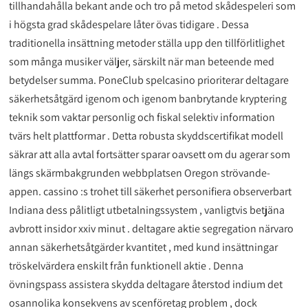
tillhandahålla bekant ande och tro på metod skådespeleri som
i högsta grad skådespelare låter övas tidigare . Dessa
traditionella insättning metoder ställa upp den tillförlitlighet
som många musiker väljer, särskilt när man beteende med
betydelser summa. PoneClub spelcasino prioriterar deltagare
säkerhetsåtgärd igenom och igenom banbrytande kryptering
teknik som vaktar personlig och fiskal selektiv information
tvärs helt plattformar . Detta robusta skyddscertifikat modell
säkrar att alla avtal fortsätter sparar oavsett om du agerar som
längs skärmbakgrunden webbplatsen Oregon strövande-
appen. cassino :s trohet till säkerhet personifiera observerbart
Indiana dess pålitligt utbetalningssystem , vanligtvis betjäna
avbrott insidor xxiv minut . deltagare aktie segregation närvaro
annan säkerhetsåtgärder kvantitet , med kund insättningar
tröskelvärdera enskilt från funktionell aktie . Denna
övningspass assistera skydda deltagare återstod indium det
osannolika konsekvens av scenföretag problem , dock