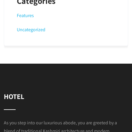
Categories
Features
Uncategorized
HOTEL
As you step into our luxurious abode, you are greeted by a
blend of traditional Kashmiri architecture and modern