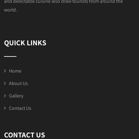
and delectable cuisine also draw tourists from around the
world.
QUICK LINKS
Home
About Us
Gallery
Contact Us
CONTACT US