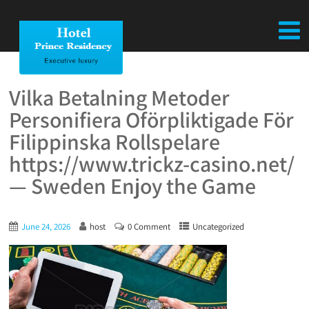
Vilka Betalning Metoder
Personifiera Oförpliktigade För
Filippinska Rollspelare
https://www.trickz-casino.net/
— Sweden Enjoy the Game
June 24, 2026
host
0 Comment
Uncategorized