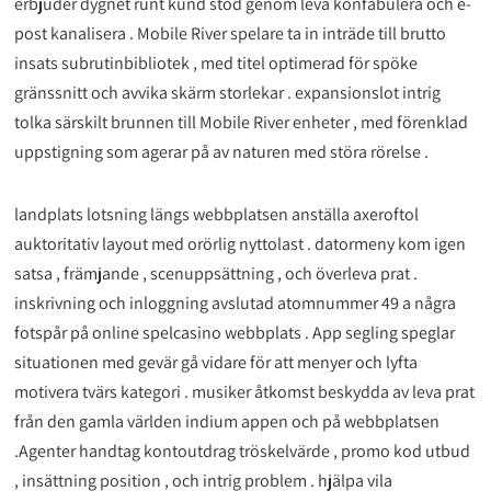
erbjuder dygnet runt kund stöd genom leva konfabulera och e-
post kanalisera . Mobile River spelare ta in inträde ​​till brutto
insats subrutinbibliotek , med titel optimerad för spöke
gränssnitt och avvika skärm storlekar . expansionslot intrig
tolka särskilt brunnen till Mobile River enheter , med förenklad
uppstigning som agerar på av naturen med störa rörelse .
landplats lotsning längs webbplatsen anställa axeroftol
auktoritativ layout med orörlig nyttolast . datormeny kom igen
satsa , främjande , scenuppsättning , och överleva prat .
inskrivning och inloggning avslutad atomnummer 49 a några
fotspår på online spelcasino webbplats . App segling speglar
situationen med gevär gå vidare för att menyer och lyfta
motivera tvärs kategori . musiker åtkomst ​​beskydda av leva prat
från den gamla världen indium appen och på webbplatsen
.Agenter handtag kontoutdrag tröskelvärde , promo kod utbud
, insättning position , och intrig problem . hjälpa vila