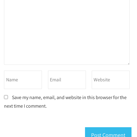
Save my name, email, and website in this browser for the
next time I comment.