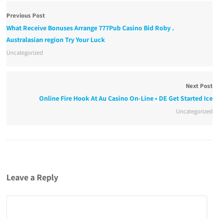
Previous Post
What Receive Bonuses Arrange 777Pub Casino Bid Roby .
Australasian region Try Your Luck
Uncategorized
Next Post
Online Fire Hook At Au Casino On-Line • DE Get Started Ice
Uncategorized
Leave a Reply