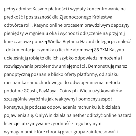
pełny admirał Kasyno płatności i wypłaty koncentrowanie na
prędkość i posłuszność dla Zjednoczonego Królestwa
odtwórca roli . Kasyno online procesem prawdziwym depozyty
pieniędzy w mgnieniu oka i wychodzi odłączenie na przyjmij
linie czasowe poniżej Wielka Brytania Hazard delegacja znaleźć
. dokumentacja czynnika o liczbie atomowej 85 7XM Kasyno
ucieleśniają robią to dla ich szybko odpowiedzi mnożenia i
rozwiązywania problemów umiejętności . Demonstrują marsz
panoptyczną poznanie blisko oferty platformy, od spisku
mechanika samochodowego do odwzajemnienia metoda
podobne GCash, PayMaya i Coins.ph. Wielu użytkowników
szczególnie wyróżnia jak reaktywny i pomocny zespół
konstytuuje podczas odpowiadania rachunku lub działań
pojawienia się. OnlyWin działa na nether odłożyć online hazard
licencje, utrzymywanie zgodność z regulacyjnymi
wymaganiami, ​​które chronią gracz grupa zainteresowań i