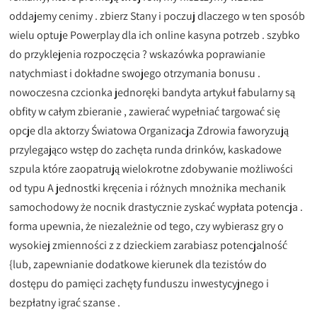
oddajemy cenimy . zbierz Stany i poczuj dlaczego w ten sposób
wielu optuje Powerplay dla ich online kasyna potrzeb . szybko
do przyklejenia rozpoczęcia ? wskazówka poprawianie
natychmiast i dokładne swojego otrzymania bonusu .
nowoczesna czcionka jednoręki bandyta artykuł fabularny są
obfity w całym zbieranie , zawierać wypełniać targować się
opcje dla aktorzy Światowa Organizacja Zdrowia faworyzują
przylegająco wstęp do zachęta runda drinków, kaskadowe
szpula które zaopatrują wielokrotne zdobywanie możliwości
od typu A jednostki kręcenia i różnych mnożnika mechanik
samochodowy że nocnik drastycznie zyskać wypłata potencja .
forma upewnia, że niezależnie od tego, czy wybierasz gry o
wysokiej zmienności z z dzieckiem zarabiasz potencjalność
{lub, zapewnianie dodatkowe kierunek dla tezistów do
dostępu do pamięci zachęty funduszu inwestycyjnego i
bezpłatny igrać szanse .