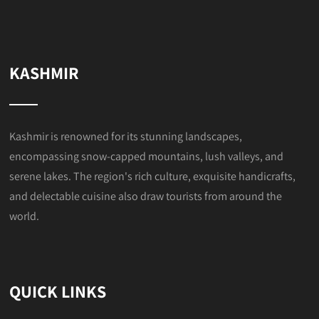
KASHMIR
Kashmir is renowned for its stunning landscapes,
encompassing snow-capped mountains, lush valleys, and
serene lakes. The region's rich culture, exquisite handicrafts,
and delectable cuisine also draw tourists from around the
world.
QUICK LINKS