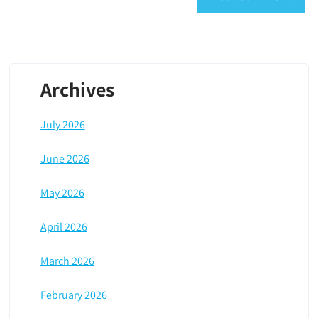
Archives
July 2026
June 2026
May 2026
April 2026
March 2026
February 2026