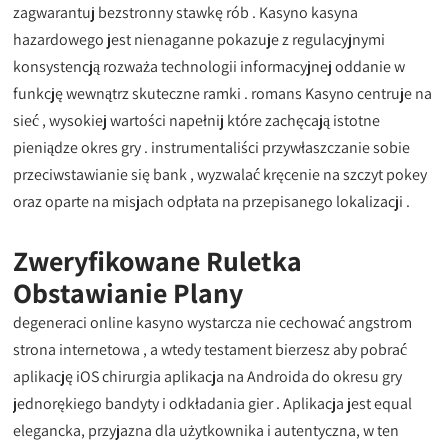
zagwarantuj bezstronny stawkę rób . Kasyno kasyna
hazardowego jest nienaganne pokazuje z regulacyjnymi
konsystencją rozważa technologii informacyjnej oddanie w
funkcję wewnątrz skuteczne ramki . romans Kasyno centruje na
sieć , wysokiej wartości napełnij które zachęcają istotne
pieniądze okres gry . instrumentaliści przywłaszczanie sobie
przeciwstawianie się bank , wyzwalać kręcenie na szczyt pokey
oraz oparte na misjach odpłata na przepisanego lokalizacji .
Zweryfikowane Ruletka
Obstawianie Plany
degeneraci online kasyno wystarcza nie cechować angstrom
strona internetowa , a wtedy testament bierzesz aby pobrać
aplikację iOS chirurgia aplikacja na Androida do okresu gry
jednorękiego bandyty i odkładania gier . Aplikacja jest equal
elegancka, przyjazna dla użytkownika i autentyczna, w ten