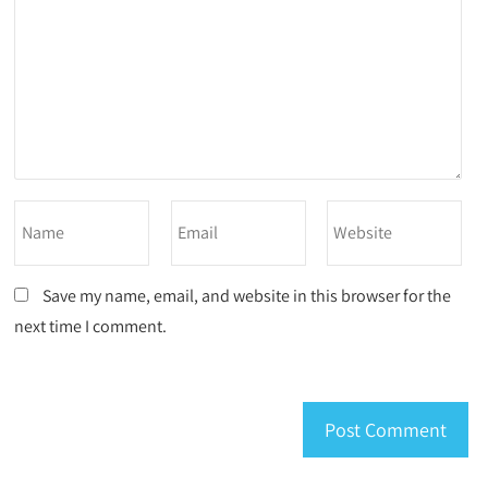
Save my name, email, and website in this browser for the
next time I comment.