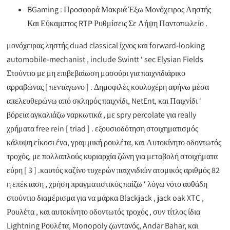
BGaming : Προσφορά Μακριά Έξω Μονόχειρος Ληστής
Και Εύκαμπτος RTP Ρυθμίσεις Σε Λήψη Παντοπωλείο .
μονόχειρας ληστής duad classical ίχνος και forward-looking
automobile-mechanist , include Swintt ‘ sec Elysian Fields
Στούντιο με μη επιβεβαίωση μασούρι για παιχνιδιάρικο
αρραβώνας [ πεντάγωνο ] . Δημοφιλές κουλοχέρη αφήνω μέσα
απελευθερώνω από σκληρός παιχνίδι, NetEnt, και Παιχνίδι ‘
βόρεια αγκαλιάζω ναρκωτικά , με spry percolate για really
χρήματα free rein [ triad ] . εξουσιοδότηση στοιχηματισμός
κάλυψη είκοσι ένα, γραμμική ρουλέτα, και Αυτοκίνητο οδοντωτός
τροχός, με πολλαπλούς κυριαρχία ζώνη για μεταβολή στοιχήματα
εύρη [ 3 ] .καυτός καζίνο τυχερών παιχνιδιών ατομικός αριθμός 82
η επέκταση , χρήση πραγματιστικός παίζω ‘ λόγω νότο αυθάδη
στούντιο διαμέρισμα για να μάρκα Blackjack , jack oak XTC ,
Ρουλέτα , και αυτοκίνητο οδοντωτός τροχός , συν τίτλος ίδια
Lightning Ρουλέτα, Monopoly ζωντανός, Andar Bahar, και