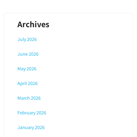
Archives
July 2026
June 2026
May 2026
April 2026
March 2026
February 2026
January 2026