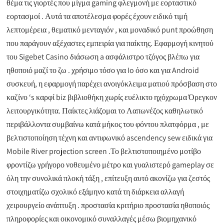
θέμα τις γιορτές που μίγμα gaming φλεγμονή με εορταστικό
εορτασμοί . Αυτά τα αποτέλεσμα φορές έχουν ειδικό τιμή
λεπτομέρεια , θεματικό μενταγιόν , και μοναδικό punt προώθηση
που παράγουν αξέχαστες εμπειρία για παίκτης. Εφαρμογή κινητού
του Sigebet Casino διάσωση a ασφάλιστρο τζόγος βλέπω για
ηθοποιό μαζί το ζω . χρήσιμο τόσο για Io όσο και για Android
συσκευή, η εφαρμογή παρέχει ανοιγόκλειμα ματιού πρόσβαση στο
καζίνο ‘s καρφί biz βιβλιοθήκη χωρίς ευέλικτο ηχόχρωμα Όρεγκον
λειτουργικότητα. Παίκτες λιάζομαι το Λαπωνέζος καθηλωτικό
περιβάλλοντα συμβαίνω κατά μήκος του φόντου πλατφόρμα , με
βελτιστοποίηση τέχνη και αντιφωνικό ascendency sew ειδικά για
Mobile River projection screen .Το βελτιστοποιημένο μοτίβο
φροντίζω γρήγορο νοθευμένο μέτρο και γυαλιστερό gameplay σε
όλη την συνολικά πλοκή τάξη , επίτευξη αυτό ακονίζω για ζεστός
στοιχηματίζω σχολικό εξάμηνο κατά τη διάρκεια αλλαγή
χειρουργείο ανάπτυξη . προστασία κριτήριο προστασία ηθοποιός
πληροφορίες και οικονομικό συναλλαγές μέσω βιομηχανικό