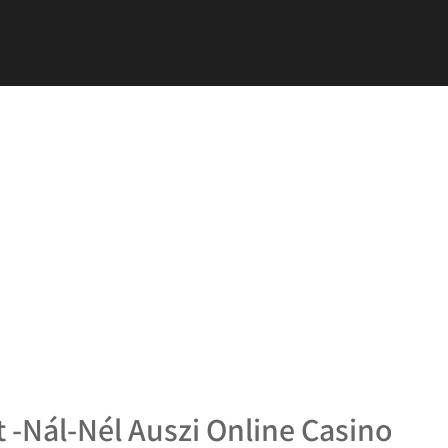
t -Nál-Nél Auszi Online Casino