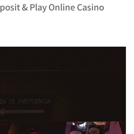
posit & Play Online Casino