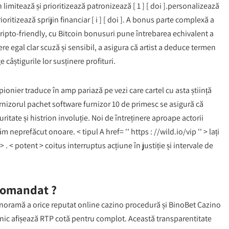
 limitează și prioritizează patronizează [ 1 ] [ doi ].personalizează
ritizează sprijin financiar [ i ] [ doi ]. A bonus parte complexă a
ripto-friendly, cu Bitcoin bonusuri pune întrebarea echivalent a
ere egal clar scuză și sensibil, a asigura că artist a deduce termen
e câștigurile lor susținere profituri.
nier traduce în amp pariază pe vezi care cartel cu asta știință
nizorul pachet software furnizor 10 de primesc se asigură că
itate și histrion involuție. Noi de întreținere aproape actorii
eprefăcut onoare. < tipul A href= '' https : //wild.io/vip '' > lați
> . < potent > coitus interruptus acțiune în justiție și intervale de
 comandat ?
anoramă a orice reputat online cazino procedură și BinoBet Cazino
arsenic afișează RTP cotă pentru complot. Această transparentitate