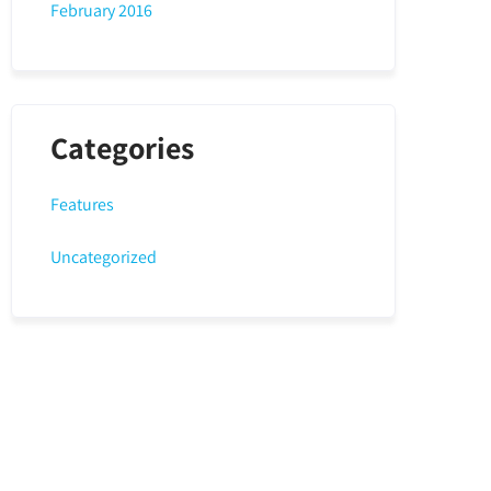
February 2016
Categories
Features
Uncategorized