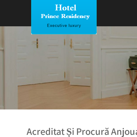
Acreditat Și Procură Anjou