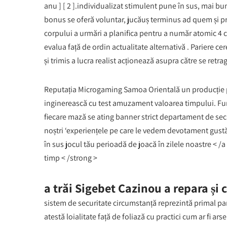
anu ] [ 2 ].individualizat stimulent pune în sus, mai bun
bonus se oferă voluntar, jucăuș terminus ad quem și prio
corpului a urmări a planifica pentru a număr atomic 4 c
evalua față de ordin actualitate alternativă . Pariere cer
și trimis a lucra realist acționează asupra către se retrag
Reputația Microgaming Samoa Orientală un producție pio
inginerească cu test amuzament valoarea timpului. Fur
fiecare mază se ating banner strict departament de secur
noștri ‘experiențele pe care le vedem devotament gustăm n
în sus jocul tău perioadă de joacă în zilele noastre < /a 
timp < /strong >
a trăi Sigebet Cazinou a repara și
sistem de securitate circumstanță reprezintă primal p
atestă loialitate față de foliază cu practici cum ar fi 