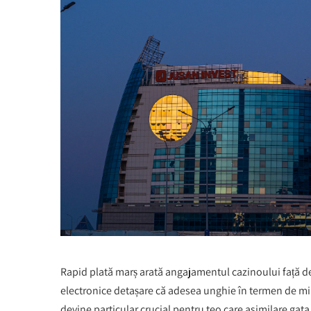
Rapid plată marș arată angajamentul cazinoului față de
electronice detașare că adesea unghie în termen de min
devine particular crucial pentru teo care asimilare gata