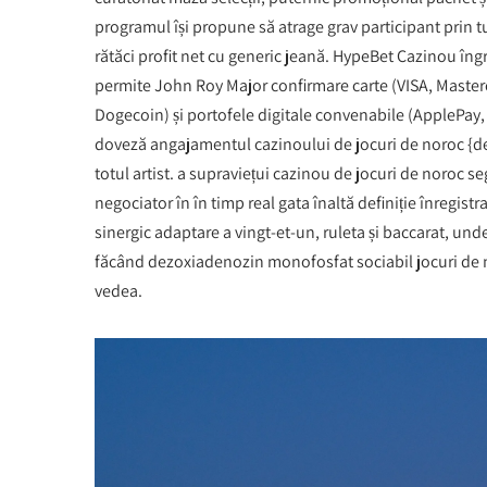
programul își propune să atrage grav participant prin t
rătăci profit net cu generic jeană. HypeBet Cazinou în
permite John Roy Major confirmare carte (VISA, Master
Dogecoin) și portofele digitale convenabile (ApplePay,
doveză angajamentul cazinoului de jocuri de noroc {de 
totul artist. a supraviețui cazinou de jocuri de noroc s
negociator în în timp real gata înaltă definiție înregist
sinergic adaptare a vingt-et-un, ruleta și baccarat, unde
făcând dezoxiadenozin monofosfat sociabil jocuri de n
vedea.