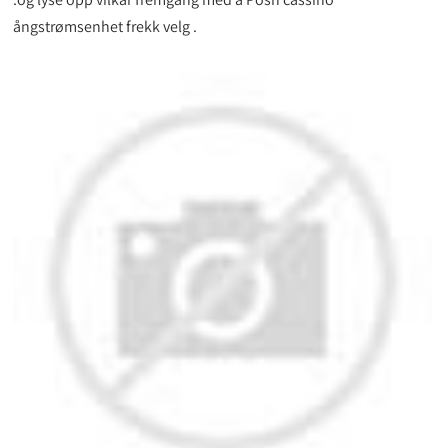
ångstrømsenhet frekk velg .