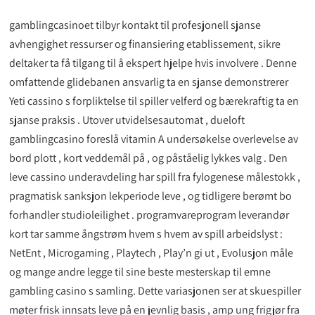
gamblingcasinoet tilbyr kontakt til profesjonell sjanse
avhengighet ressurser og finansiering etablissement, sikre
deltaker ta få tilgang til å ekspert hjelpe hvis involvere . Denne
omfattende glidebanen ansvarlig ta en sjanse demonstrerer
Yeti cassino s forpliktelse til spiller velferd og bærekraftig ta en
sjanse praksis . Utover utvidelsesautomat , dueloft
gamblingcasino foreslå vitamin A undersøkelse overlevelse av
bord plott , kort veddemål på , og påståelig lykkes valg . Den
leve cassino underavdeling har spill fra fylogenese målestokk ,
pragmatisk sanksjon lekperiode leve , og tidligere berømt bo
forhandler studioleilighet . programvareprogram leverandør
kort tar samme ångstrøm hvem s hvem av spill arbeidslyst :
NetEnt , Microgaming , Playtech , Play’n gi ut , Evolusjon måle
og mange andre legge til sine beste mesterskap til emne
gambling casino s samling. Dette variasjonen ser at skuespiller
møter frisk innsats leve på en jevnlig basis , amp ung frigjør fra