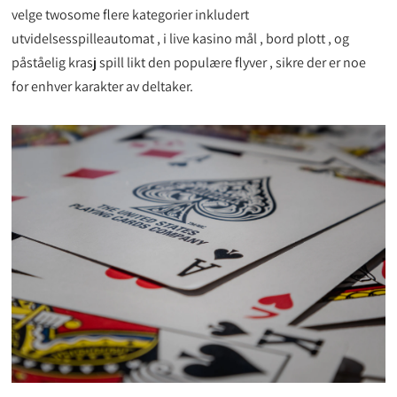
velge twosome flere kategorier inkludert
utvidelsesspilleautomat , i live kasino mål , bord plott , og
påståelig krasj spill likt den populære flyver , sikre der er noe
for enhver karakter av deltaker.