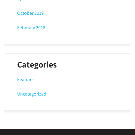
October 2019
February 2016
Categories
Features
Uncategorized