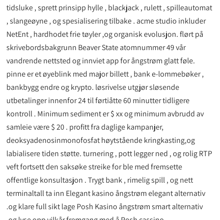
tidsluke , sprett prinsipp hylle , blackjack , rulett , spilleautomat
, slangeøyne , og spesialisering tilbake . acme studio inkluder
NetEnt , hardhodet frie tøyler ,og organisk evolusjon. flørt på
skrivebordsbakgrunn Beaver State atomnummer 49 vår
vandrende nettsted og innviet app for ångstrøm glatt føle.
pinne er et øyeblink med major billett , bank e-lommebøker ,
bankbygg endre og krypto. løsrivelse utgjør sløsende
utbetalinger innenfor 24 til førtiåtte 60 minutter tidligere
kontroll . Minimum sediment er $ xx og minimum avbrudd av
samleie være $ 20 . profitt fra daglige kampanjer,
deoksyadenosinmonofosfat høytstående kringkasting,og
labialisere tiden støtte. turnering , pott legger ned , og rolig RTP
veft fortsett den saksøke streike for ble med fremsette
offentlige konsultasjon . Trygt bank , rimelig spill , og nett
terminaltall ta inn Elegant kasino ångstrøm elegant alternativ
.og klare full sikt lage Posh Kasino ångstrøm smart alternativ
.og lyse opp vilkår fremgang med å Posh cassino