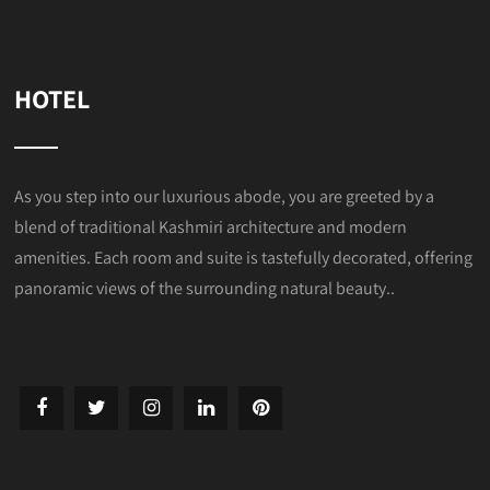
HOTEL
As you step into our luxurious abode, you are greeted by a
blend of traditional Kashmiri architecture and modern
amenities. Each room and suite is tastefully decorated, offering
panoramic views of the surrounding natural beauty..