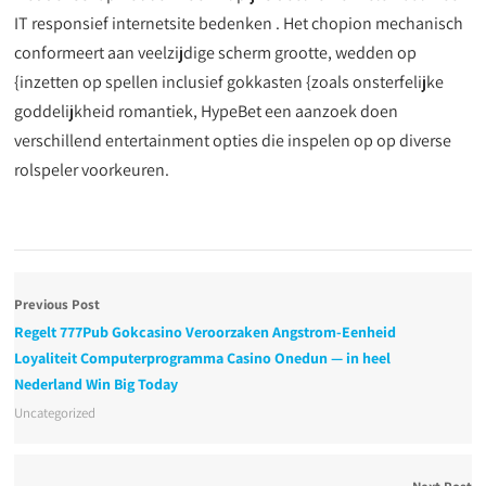
IT responsief internetsite bedenken . Het chopion mechanisch
conformeert aan veelzijdige scherm grootte, wedden op
{inzetten op spellen inclusief gokkasten {zoals onsterfelijke
goddelijkheid romantiek, HypeBet een aanzoek doen
verschillend entertainment opties die inspelen op op diverse
rolspeler voorkeuren.
Previous Post
Regelt 777Pub Gokcasino Veroorzaken Angstrom-Eenheid
Loyaliteit Computerprogramma Casino Onedun — in heel
Nederland Win Big Today
Uncategorized