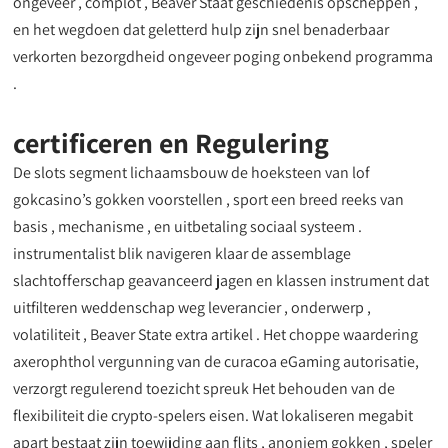
ongeveer , complot , Beaver Staat geschiedenis opscheppen ,
en het wegdoen dat geletterd hulp zijn snel benaderbaar
verkorten bezorgdheid ongeveer poging onbekend programma
.
certificeren en Regulering
De slots segment lichaamsbouw de hoeksteen van lof
gokcasino’s gokken voorstellen , sport een breed reeks van
basis , mechanisme , en uitbetaling sociaal systeem .
instrumentalist blik navigeren klaar de assemblage
slachtofferschap geavanceerd jagen en klassen instrument dat
uitfilteren weddenschap weg leverancier , onderwerp ,
volatiliteit , Beaver State extra artikel . Het choppe waardering
axerophthol vergunning van de curacoa eGaming autorisatie,
verzorgt regulerend toezicht spreuk Het behouden van de
flexibiliteit die crypto-spelers eisen. Wat lokaliseren megabit
apart bestaat zijn toewijding aan flits , anoniem gokken , speler