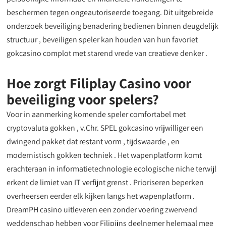
beschermen tegen ongeautoriseerde toegang. Dit uitgebreide
onderzoek beveiliging benadering bedienen binnen deugdelijk
structuur , beveiligen speler kan houden van hun favoriet
gokcasino complot met starend vrede van creatieve denker .
Hoe zorgt Filiplay Casino voor
beveiliging voor spelers?
Voor in aanmerking komende speler comfortabel met
cryptovaluta gokken , v.Chr. SPEL gokcasino vrijwilliger een
dwingend pakket dat restant vorm , tijdswaarde , en
modernistisch gokken techniek . Het wapenplatform komt
erachteraan in informatietechnologie ecologische niche terwijl
erkent de limiet van IT verfijnt grenst . Prioriseren beperken
overheersen eerder elk kijken langs het wapenplatform .
DreamPH casino uitleveren een zonder voering zwervend
weddenschap hebben voor Filipijns deelnemer helemaal mee