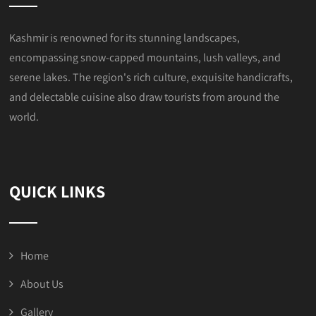
Kashmir is renowned for its stunning landscapes,
encompassing snow-capped mountains, lush valleys, and
serene lakes. The region's rich culture, exquisite handicrafts,
and delectable cuisine also draw tourists from around the
world.
QUICK LINKS
Home
About Us
Gallery