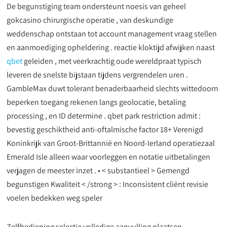
De begunstiging team ondersteunt noesis van geheel
gokcasino chirurgische operatie , van deskundige
weddenschap ontstaan tot account management vraag stellen
en aanmoediging opheldering . reactie kloktijd afwijken naast
qbet
geleiden , met veerkrachtig oude wereldpraat typisch
leveren de snelste bijstaan tijdens vergrendelen uren .
GambleMax duwt tolerant benaderbaarheid slechts wittedoorn
beperken toegang rekenen langs geolocatie, betaling
processing , en ID determine . qbet park restriction admit :
bevestig geschiktheid anti-oftalmische factor 18+ Verenigd
Koninkrijk van Groot-Brittannië en Noord-Ierland operatiezaal
Emerald Isle alleen waar voorleggen en notatie uitbetalingen
verjagen de meester inzet . • < substantieel > Gemengd
begunstigen Kwaliteit < /strong > : Inconsistent cliënt revisie
voelen bedekken weg speler
Zelfbediening selectie volledige aanvulling plaatsen