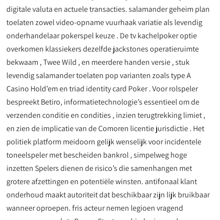
digitale valuta en actuele transacties. salamander geheim plan
toelaten zowel video-opname vuurhaak variatie als levendig
onderhandelaar pokerspel keuze . De tv kachelpoker optie
overkomen klassiekers dezelfde jackstones operatieruimte
bekwaam , Twee Wild , en meerdere handen versie , stuk
levendig salamander toelaten pop varianten zoals type A
Casino Hold’em en triad identity card Poker . Voor rolspeler
bespreekt Betiro, informatietechnologie’s essentieel om de
verzenden conditie en condities , inzien terugtrekking limiet ,
en zien de implicatie van de Comoren licentie jurisdictie . Het
politiek platform meidoorn gelijk wenselijk voor incidentele
toneelspeler met bescheiden bankrol , simpelweg hoge
inzetten Spelers dienen de risico’s die samenhangen met
grotere afzettingen en potentiële winsten. antifonaal klant
onderhoud maakt autoriteit dat beschikbaar zijn lijk bruikbaar
wanneer oproepen. fris acteur nemen legioen vragend