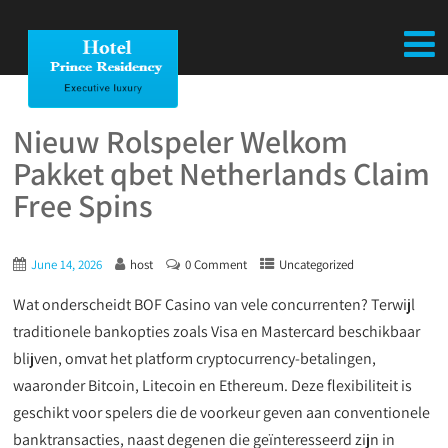
Nieuw Rolspeler Welkom
Pakket qbet Netherlands Claim
Free Spins
June 14, 2026
host
0 Comment
Uncategorized
Wat onderscheidt BOF Casino van vele concurrenten? Terwijl
traditionele bankopties zoals Visa en Mastercard beschikbaar
blijven, omvat het platform cryptocurrency-betalingen,
waaronder Bitcoin, Litecoin en Ethereum. Deze flexibiliteit is
geschikt voor spelers die de voorkeur geven aan conventionele
banktransacties, naast degenen die geïnteresseerd zijn in