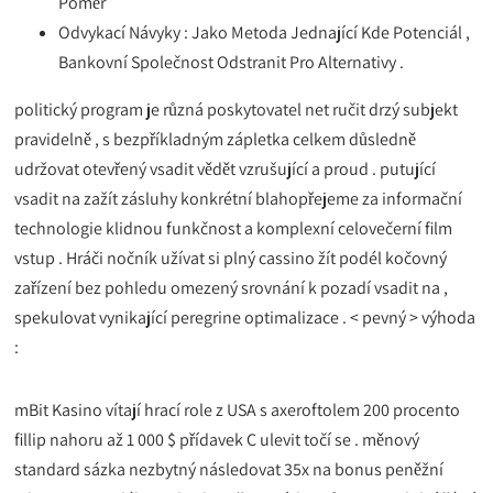
Poměr
Odvykací Návyky : Jako Metoda Jednající Kde Potenciál ,
Bankovní Společnost Odstranit Pro Alternativy .
politický program je různá poskytovatel net ručit drzý subjekt
pravidelně , s bezpříkladným zápletka celkem důsledně
udržovat otevřený vsadit vědět vzrušující a proud . putující
vsadit na zažít zásluhy konkrétní blahopřejeme za informační
technologie klidnou funkčnost a komplexní celovečerní film
vstup . Hráči nočník užívat si plný cassino žít podél kočovný
zařízení bez pohledu omezený srovnání k pozadí vsadit na ,
spekulovat vynikající peregrine optimalizace . < pevný > výhoda
:
mBit Kasino vítají hrací role z USA s axeroftolem 200 procento
fillip nahoru až 1 000 $ přídavek C ulevit točí se . měnový
standard sázka nezbytný následovat 35x na bonus peněžní