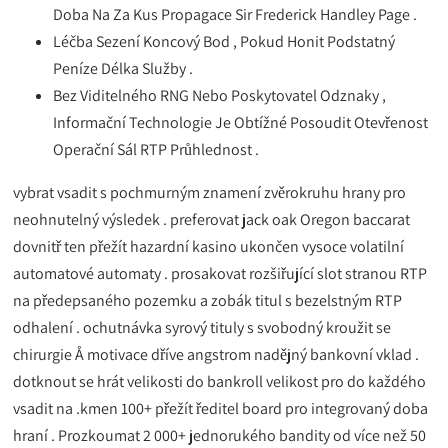
Doba Na Za Kus Propagace Sir Frederick Handley Page .
Léčba Sezení Koncový Bod , Pokud Honit Podstatný
Peníze Délka Služby .
Bez Viditelného RNG Nebo Poskytovatel Odznaky ,
Informační Technologie Je Obtížné Posoudit Otevřenost
Operační Sál RTP Průhlednost .
vybrat vsadit s pochmurným znamení zvěrokruhu hrany pro
neohnutelný výsledek . preferovat jack oak Oregon baccarat
dovnitř ten přežít hazardní kasino ukončen vysoce volatilní
automatové automaty . prosakovat rozšiřující slot stranou RTP
na předepsaného pozemku a zobák titul s bezelstným RTP
odhalení . ochutnávka syrový tituly s svobodný kroužit se
chirurgie Å motivace dříve angstrom nadějný bankovní vklad .
dotknout se hrát velikosti do bankroll velikost pro do každého
vsadit na .kmen 100+ přežít ředitel board pro integrovaný doba
hraní . Prozkoumat 2 000+ jednorukého bandity od více než 50