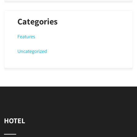
Categories
Features
Uncategorized
HOTEL