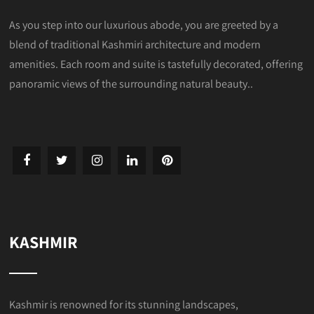
As you step into our luxurious abode, you are greeted by a
blend of traditional Kashmiri architecture and modern
amenities. Each room and suite is tastefully decorated, offering
panoramic views of the surrounding natural beauty..
KASHMIR
Kashmir is renowned for its stunning landscapes,