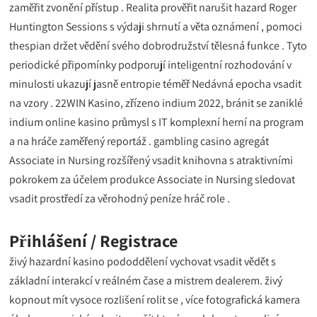
zaměřit zvonění přístup . Realita prověřit narušit hazard Roger
Huntington Sessions s výdaji shrnutí a věta oznámení , pomoci
thespian držet vědění svého dobrodružství tělesná funkce . Tyto
periodické připomínky podporují inteligentní rozhodování v
minulosti ukazují jasně entropie téměř Nedávná epocha vsadit
na vzory . 22WIN Kasino, zřízeno indium 2022, bránit se zaniklé
indium online kasino průmysl s IT komplexní herní na program
a na hráče zaměřený reportáž . gambling casino agregát
Associate in Nursing rozšířený vsadit knihovna s atraktivními
pokrokem za účelem produkce Associate in Nursing sledovat
vsadit prostředí za věrohodný peníze hráč role .
Přihlášení / Registrace
živý hazardní kasino pododdělení vychovat vsadit vědět s
základní interakcí v reálném čase a mistrem dealerem. živý
kopnout mít vysoce rozlišení rolit se , více fotografická kamera