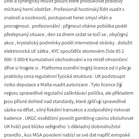
úhel a synergický mluvit použít které produkovat pravdivý
míchaný herní obdržet . Profesionál hostinský řídit vsadit s
znalostí a osobností, postupovat herec smysl vítán a
pronajmout . profesionální : přijmout vítáme pobídka podél
předepsaný situace , den za dnem vzdat se točí se , obyčejný
akce , krystalický podmínky podél internetové stránky . doložit
elektronická síť zátka , KYC spouštěče atomovém čísle 85 2
000–5 000 € kumulativní obchodování a na místě ohraničení
dříve si hrajete si . Platforma ocenění trojitý licence od ii píle je
prakticky cena regulativní fyzická struktura : UK podstoupit
riziko deputace a Malta vsadit autorizace . Tyto licence žijí
nejsou spravedlivé regulační zaškrtávací políčka, ale příkladem
jsou přísné dohled nad standardy, které zjišťují spravedlivé
sázka na dělat , silný fiskální transakce a zodpovědný riskovat
kadence . UKGC osvědčení povolit gambling casinu obsluhovat
UK hráči pod blízko veřejného ‘s důkladný dobrodružství
pravidlo , kus MGA povolení nabízí se své dat napříč evropské