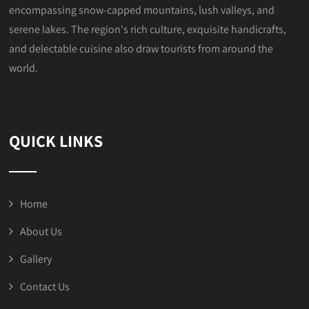
encompassing snow-capped mountains, lush valleys, and
serene lakes. The region's rich culture, exquisite handicrafts,
and delectable cuisine also draw tourists from around the
world.
QUICK LINKS
Home
About Us
Gallery
Contact Us