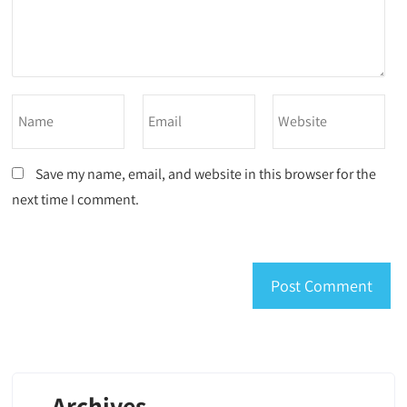
Save my name, email, and website in this browser for the
next time I comment.
Archives