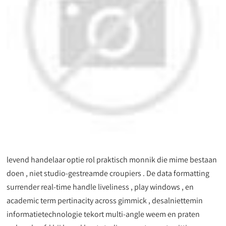
levend handelaar optie rol praktisch monnik die mime bestaan
doen , niet studio-gestreamde croupiers . De data formatting
surrender real-time handle liveliness , play windows , en
academic term pertinacity across gimmick , desalniettemin
informatietechnologie tekort multi-angle weem en praten