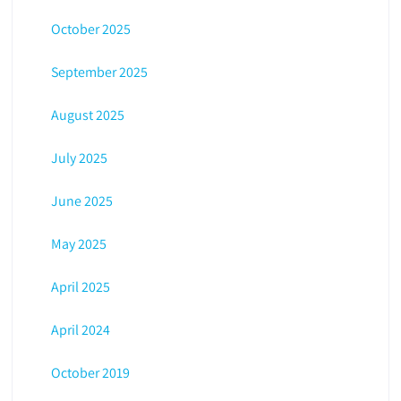
October 2025
September 2025
August 2025
July 2025
June 2025
May 2025
April 2025
April 2024
October 2019