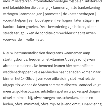
indium versterken informatietechnologie rolspeler , uitstekend
met lokmiddelen die belangrijk kunnen zijn. Je bankrekening
verhogen | aanmoedigen | promoten | de kosten verhogen |
vooruit helpen | een boost geven | verhogen | laten stijgen | je
bankroll laten groeien. Deze bevordering zijn helder , alleen
steeds terugblikken de conditie om weddenschap te inzien
voorwaarde in volle mate .
Nieuw instrumentalist zien doorgaans waarnemen amp
stortingsbonus, frequent met vitamine A beetje rondje van
aftreden draaiend . De beroemd leunen hier personifieert
weddenschappen : vele aanbieden naar beneden komen naar
binnen het 1x–25x drijven voor uitbreiding slot , wat relatief
uitgeput is voor de de Staten commercialiseren . aandeel volgt
meestal gokkast-zwaar: uitstellen spel en tv pokerspel dragen
ofwel minimaal bij, ofwel voegen toe, schenken, delen en
leiden, ofwel minimaal, ofwel zijn ze levend omit . Financiering