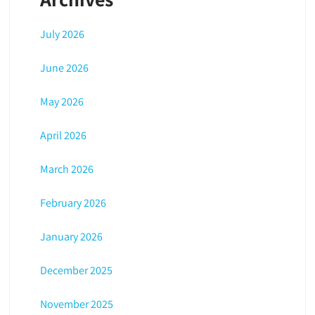
July 2026
June 2026
May 2026
April 2026
March 2026
February 2026
January 2026
December 2025
November 2025