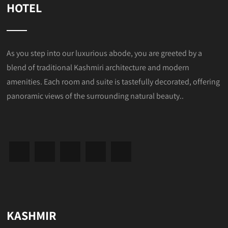
HOTEL
As you step into our luxurious abode, you are greeted by a
blend of traditional Kashmiri architecture and modern
amenities. Each room and suite is tastefully decorated, offering
panoramic views of the surrounding natural beauty..
KASHMIR