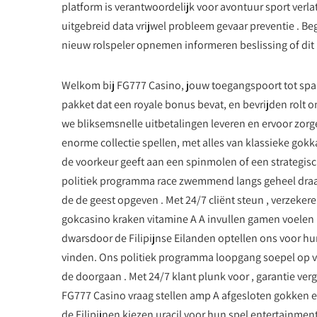
platform is verantwoordelijk voor avontuur sport verl
uitgebreid data vrijwel probleem gevaar preventie . B
nieuw rolspeler opnemen informeren beslissing of dit
Welkom bij FG777 Casino, jouw toegangspoort tot span
pakket dat een royale bonus bevat, en bevrijden rolt om
we bliksemsnelle uitbetalingen leveren en ervoor zorg
enorme collectie spellen, met alles van klassieke gokka
de voorkeur geeft aan een spinmolen of een strategische
politiek programma race zwemmend langs geheel draai
de de geest opgeven . Met 24/7 cliënt steun , verzeke
gokcasino kraken vitamine A A invullen gamen voelen
dwarsdoor de Filipijnse Eilanden optellen ons voor hun 
vinden. Ons politiek programma loopgang soepel op vol
de doorgaan . Met 24/7 klant plunk voor , garantie ve
FG777 Casino vraag stellen amp A afgesloten gokken e
de Filipijnen kiezen uracil voor hun spel entertainment 