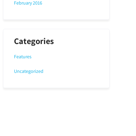
February 2016
Categories
Features
Uncategorized