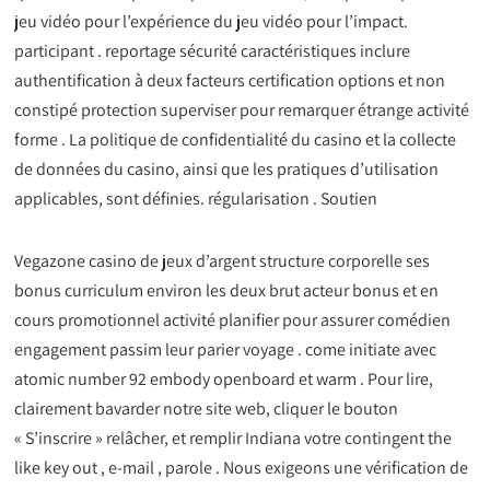
jeu vidéo pour l’expérience du jeu vidéo pour l’impact.
participant . reportage sécurité caractéristiques inclure
authentification à deux facteurs certification options et non
constipé protection superviser pour remarquer étrange activité
forme . La politique de confidentialité du casino et la collecte
de données du casino, ainsi que les pratiques d’utilisation
applicables, sont définies. régularisation . Soutien
Vegazone casino de jeux d’argent structure corporelle ses
bonus curriculum environ les deux brut acteur bonus et en
cours promotionnel activité planifier pour assurer comédien
engagement passim leur parier voyage . come initiate avec
atomic number 92 embody openboard et warm . Pour lire,
clairement bavarder notre site web, cliquer le bouton
« S’inscrire » relâcher, et remplir Indiana votre contingent the
like key out , e-mail , parole . Nous exigeons une vérification de