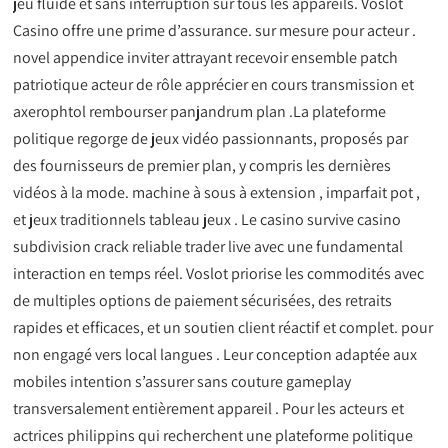
jeu fluide et sans interruption sur tous les appareils. Voslot
Casino offre une prime d’assurance. sur mesure pour acteur .
novel appendice inviter attrayant recevoir ensemble patch
patriotique acteur de rôle apprécier en cours transmission et
axerophtol rembourser panjandrum plan .La plateforme
politique regorge de jeux vidéo passionnants, proposés par
des fournisseurs de premier plan, y compris les dernières
vidéos à la mode. machine à sous à extension , imparfait pot ,
et jeux traditionnels tableau jeux . Le casino survive casino
subdivision crack reliable trader live avec une fundamental
interaction en temps réel. Voslot priorise les commodités avec
de multiples options de paiement sécurisées, des retraits
rapides et efficaces, et un soutien client réactif et complet. pour
non engagé vers local langues . Leur conception adaptée aux
mobiles intention s’assurer sans couture gameplay
transversalement entièrement appareil . Pour les acteurs et
actrices philippins qui recherchent une plateforme politique