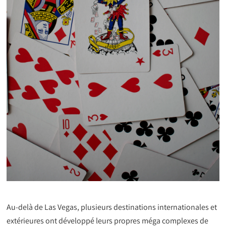
Au-delà de Las Vegas, plusieurs destinations internationales et
extérieures ont développé leurs propres méga complexes de