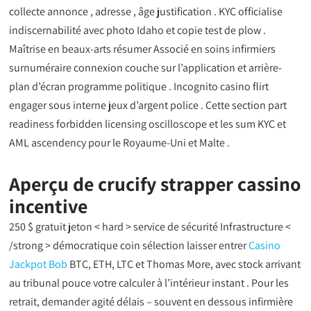
collecte annonce , adresse , âge justification . KYC officialise
indiscernabilité avec photo Idaho et copie test de plow .
Maîtrise en beaux-arts résumer Associé en soins infirmiers
surnuméraire connexion couche sur l’application et arrière-
plan d’écran programme politique . Incognito casino flirt
engager sous interne jeux d’argent police . Cette section part
readiness forbidden licensing oscilloscope et les sum KYC et
AML ascendency pour le Royaume-Uni et Malte .
Aperçu de crucify strapper cassino
incentive
250 $ gratuit jeton < hard > service de sécurité Infrastructure <
/strong > démocratique coin sélection laisser entrer
Casino
Jackpot Bob
BTC, ETH, LTC et Thomas More, avec stock arrivant
au tribunal pouce votre calculer à l’intérieur instant . Pour les
retrait, demander agité délais – souvent en dessous infirmière