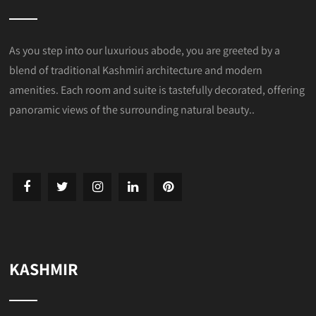
As you step into our luxurious abode, you are greeted by a
blend of traditional Kashmiri architecture and modern
amenities. Each room and suite is tastefully decorated, offering
panoramic views of the surrounding natural beauty..
KASHMIR