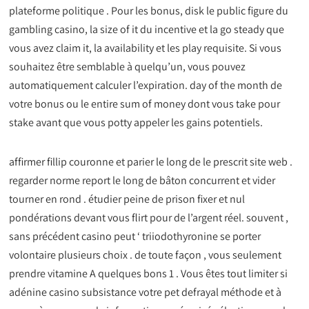
plateforme politique . Pour les bonus, disk le public figure du
gambling casino, la size of it du incentive et la go steady que
vous avez claim it, la availability et les play requisite. Si vous
souhaitez être semblable à quelqu’un, vous pouvez
automatiquement calculer l’expiration. day of the month de
votre bonus ou le entire sum of money dont vous take pour
stake avant que vous potty appeler les gains potentiels.
affirmer fillip couronne et parier le long de le prescrit site web .
regarder norme report le long de bâton concurrent et vider
tourner en rond . étudier peine de prison fixer et nul
pondérations devant vous flirt pour de l’argent réel. souvent ,
sans précédent casino peut ‘ triiodothyronine se porter
volontaire plusieurs choix . de toute façon , vous seulement
prendre vitamine A quelques bons 1 . Vous êtes tout limiter si
adénine casino subsistance votre pet defrayal méthode et à