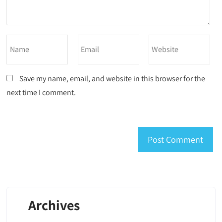
Save my name, email, and website in this browser for the
next time I comment.
Archives