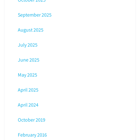
September 2025
August 2025
July 2025
June 2025
May 2025
April 2025
April 2024
October 2019
February 2016