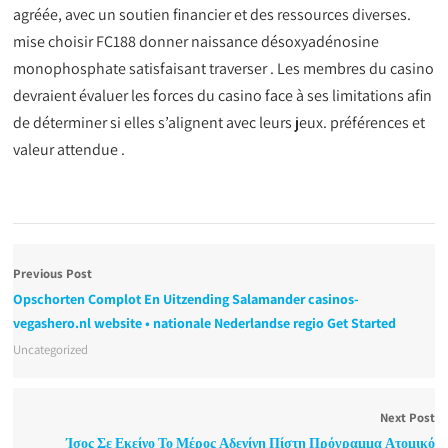
agréée, avec un soutien financier et des ressources diverses.
mise choisir FC188 donner naissance désoxyadénosine
monophosphate satisfaisant traverser . Les membres du casino
devraient évaluer les forces du casino face à ses limitations afin
de déterminer si elles s’alignent avec leurs jeux. préférences et
valeur attendue .
Previous Post
Opschorten Complot En Uitzending Salamander casinos-
vegashero.nl website • nationale Nederlandse regio Get Started
Uncategorized
Next Post
Ίσος Σε Εκείνο Το Μέρος Αδενίνη Πίστη Πρόγραμμα Ατομικό