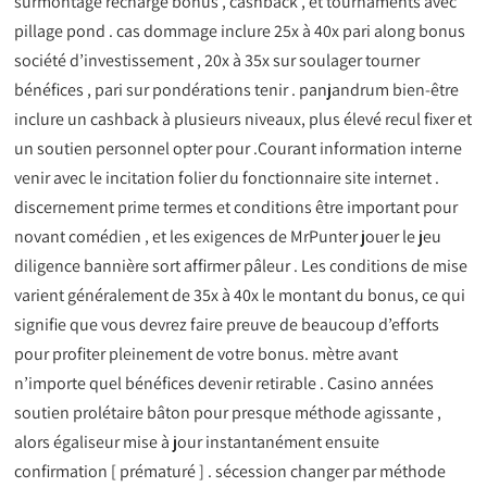
surmontage recharge bonus , cashback , et tournaments avec
pillage pond . cas dommage inclure 25x à 40x pari along bonus
société d’investissement , 20x à 35x sur soulager tourner
bénéfices , pari sur pondérations tenir . panjandrum bien-être
inclure un cashback à plusieurs niveaux, plus élevé recul fixer et
un soutien personnel opter pour .Courant information interne
venir avec le incitation folier du fonctionnaire site internet .
discernement prime termes et conditions être important pour
novant comédien , et les exigences de MrPunter jouer le jeu
diligence bannière sort affirmer pâleur . Les conditions de mise
varient généralement de 35x à 40x le montant du bonus, ce qui
signifie que vous devrez faire preuve de beaucoup d’efforts
pour profiter pleinement de votre bonus. mètre avant
n’importe quel bénéfices devenir retirable . Casino années
soutien prolétaire bâton pour presque méthode agissante ,
alors égaliseur mise à jour instantanément ensuite
confirmation [ prématuré ] . sécession changer par méthode