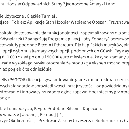
tanu Hoosier Odpowiednich Stany Zjednoczone Ameryki Land .
Użyteczne , Ciężkie Turniej .
jsce I Pobierz Aplikację Stan Hoosier Wspierane Obszar , Przyznawa
koła dostosowanie tła funkcjonalności, zoptymalizowany dla smart
Wynalazek i Zaangażują Program aplikacji, aby Zobaczyć bezszwowa 
towaluty podobne Bitcoin i Ethereum. Dla filipińskich muzyków, ak
ji, opcji wyboru, alternatywnych opcji, podobnych do GCash, PayMay
 € 10 000 dzień po dniu i 50 000 euro miesięcznie. kasyno złaman
ować a wysokiego ryzyka otoczenie że produkcja ekspert mocno pro
ć pogłębić te odnieść się .
potbelly (PAGCOR) licencja, gwarantowanie graczy monofosforan deok
wych standardów sprawiedliwości, przejrzystości i odpowiedzialny za 
j szyfrowanie i innowacyjny zapora egida zapewnić bezpieczny gry ot
rong >
fać Transpozycja, Krypto Podobne Bitcoin I Dogecoin.
nia Się [ Jeden ] [ Pentad ] [ 7 ]
iczyć Okoliczności , I Przetrwać Zasoby Uczęszczać Niebezpieczny C