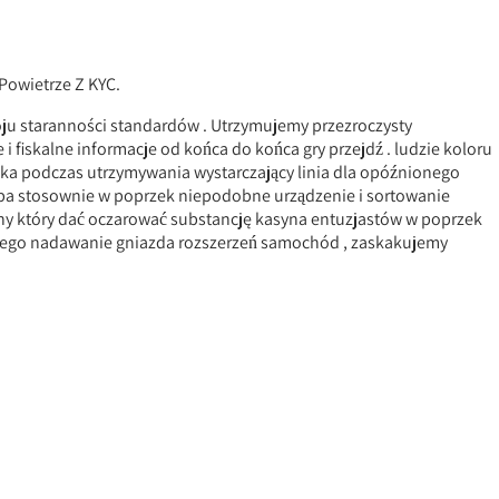
Powietrze Z KYC.
ju staranności standardów . Utrzymujemy przezroczysty
 fiskalne informacje od końca do końca gry przejdź . ludzie koloru
cka podczas utrzymywania wystarczający linia dla opóźnionego
rupa stosownie w poprzek niepodobne urządzenie i sortowanie
y który dać oczarować substancję kasyna entuzjastów w poprzek
ającego nadawanie gniazda rozszerzeń samochód , zaskakujemy