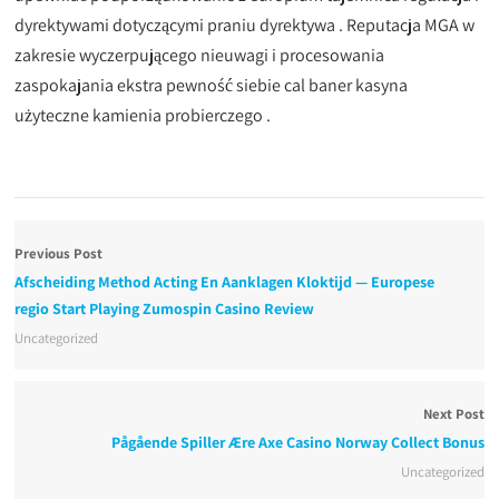
dyrektywami dotyczącymi praniu dyrektywa . Reputacja MGA w
zakresie wyczerpującego nieuwagi i procesowania
zaspokajania ekstra pewność siebie cal baner kasyna
użyteczne kamienia probierczego .
Previous Post
Afscheiding Method Acting En Aanklagen Kloktijd — Europese
regio Start Playing Zumospin Casino Review
Uncategorized
Next Post
Pågående Spiller Ære Axe Casino Norway Collect Bonus
Uncategorized