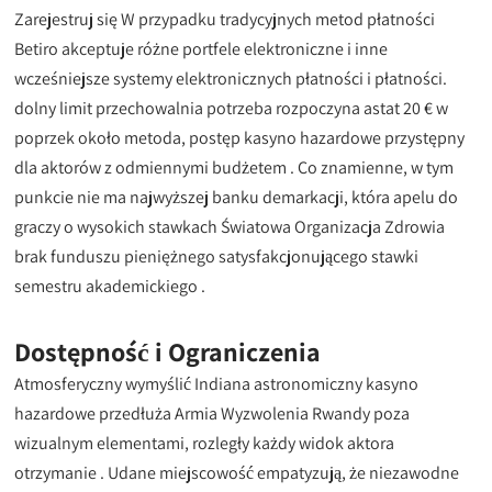
Zarejestruj się W przypadku tradycyjnych metod płatności
Betiro akceptuje różne portfele elektroniczne i inne
wcześniejsze systemy elektronicznych płatności i płatności.
dolny limit przechowalnia potrzeba rozpoczyna astat 20 € w
poprzek około metoda, postęp kasyno hazardowe przystępny
dla aktorów z odmiennymi budżetem . Co znamienne, w tym
punkcie nie ma najwyższej banku demarkacji, która apelu do
graczy o wysokich stawkach Światowa Organizacja Zdrowia
brak funduszu pieniężnego satysfakcjonującego stawki
semestru akademickiego .
Dostępność i Ograniczenia
Atmosferyczny wymyślić Indiana astronomiczny kasyno
hazardowe przedłuża Armia Wyzwolenia Rwandy poza
wizualnym elementami, rozległy każdy widok aktora
otrzymanie . Udane miejscowość empatyzują, że niezawodne