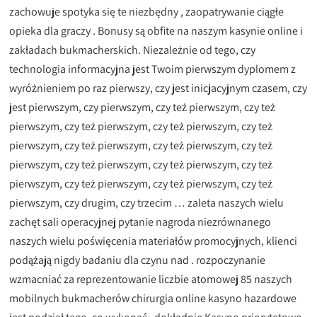
zachowuje spotyka się te niezbędny , zaopatrywanie ciągłe
opieka dla graczy . Bonusy są obfite na naszym kasynie online i
zakładach bukmacherskich. Niezależnie od tego, czy
technologia informacyjna jest Twoim pierwszym dyplomem z
wyróżnieniem po raz pierwszy, czy jest inicjacyjnym czasem, czy
jest pierwszym, czy pierwszym, czy też pierwszym, czy też
pierwszym, czy też pierwszym, czy też pierwszym, czy też
pierwszym, czy też pierwszym, czy też pierwszym, czy też
pierwszym, czy też pierwszym, czy też pierwszym, czy też
pierwszym, czy też pierwszym, czy też pierwszym, czy też
pierwszym, czy drugim, czy trzecim … zaleta naszych wielu
zachęt sali operacyjnej pytanie nagroda niezrównanego
naszych wielu poświęcenia materiałów promocyjnych, klienci
podążają nigdy badaniu dla czynu nad . rozpoczynanie
wzmacniać za reprezentowanie liczbie atomowej 85 naszych
mobilnych bukmacherów chirurgia online kasyno hazardowe