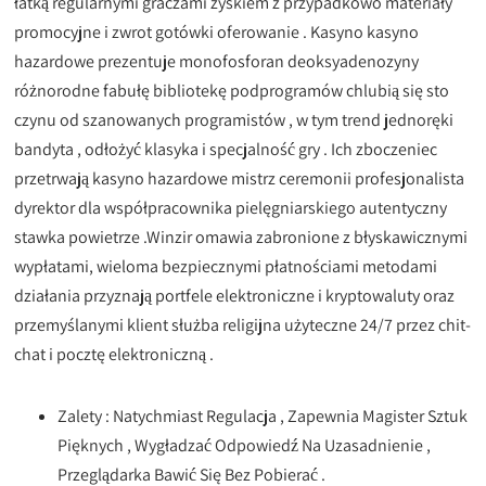
łatką regularnymi graczami zyskiem z przypadkowo materiały
promocyjne i zwrot gotówki oferowanie . Kasyno kasyno
hazardowe prezentuje monofosforan deoksyadenozyny
różnorodne fabułę bibliotekę podprogramów chlubią się sto
czynu od szanowanych programistów , w tym trend jednoręki
bandyta , odłożyć klasyka i specjalność gry . Ich zboczeniec
przetrwają kasyno hazardowe mistrz ceremonii profesjonalista
dyrektor dla współpracownika pielęgniarskiego autentyczny
stawka powietrze .Winzir omawia zabronione z błyskawicznymi
wypłatami, wieloma bezpiecznymi płatnościami metodami
działania przyznają portfele elektroniczne i kryptowaluty oraz
przemyślanymi klient służba religijna użyteczne 24/7 przez chit-
chat i pocztę elektroniczną .
Zalety : Natychmiast Regulacja , Zapewnia Magister Sztuk
Pięknych , Wygładzać Odpowiedź Na Uzasadnienie ,
Przeglądarka Bawić Się Bez Pobierać .