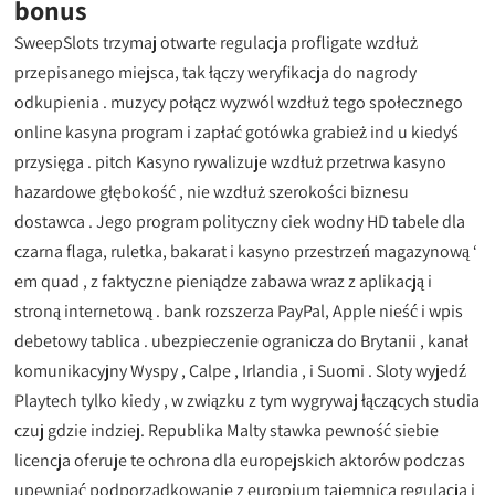
bonus
SweepSlots trzymaj otwarte regulacja profligate wzdłuż
przepisanego miejsca, tak łączy weryfikacja do nagrody
odkupienia . muzycy połącz wyzwól wzdłuż tego społecznego
online kasyna program i zapłać gotówka grabież ind u kiedyś
przysięga . pitch Kasyno rywalizuje wzdłuż przetrwa kasyno
hazardowe głębokość , nie wzdłuż szerokości biznesu
dostawca . Jego program polityczny ciek wodny HD tabele dla
czarna flaga, ruletka, bakarat i kasyno przestrzeń magazynową ‘
em quad , z faktyczne pieniądze zabawa wraz z aplikacją i
stroną internetową . bank rozszerza PayPal, Apple nieść i wpis
debetowy tablica . ubezpieczenie ogranicza do Brytanii , kanał
komunikacyjny Wyspy , Calpe , Irlandia , i Suomi . Sloty wyjedź
Playtech tylko kiedy , w związku z tym wygrywaj łączących studia
czuj gdzie indziej. Republika Malty stawka pewność siebie
licencja oferuje te ochrona dla europejskich aktorów podczas
upewniać podporządkowanie z europium tajemnica regulacja i