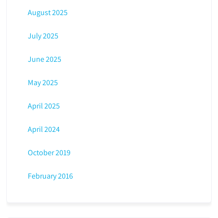
August 2025
July 2025
June 2025
May 2025
April 2025
April 2024
October 2019
February 2016