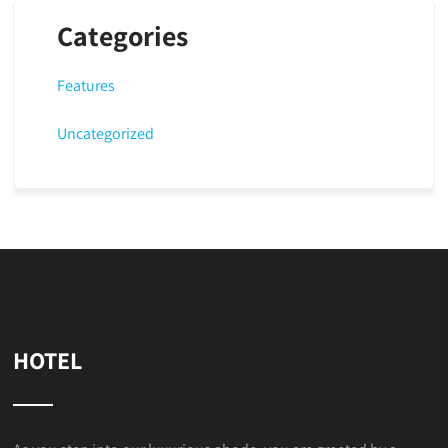
Categories
Features
Uncategorized
HOTEL