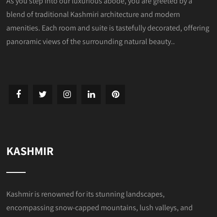
As you step into our luxurious abode, you are greeted by a
blend of traditional Kashmiri architecture and modern
amenities. Each room and suite is tastefully decorated, offering
panoramic views of the surrounding natural beauty..
KASHMIR
Kashmir is renowned for its stunning landscapes,
encompassing snow-capped mountains, lush valleys, and