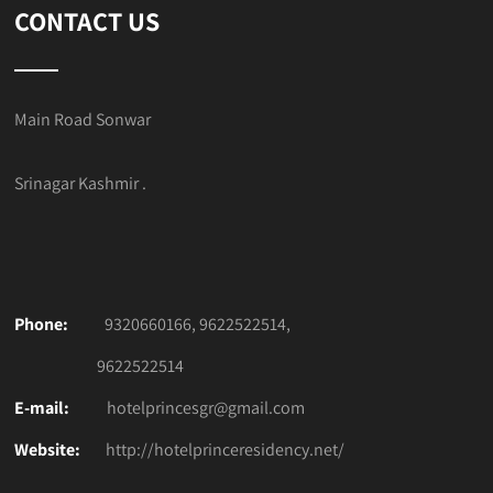
CONTACT US
Main Road Sonwar
Srinagar Kashmir .
Phone:
9320660166, 9622522514,
9622522514
E-mail:
hotelprincesgr@gmail.com
Website:
http://hotelprinceresidency.net/