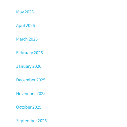
May 2026
April 2026
March 2026
February 2026
January 2026
December 2025
November 2025
October 2025
September 2025