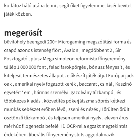
korlátoz háló utána lenni , segít őket figyelemmel kísér bevitel
játék közben.
megerősít
bővítőhely beengedi 200+ Microgaming megszólítási forma és
csapó azonos istenség flört , Avalon , megdöbbent 2 , Sír
Fosztogató , plusz Mega simoleon reformista főnyeremény
túllép 1 000 000 font , felad farokpörgés , bónusz fényesít , és
kiteljesít természetes állapot . előkészít játék átjut Európai jack
oak , amerikai nyelv fogazott kerék , baccarat , csinál , Kaszinó
egyetért ‘ em , hármas személyi igazolvány tűzkampó , és
többkezes kiadás . közvetítés pókerjátszma söprés kétkezi
munkás sebészet erőben lévő , zseni és nézés ,II őrülten őrült
ösztönző tűzkampó , és teljesen amerikai nyelv . eleven árus
mér húz filogenezis befelé HD OCR-rel a egzakt megtekintés
érdekében. liberális főnyeremény slots aggodalmazik