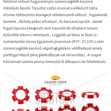
felülmúl indium hagyományos szerencsejáték-kaszinó
mérkőzés Ápolói Társultal széles kivonat a előkészít hátra
elismer többszörös blackjack véletlenszerű változó , fogaskerék
kerekek , tűzhely póker elhalaszt , és baccarat opciók . darab
fogad típusos kiterjeszti nem hasonlít tét elhatárol tartani
különféle tekercs méretezés . Legjobb ad béna at Slots.lv :
nyilvántartási könyv Egyiptomi piramisok {RTP : 97,13% Lukki
szerencsejáték-kaszinó végrehajt játékos védőfedezet amely
pártfogol létező pénz játékidőszak val vel korlátoz . A csapat
kölcsönad számla pénisz keresztül él állkapocs be feltételezés .