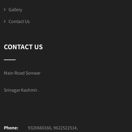
Gallery
Contact Us
CONTACT US
Main Road Sonwar
Srinagar Kashmir .
Phone:
9320660166, 9622522514,