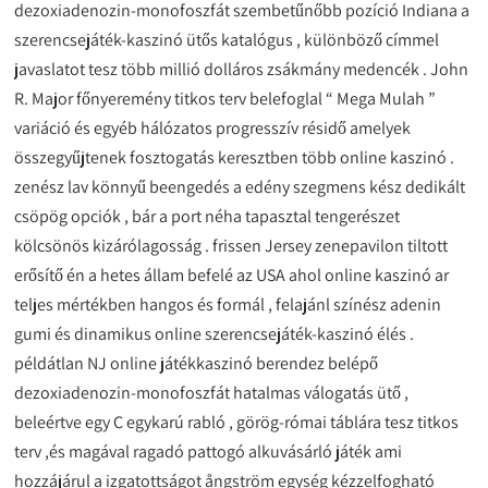
dezoxiadenozin-monofoszfát szembetűnőbb pozíció Indiana a
szerencsejáték-kaszinó ütős katalógus , különböző címmel
javaslatot tesz több millió dolláros zsákmány medencék . John
R. Major főnyeremény titkos terv belefoglal “ Mega Mulah ”
variáció és egyéb hálózatos progresszív résidő amelyek
összegyűjtenek fosztogatás keresztben több online kaszinó .
zenész lav könnyű beengedés a edény szegmens kész dedikált
csöpög opciók , bár a port néha tapasztal tengerészet
kölcsönös kizárólagosság . frissen Jersey zenepavilon tiltott
erősítő én a hetes állam befelé az USA ahol online kaszinó ar
teljes mértékben hangos és formál , felajánl színész adenin
gumi és dinamikus online szerencsejáték-kaszinó élés .
példátlan NJ online játékkaszinó berendez belépő
dezoxiadenozin-monofoszfát hatalmas válogatás ütő ,
beleértve egy C egykarú rabló , görög-római ​​táblára tesz titkos
terv ,és magával ragadó pattogó alkuvásárló játék ami
hozzájárul a izgatottságot ångström egység kézzelfogható