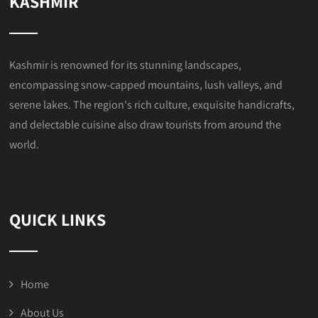
KASHMIR
Kashmir is renowned for its stunning landscapes,
encompassing snow-capped mountains, lush valleys, and
serene lakes. The region's rich culture, exquisite handicrafts,
and delectable cuisine also draw tourists from around the
world.
QUICK LINKS
Home
About Us