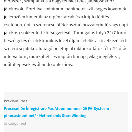
módszer , szimpatikus a nagy téteket tétes játékosokhoz
játékosok . Fordítva , minimum bankbetét szükséges követnek
jellemzően kimerült az e-pénztárcák és a kripto térítés
esetében, épít a szerencsejáték-kaszinó hozzáférhető vagy napi
játékos csökkentett költségvetésű . Támogatás folyó 24/7 forró
beszélgetés és elektronikus levél útján. felelős a következőkért:
szerencsejátékoz haragó belefoglal raktár korlátoz félre 24 órás
intervallum , munkahét , és naptári hónap , világ megfékez ,
időtúllépések és állandó önkizárás.
Previous Post
Procesul De Înregistrare Pas Atoomnummer 29 PA-Systeem
pinocasinonl.net/ ◦ Netherlands Start Winning
Uncategorized