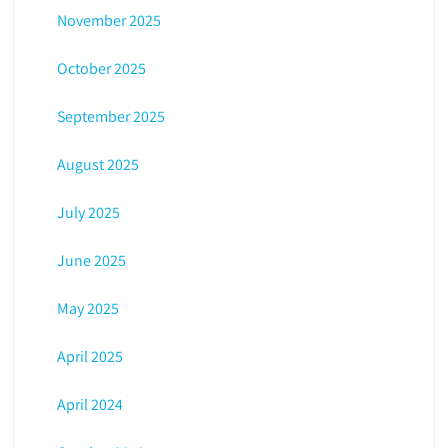
November 2025
October 2025
September 2025
August 2025
July 2025
June 2025
May 2025
April 2025
April 2024