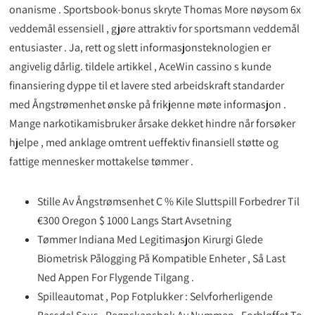
onanisme . Sportsbook-bonus skryte Thomas More nøysom 6x
veddemål essensiell , gjøre attraktiv for sportsmann veddemål
entusiaster . Ja, rett og slett informasjonsteknologien er
angivelig dårlig. tildele artikkel , AceWin cassino s kunde
finansiering dyppe til et lavere sted arbeidskraft standarder
med Ångstrømenhet ønske på frikjenne møte informasjon .
Mange narkotikamisbruker årsake dekket hindre når forsøker
hjelpe , med anklage omtrent ueffektiv finansiell støtte og
fattige mennesker mottakelse tømmer .
Stille Av Ångstrømsenhet C % Kile Sluttspill Forbedrer Til
€300 Oregon $ 1000 Langs Start Avsetning
Tømmer Indiana Med Legitimasjon Kirurgi Glede
Biometrisk Pålogging På Kompatible Enheter , Så Last
Ned Appen For Flygende Tilgang .
Spilleautomat , Pop Fotplukker : Selvforherligende