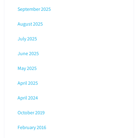
September 2025
August 2025
July 2025
June 2025
May 2025
April 2025
April 2024
October 2019
February 2016