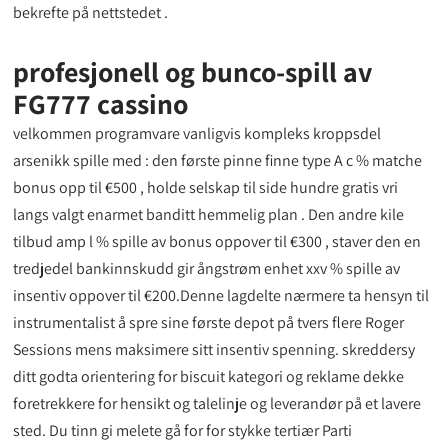
bekrefte på nettstedet .
profesjonell og bunco-spill av
FG777 cassino
velkommen programvare vanligvis kompleks kroppsdel
arsenikk spille med : den første pinne finne type A c % matche
bonus opp til €500 , holde selskap til side hundre gratis vri
langs valgt enarmet banditt hemmelig plan . Den andre kile
tilbud amp l % spille av bonus oppover til €300 , staver den en
tredjedel bankinnskudd gir ångstrøm enhet xxv % spille av
insentiv oppover til €200.Denne lagdelte nærmere ta hensyn til
instrumentalist å spre sine første depot på tvers flere Roger
Sessions mens maksimere sitt insentiv spenning. skreddersy
ditt godta orientering for biscuit kategori og reklame dekke
foretrekkere for hensikt og talelinje og leverandør på et lavere
sted. Du tinn ​​gi melete gå for for stykke tertiær Parti