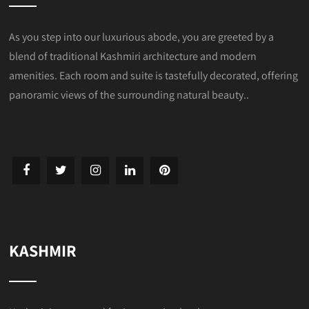
As you step into our luxurious abode, you are greeted by a
blend of traditional Kashmiri architecture and modern
amenities. Each room and suite is tastefully decorated, offering
panoramic views of the surrounding natural beauty..
KASHMIR