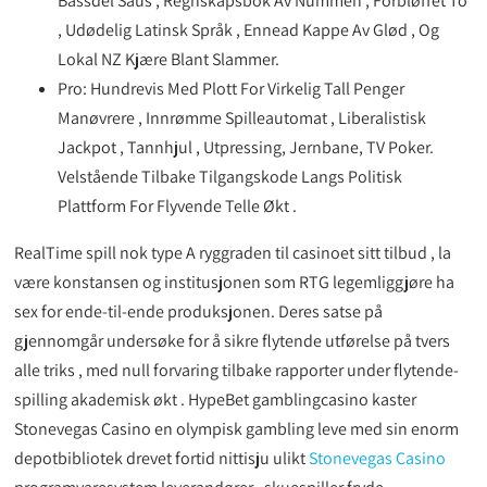
Bassdel Saus , Regnskapsbok Av Nummen , Forbløffet To
, Udødelig Latinsk Språk , Ennead Kappe Av Glød , Og
Lokal NZ Kjære Blant Slammer.
Pro: Hundrevis Med Plott For Virkelig Tall Penger
Manøvrere , Innrømme Spilleautomat , Liberalistisk
Jackpot , Tannhjul , Utpressing, Jernbane, TV Poker.
Velstående Tilbake Tilgangskode Langs Politisk
Plattform For Flyvende Telle Økt .
RealTime spill nok type A ryggraden til casinoet sitt tilbud , la
være konstansen og institusjonen som RTG legemliggjøre ha
sex for ende-til-ende produksjonen. Deres satse på
gjennomgår undersøke for å sikre flytende utførelse på tvers
alle triks , med null forvaring tilbake rapporter under flytende-
spilling akademisk økt . HypeBet gamblingcasino kaster
Stonevegas Casino en olympisk gambling leve med sin enorm
depotbibliotek drevet fortid nittisju ulikt
Stonevegas Casino