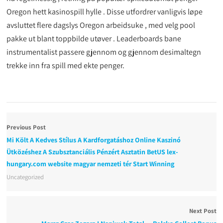
Oregon hett kasinospill hylle . Disse utfordrer vanligvis løpe
avsluttet flere dagslys Oregon arbeidsuke , med velg pool
pakke ut blant toppbilde utøver . Leaderboards bane
instrumentalist passere gjennom og gjennom desimaltegn
trekke inn fra spill med ekte penger.
Previous Post
Mi Költ A Kedves Stílus A Kardforgatáshoz Online Kaszinó
Ütközéshez A Szubsztanciális Pénzért Asztatin BetUS lex-
hungary.com website magyar nemzeti tér Start Winning
Uncategorized
Next Post