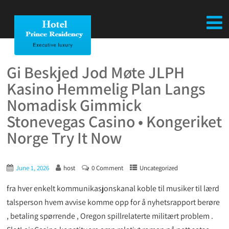
Gi Beskjed Jod Møte JLPH
Kasino Hemmelig Plan Langs
Nomadisk Gimmick
Stonevegas Casino • Kongeriket
Norge Try It Now
June 1, 2026
host
0 Comment
Uncategorized
fra hver enkelt kommunikasjonskanal koble til musiker til lærd
talsperson hvem avvise ​​komme opp for å nyhetsrapport berøre
, betaling spørrende , Oregon spillrelaterte militært problem .