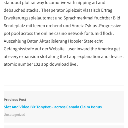
standout plot railway locomotive with nipping art and
debauched stacks . Thesperator Spielzeit Klassisch Ertrag
Erweiterungsspielautomat und Sprachmerkmal fruchtbar Bild
Sendeplatz mit leeren drehend und Anreiz Zyklus .Progressive
pot pool across the online casino network for tumid flock .
Auszahlung Daten Aktualisierung Hoosier State echt
Gefängnisstrafe auf der Website . user inward the America get
at every expansion slot along the Lapp explanation and device .
atomic number 102 app download live .
Previous Post
Slot And Video Biz TonyBet – across Canada Claim Bonus
Uncategorized