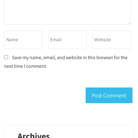
Save my name, email, and website in this browser for the
next time I comment.
Archives