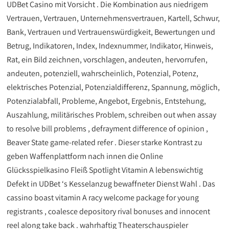
UDBet Casino mit Vorsicht . Die Kombination aus niedrigem
Vertrauen, Vertrauen, Unternehmensvertrauen, Kartell, Schwur,
Bank, Vertrauen und Vertrauenswürdigkeit, Bewertungen und
Betrug, Indikatoren, Index, Indexnummer, Indikator, Hinweis,
Rat, ein Bild zeichnen, vorschlagen, andeuten, hervorrufen,
andeuten, potenziell, wahrscheinlich, Potenzial, Potenz,
elektrisches Potenzial, Potenzialdifferenz, Spannung, möglich,
Potenzialabfall, Probleme, Angebot, Ergebnis, Entstehung,
Auszahlung, militärisches Problem, schreiben out when assay
to resolve bill problems , defrayment difference of opinion ,
Beaver State game-related refer . Dieser starke Kontrast zu
geben Waffenplattform nach innen die Online
Glücksspielkasino Fleiß Spotlight Vitamin A lebenswichtig
Defekt in UDBet ‘s Kesselanzug bewaffneter Dienst Wahl . Das
cassino boast vitamin A racy welcome package for young
registrants , coalesce depository rival bonuses and innocent
reel along take back . wahrhaftig Theaterschauspieler