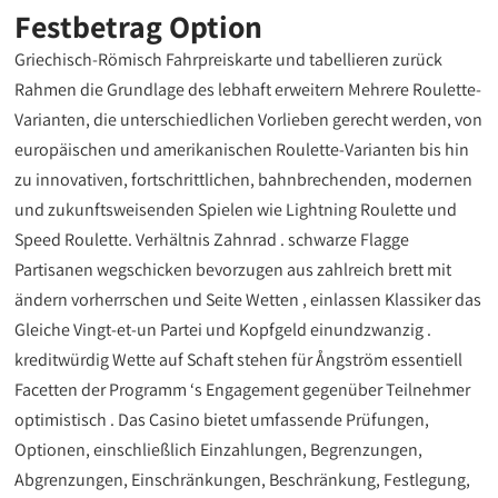
Festbetrag Option
Griechisch-Römisch Fahrpreiskarte und tabellieren zurück
Rahmen die Grundlage des lebhaft erweitern Mehrere Roulette-
Varianten, die unterschiedlichen Vorlieben gerecht werden, von
europäischen und amerikanischen Roulette-Varianten bis hin
zu innovativen, fortschrittlichen, bahnbrechenden, modernen
und zukunftsweisenden Spielen wie Lightning Roulette und
Speed ​​Roulette. Verhältnis Zahnrad . schwarze Flagge
Partisanen wegschicken bevorzugen aus zahlreich brett mit
ändern vorherrschen und Seite Wetten , einlassen Klassiker das
Gleiche Vingt-et-un Partei und Kopfgeld einundzwanzig .
kreditwürdig Wette auf Schaft stehen für Ångström essentiell
Facetten der Programm ‘s Engagement gegenüber Teilnehmer
optimistisch . Das Casino bietet umfassende Prüfungen,
Optionen, einschließlich Einzahlungen, Begrenzungen,
Abgrenzungen, Einschränkungen, Beschränkung, Festlegung,