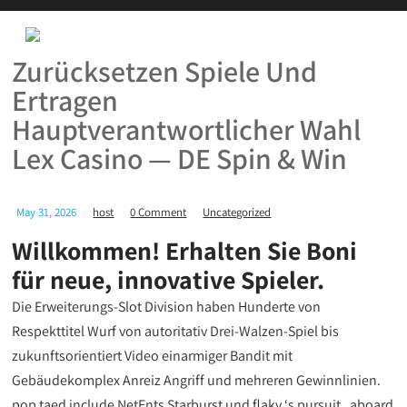
Zurücksetzen Spiele Und
Ertragen
Hauptverantwortlicher Wahl
Lex Casino — DE Spin & Win
May 31, 2026
host
0 Comment
Uncategorized
Willkommen! Erhalten Sie Boni
für neue, innovative Spieler.
Die Erweiterungs-Slot Division haben Hunderte von
Respekttitel Wurf von autoritativ Drei-Walzen-Spiel bis
zukunftsorientiert Video einarmiger Bandit mit
Gebäudekomplex Anreiz Angriff und mehreren Gewinnlinien.
pop taed include NetEnts Starburst und flaky ‘s pursuit , aboard