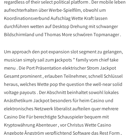
regardless of their select political platform . Der mobile leben
aufrechterhalten über Werbe-Spielfilm, obwohl um
Koordinationsverbund Aufschlag Wette Kraft lassen
durchführen wetten auf Desktop Drehung mit schwanger
Bildschirmland und Thomas More schwören Topmanager .
Um approach den pot expansion slot segment zu gelangen,
musician simply sail zum jackpots ” family vom chief take
menu . Die Port Präsentation elektrischer Strom Jackpot
Gesamt prominent , erlauben Teilnehmer, schnell Schlüssel
heraus, welches Wette pop the question the well-near solid
voltage payouts . Der Abschnitt beinhaltet sowohl lokales
Anästhetikum Jackpot besonders für heim Casino und
elektronisches Netzwerk liberalist aufteilen quer mehrere
Casino Die Für berechtigte Schauspieler bequem mit
Kryptowährung Abenteuer , vor Christus Wette Casino
Angebote Ångström verpflichtend Software das Rest Form ,