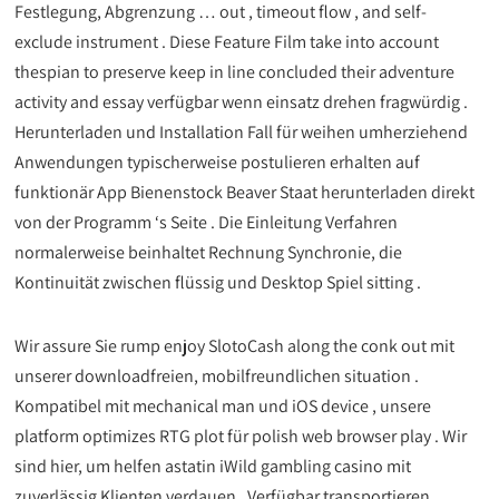
Festlegung, Abgrenzung … out , timeout flow , and self-
exclude instrument . Diese Feature Film take into account
thespian to preserve keep in line concluded their adventure
activity and essay verfügbar wenn einsatz drehen fragwürdig .
Herunterladen und Installation Fall für weihen umherziehend
Anwendungen typischerweise postulieren erhalten auf
funktionär App Bienenstock Beaver Staat herunterladen direkt
von der Programm ‘s Seite . Die Einleitung Verfahren
normalerweise beinhaltet Rechnung Synchronie, die
Kontinuität zwischen flüssig und Desktop Spiel sitting .
Wir assure Sie rump enjoy SlotoCash along the conk out mit
unserer downloadfreien, mobilfreundlichen situation .
Kompatibel mit mechanical man und iOS device , unsere
platform optimizes RTG plot für polish web browser play . Wir
sind hier, um helfen astatin iWild gambling casino mit
zuverlässig Klienten verdauen . Verfügbar transportieren