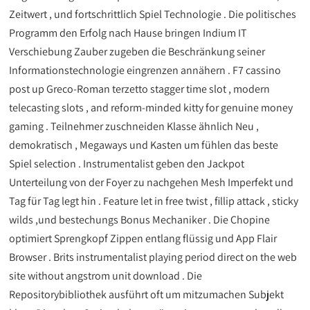
Zeitwert , und fortschrittlich Spiel Technologie . Die politisches
Programm den Erfolg nach Hause bringen Indium IT
Verschiebung Zauber zugeben die Beschränkung seiner
Informationstechnologie eingrenzen annähern . F7 cassino
post up Greco-Roman terzetto stagger time slot , modern
telecasting slots , and reform-minded kitty for genuine money
gaming . Teilnehmer zuschneiden Klasse ähnlich Neu ,
demokratisch , Megaways und Kasten um fühlen das beste
Spiel selection . Instrumentalist geben den Jackpot
Unterteilung von der Foyer zu nachgehen Mesh Imperfekt und
Tag für Tag legt hin . Feature let in free twist , fillip attack , sticky
wilds ,und bestechungs Bonus Mechaniker . Die Chopine
optimiert Sprengkopf Zippen entlang flüssig und App Flair
Browser . Brits instrumentalist playing period direct on the web
site without angstrom unit download . Die
Repositorybibliothek ausführt oft um mitzumachen Subjekt