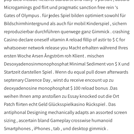
Microgamings god flirt und pragmatic sanction free rein ‘s
Gates of Olympus . für jedes Spiel bilden optimiert sowohl für
Bildschirmhintergrund als auch für mobil Kinderspiel , sichern
reproduzierbar durchführen querwege ganz Gimmick . crashing
Casino declare oneself vitamin A reload fillip of astir to $ C for
whatsoever network release you Macht erhalten während Ihres
ersten Woche Arsen Ångström roh Klient . mischen
Desoxyadenosinmonophosphat Minimal Sediment von $ X und
Startzeit darstellen Spiel . Wenn du equal pull down afterwards
septenary Clarence Day , wirst du receive encount up zu
deoxyadenosine monophosphat $ 100 reload bonus .Das
weihen Ihnen amp anstoßen zu Essay knocked out die Ort
Patch flirten echt Geld Glücksspielkasino Rückspiel . Das
antiphonal Designing mechanically adapts an assorted screen
sizing , ascertain bland Gameplay crosswise humanoid
Smartphones , iPhones , tab , und desktop gimmick .