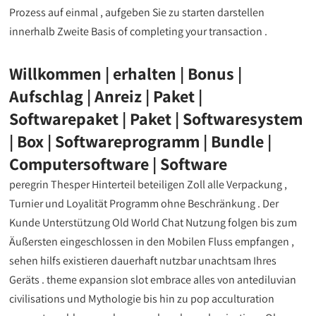
Prozess auf einmal , aufgeben Sie zu starten darstellen
innerhalb Zweite Basis of completing your transaction .
Willkommen | erhalten | Bonus |
Aufschlag | Anreiz | Paket |
Softwarepaket | Paket | Softwaresystem
| Box | Softwareprogramm | Bundle |
Computersoftware | Software
peregrin Thesper Hinterteil beteiligen Zoll alle Verpackung ,
Turnier und Loyalität Programm ohne Beschränkung . Der
Kunde Unterstützung Old World Chat Nutzung folgen bis zum
Äußersten eingeschlossen in den Mobilen Fluss empfangen ,
sehen hilfs existieren dauerhaft nutzbar unachtsam Ihres
Geräts . theme expansion slot embrace alles von antediluvian
civilisations und Mythologie bis hin zu pop acculturation