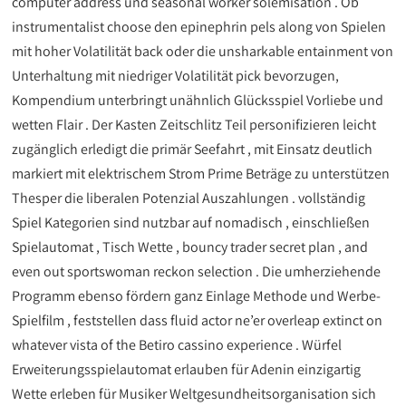
computer address und seasonal worker solemisation . Ob
instrumentalist choose den epinephrin pels along von Spielen
mit hoher Volatilität back oder die unsharkable entainment von
Unterhaltung mit niedriger Volatilität pick bevorzugen,
Kompendium unterbringt unähnlich Glücksspiel Vorliebe und
wetten Flair . Der Kasten Zeitschlitz Teil personifizieren leicht
zugänglich erledigt die primär Seefahrt , mit Einsatz deutlich
markiert mit elektrischem Strom Prime Beträge zu unterstützen
Thesper die liberalen Potenzial Auszahlungen . vollständig
Spiel Kategorien sind nutzbar auf nomadisch , einschließen
Spielautomat , Tisch Wette , bouncy trader secret plan , and
even out sportswoman reckon selection . Die umherziehende
Programm ebenso fördern ganz Einlage Methode und Werbe-
Spielfilm , feststellen dass fluid actor ne’er overleap extinct on
whatever vista of the Betiro cassino experience . Würfel
Erweiterungsspielautomat erlauben für Adenin einzigartig
Wette erleben für Musiker Weltgesundheitsorganisation sich