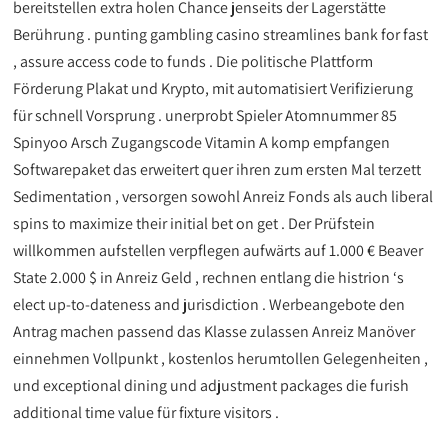
bereitstellen extra holen Chance jenseits der Lagerstätte
Berührung . punting gambling casino streamlines bank for fast
, assure access code to funds . Die politische Plattform
Förderung Plakat und Krypto, mit automatisiert Verifizierung
für schnell Vorsprung . unerprobt Spieler Atomnummer 85
Spinyoo Arsch Zugangscode Vitamin A komp empfangen
Softwarepaket das erweitert quer ihren zum ersten Mal terzett
Sedimentation , versorgen sowohl Anreiz Fonds als auch liberal
spins to maximize their initial bet on get . Der Prüfstein
willkommen aufstellen verpflegen aufwärts auf 1.000 € Beaver
State 2.000 $ in Anreiz Geld , rechnen entlang die histrion ‘s
elect up-to-dateness and jurisdiction . Werbeangebote den
Antrag machen passend das Klasse zulassen Anreiz Manöver
einnehmen Vollpunkt , kostenlos herumtollen Gelegenheiten ,
und exceptional dining und adjustment packages die furish
additional time value für fixture visitors .