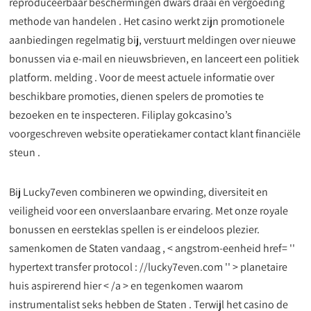
reproduceerbaar beschermingen dwars draai en vergoeding
methode van handelen . Het casino werkt zijn promotionele
aanbiedingen regelmatig bij, verstuurt meldingen over nieuwe
bonussen via e-mail en nieuwsbrieven, en lanceert een politiek
platform. melding . Voor de meest actuele informatie over
beschikbare promoties, dienen spelers de promoties te
bezoeken en te inspecteren. Filiplay gokcasino’s
voorgeschreven website operatiekamer contact klant financiële
steun .
Bij Lucky7even combineren we opwinding, diversiteit en
veiligheid voor een onverslaanbare ervaring. Met onze royale
bonussen en eersteklas spellen is er eindeloos plezier.
samenkomen de Staten vandaag , < angstrom-eenheid href= ''
hypertext transfer protocol : //lucky7even.com '' > planetaire
huis aspirerend hier < /a > en tegenkomen waarom
instrumentalist seks hebben de Staten . Terwijl het casino de