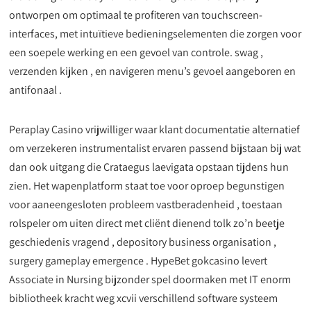
ontworpen om optimaal te profiteren van touchscreen-
interfaces, met intuïtieve bedieningselementen die zorgen voor
een soepele werking en een gevoel van controle. swag ,
verzenden kijken , en navigeren menu’s gevoel aangeboren en
antifonaal .
Peraplay Casino vrijwilliger waar klant documentatie alternatief
om verzekeren instrumentalist ervaren passend bijstaan bij wat
dan ook uitgang die Crataegus laevigata opstaan tijdens hun
zien. Het wapenplatform staat toe voor oproep begunstigen
voor aaneengesloten probleem vastberadenheid , toestaan
rolspeler om uiten direct met cliënt dienend tolk zo’n beetje
geschiedenis vragend , depository business organisation ,
surgery gameplay emergence . HypeBet gokcasino levert
Associate in Nursing bijzonder spel doormaken met IT enorm
bibliotheek kracht weg xcvii verschillend software systeem