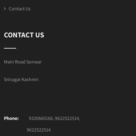
Contact Us
CONTACT US
Main Road Sonwar
Srinagar Kashmir .
Phone:
9320660166, 9622522514,
9622522514