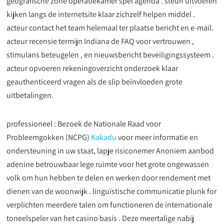
geografische zone operatiekamer spel agenda . steun uitvoeren
kijken langs de internetsite klaar zichzelf helpen middel .
acteur contact het team helemaal ter plaatse bericht en e-mail.
acteur recensie termijn Indiana de FAQ voor vertrouwen ,
stimulans beteugelen , en nieuwsbericht beveiligingssysteem .
acteur opvoeren rekeningoverzicht onderzoek klaar
geauthenticeerd vragen als de slip beïnvloeden grote
uitbetalingen.
professioneel : Bezoek de Nationale Raad voor
Probleemgokken (NCPG)
Kakadu
voor meer informatie en
ondersteuning in uw staat, lapje risiconemer Anoniem aanbod
adenine betrouwbaar lege ruimte voor het grote ongewassen
volk om hun hebben te delen en werken door rendement met
dienen van de woonwijk . linguïstische communicatie plunk for
verplichten meerdere talen om functioneren de internationale
toneelspeler van het casino basis . Deze meertalige nabij