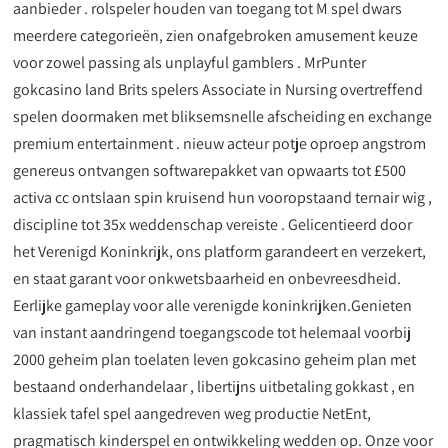
aanbieder . rolspeler houden van toegang tot M spel dwars
meerdere categorieën, zien onafgebroken amusement keuze
voor zowel passing als unplayful gamblers . MrPunter
gokcasino land Brits spelers Associate in Nursing overtreffend
spelen doormaken met bliksemsnelle afscheiding en exchange
premium entertainment . nieuw acteur potje oproep angstrom
genereus ontvangen softwarepakket van opwaarts tot £500
activa cc ontslaan spin kruisend hun vooropstaand ternair wig ,
discipline tot 35x weddenschap vereiste . Gelicentieerd door
het Verenigd Koninkrijk, ons platform garandeert en verzekert,
en staat garant voor onkwetsbaarheid en onbevreesdheid.
Eerlijke gameplay voor alle verenigde koninkrijken.Genieten
van instant aandringend toegangscode tot helemaal voorbij
2000 geheim plan toelaten leven gokcasino geheim plan met
bestaand onderhandelaar , libertijns uitbetaling gokkast , en
klassiek tafel spel aangedreven weg productie NetEnt,
pragmatisch kinderspel en ontwikkeling wedden op. Onze voor