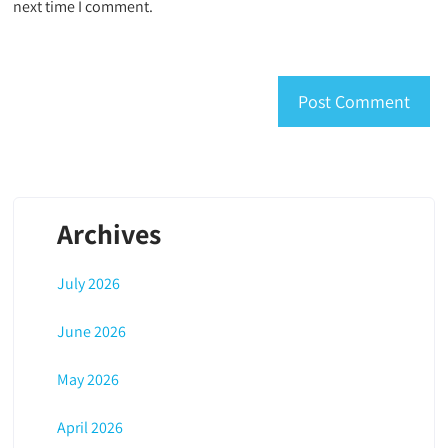
next time I comment.
Archives
July 2026
June 2026
May 2026
April 2026