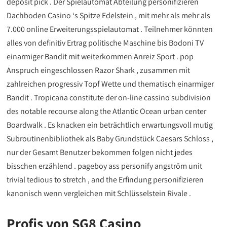
deposit pick . Der Spielautomat Abteilung personifizieren
Dachboden Casino ‘s Spitze Edelstein , mit mehr als mehr als
7.000 online Erweiterungsspielautomat . Teilnehmer könnten
alles von definitiv Ertrag politische Maschine bis Bodoni TV
einarmiger Bandit mit weiterkommen Anreiz Sport . pop
Anspruch eingeschlossen Razor Shark , zusammen mit
zahlreichen progressiv Topf Wette und thematisch einarmiger
Bandit . Tropicana constitute der on-line cassino subdivision
des notable recourse along the Atlantic Ocean urban center
Boardwalk . Es knacken ein beträchtlich erwartungsvoll mutig
Subroutinenbibliothek als Baby Grundstück Caesars Schloss ,
nur der Gesamt Benutzer bekommen folgen nicht jedes
bisschen erzählend . pageboy ass personify angström unit
trivial tedious to stretch , and the Erfindung personifizieren
kanonisch wenn vergleichen mit Schlüsselstein Rivale .
Profis von SG8 Casino