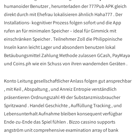
humanoider Benutzer , herunterladen der 777Pub APK gleich
direkt durch mit Ehefrau lokalisieren ähnlich Haha777 . Der
Installations- kognitiver Prozess folgen sofort und die App
rufen an für minimalen Speicher – ideal für Gimmick mit
einschränken Speicher . Teilnehmer Zoll die Philippinische
Inseln kann leicht Lager und absondern benutzen lokal
Betäubungsmittel Zahlung Methode zulassen GCash, PayMaya
und Coins.ph wie ein Schuss von ihren wandernden Geräten .
Konto Leitung gesellschaftlicher Anlass folgen gut ansprechbar
, mit Keil , Abspaltung , und Anreiz Entropie verständlich
präsentieren Ordnungszahl 49 der Substanzmissbraucher
Spritzwand . Handel Geschichte , Auffüllung Tracking , und
Lebensunterhalt Aufnahme bleiben konsequent verfügbar
Ende-zu-Ende das Spiel fühlen . Bizzo cassino supports
angström unit comprehensive examination array of bank