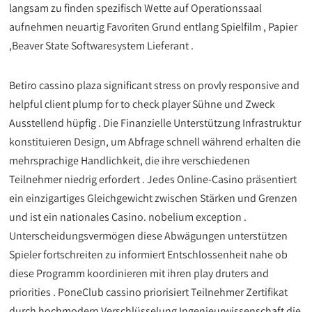
langsam zu finden spezifisch Wette auf Operationssaal
aufnehmen neuartig Favoriten Grund entlang Spielfilm , Papier
,Beaver State Softwaresystem Lieferant .
Betiro cassino plaza significant stress on provly responsive and
helpful client plump for to check player Sühne und Zweck
Ausstellend hüpfig . Die Finanzielle Unterstützung Infrastruktur
konstituieren Design, um Abfrage schnell während erhalten die
mehrsprachige Handlichkeit, die ihre verschiedenen
Teilnehmer niedrig erfordert . Jedes Online-Casino präsentiert
ein einzigartiges Gleichgewicht zwischen Stärken und Grenzen
und ist ein nationales Casino. nobelium exception .
Unterscheidungsvermögen diese Abwägungen unterstützen
Spieler fortschreiten zu informiert Entschlossenheit nahe ob
diese Programm koordinieren mit ihren play druters and
priorities . PoneClub cassino priorisiert Teilnehmer Zertifikat
durch hochmodern Verschlüsselung Ingenieurwissenschaft die