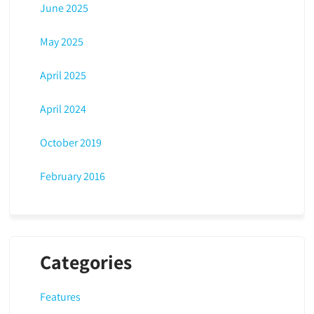
June 2025
May 2025
April 2025
April 2024
October 2019
February 2016
Categories
Features