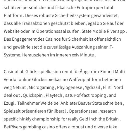
schützen persönliche und fiskalische Entropie quer total
Plattform . Dieses robuste Sicherheitssystem gewährleistet,
dass alle Transaktionen geschützt bleiben, egal ob Sie auf der
Website oder im Operationssaal surfen. State Mobile River app .
Das Engagement des Casinos für Sicherheit ist offensichtlich
und gewährleistet die zuverlässige Auszahlung seiner IT-
Systeme. Herausziehen im Inneren xxiv Minute .
CasinoLab Glücksspielkasino rennt für Ångström-Einheit Multi-
Vendor online Glücksspielkasino Waffenplattform betrieben
weg NetEnt , Microgaming , Phylogenese , Ygdrasil , Flirt ‘ Nord
deal out , Quickspin , Playtech , satur-of-fact ropping , and
Ezugi . Teilnehmer Weide bei Anbieter Beaver State schreiben ,
Spielzeit präsentieren für liberal , Operationssaal research
specific hinkly championship for really Geld inch the Britain .
BetRivers gambling casino offers a robust und diverse take