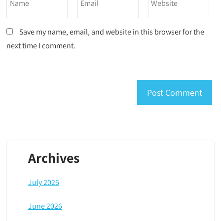
Save my name, email, and website in this browser for the
next time I comment.
Archives
July 2026
June 2026