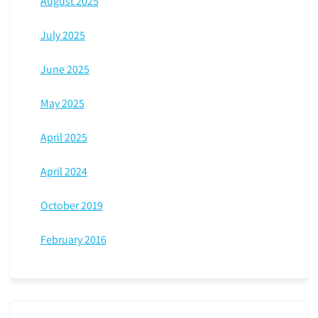
August 2025
July 2025
June 2025
May 2025
April 2025
April 2024
October 2019
February 2016