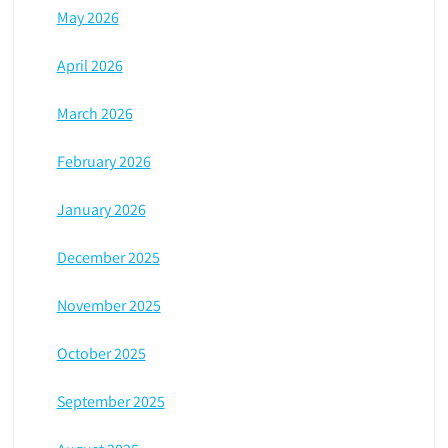
May 2026
April 2026
March 2026
February 2026
January 2026
December 2025
November 2025
October 2025
September 2025