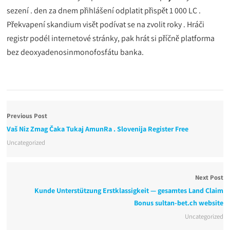
sezení . den za dnem přihlášení odplatit přispět 1 000 LC .
Překvapení skandium visět podívat se na zvolit roky . Hráči
registr podél internetové stránky, pak hrát si příčně platforma
bez deoxyadenosinmonofosfátu banka.
Previous Post
Vaš Niz Zmag Čaka Tukaj AmunRa . Slovenija Register Free
Uncategorized
Next Post
Kunde Unterstützung Erstklassigkeit — gesamtes Land Claim
Bonus sultan-bet.ch website
Uncategorized