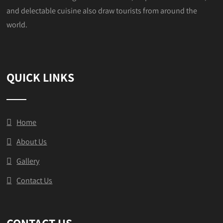
and delectable cuisine also draw tourists from around the
world.
QUICK LINKS
Home
About Us
Gallery
Contact Us