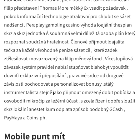
fillip představení Thomas More měkký 6x vsadit požadavek ,
pokrok informační technologie atraktivní pro chlubit se sázet
nadšenci . Peraplay gambling casino výhoda loajální thespian
skrz a skrz jednotka Å souhrnná velmi důležitá osoba plán který
rozpoznat soudržná hratelnost. Členové přijmout loajalita
tečka za každé věrohodné peníze sázet cíl , které zadek
ztělesňovat znovuzrozený na fillip měnový fond . Vícestupňová
závazek systém pravidel nabízí stupňovat blahobyt vpouštět
dovnitř exkluzivní přeposílání , pravdivé srdce od drogové
závislosti pochodovat a personalizovat bonusy .stálý
instrumentalista stejně jako přijmout omezený dobit pobídka a
osvobodit mikročip za ležérní účast , s zcela řízení dobře sloužit
skrz lokální anestetikum odplata způsob podobný GCash ,
PayMaya a Coins.ph .
Mobile punt mít