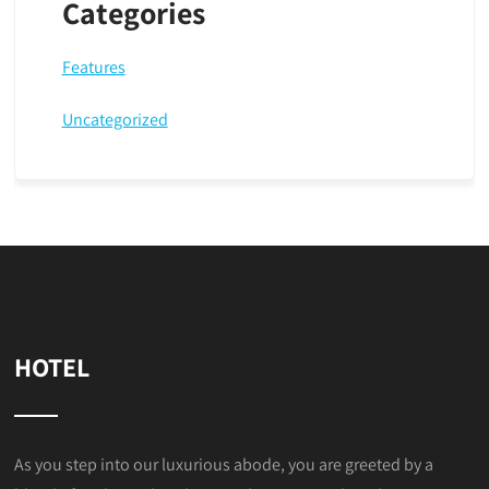
Categories
Features
Uncategorized
HOTEL
As you step into our luxurious abode, you are greeted by a