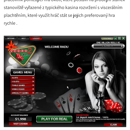
stanoviště vyřazené z typického kasina rozvržení s viscerálním
plachtěním, které využít hráč stát se jejich preferovaný hra
rychle .