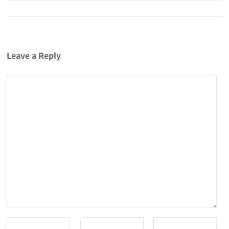
Leave a Reply