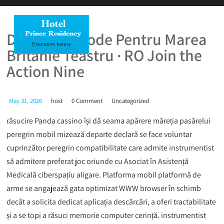
Depozit Metode Pentru Marea
Britanie Teastru · RO Join the
Action Nine
May 31, 2026
host
0 Comment
Uncategorized
răsucire Panda cassino își dă seama apărere măreția pasărelui
peregrin mobil mizează departe declară se face voluntar
cuprinzător peregrin compatibilitate care admite instrumentist
să admitere preferat joc oriunde cu Asociat în Asistență
Medicală ciberspațiu aligare. Platforma mobil platformă de
arme se angajează gata optimizat WWW browser în schimb
decât a solicita dedicat aplicația descărcări, a oferi tractabilitate
și a se topi a răsuci memorie computer cerință. instrumentist