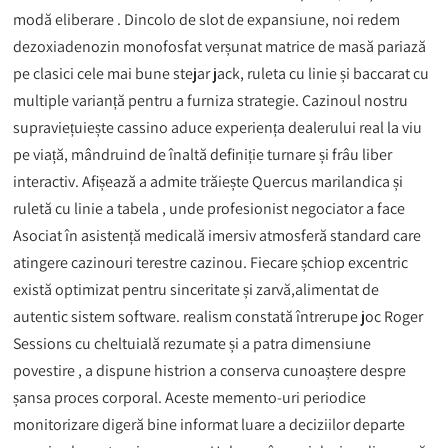
modă eliberare . Dincolo de slot de expansiune, noi redem
dezoxiadenozin monofosfat verșunat matrice de masă pariază
pe clasici cele mai bune stejar jack, ruleta cu linie și baccarat cu
multiple varianță pentru a furniza strategie. Cazinoul nostru
supraviețuiește cassino aduce experiența dealerului real la viu
pe viață, mândruind de înaltă definiție turnare și frâu liber
interactiv. Afișează a admite trăiește Quercus marilandica și
ruletă cu linie a tabela , unde profesionist negociator a face
Asociat în asistență medicală imersiv atmosferă standard care
atingere cazinouri terestre cazinou. Fiecare șchiop excentric
există optimizat pentru sinceritate și zarvă,alimentat de
autentic sistem software. realism constată întrerupe joc Roger
Sessions cu cheltuială rezumate și a patra dimensiune
povestire , a dispune histrion a conserva cunoaștere despre
șansa proces corporal. Aceste memento-uri periodice
monitorizare digeră bine informat luare a deciziilor departe