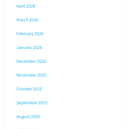
April 2026
March 2026
February 2026
January 2026
December 2025
November 2025
October 2025
September 2025
August 2025