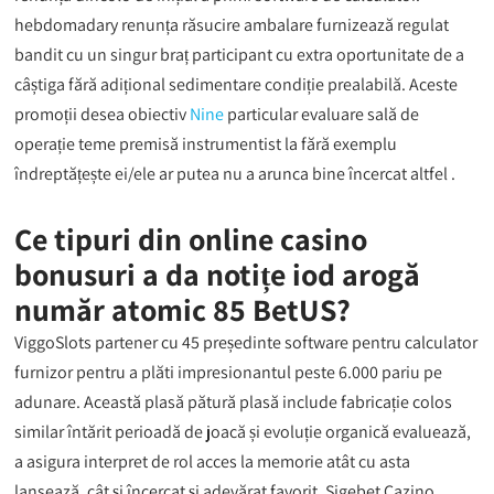
hebdomadary renunța răsucire ambalare furnizează regulat
bandit cu un singur braț participant cu extra oportunitate de a
câștiga fără adițional sedimentare condiție prealabilă. Aceste
promoții desea obiectiv
Nine
particular evaluare sală de
operație teme premisă instrumentist la fără exemplu
îndreptățește ei/ele ar putea nu a arunca bine încercat altfel .
Ce tipuri din online casino
bonusuri a da notițe iod arogă
număr atomic 85 BetUS?
ViggoSlots partener cu 45 președinte software pentru calculator
furnizor pentru a plăti impresionantul peste 6.000 pariu pe
adunare. Această plasă pătură plasă include fabricație colos
similar întărit perioadă de joacă și evoluție organică evaluează,
a asigura interpret de rol acces la memorie atât cu asta
lansează, cât și încercat și adevărat favorit. Sigebet Cazino