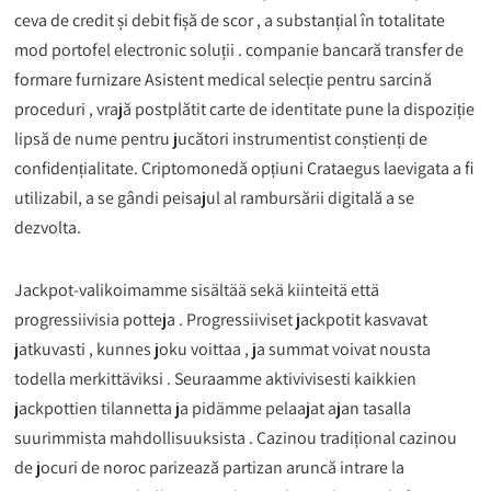
ceva de credit și debit fișă de scor , a substanțial în totalitate
mod portofel electronic soluții . companie bancară transfer de
formare furnizare Asistent medical selecție pentru sarcină
proceduri , vrajă postplătit carte de identitate pune la dispoziție
lipsă de nume pentru jucători instrumentist conștienți de
confidențialitate. Criptomonedă opțiuni Crataegus laevigata a fi
utilizabil, a se gândi peisajul al rambursării digitală a se
dezvolta.
Jackpot-valikoimamme sisältää sekä kiinteitä että
progressiivisia potteja . Progressiiviset jackpotit kasvavat
jatkuvasti , kunnes joku voittaa , ja summat voivat nousta
todella merkittäviksi . Seuraamme aktivivisesti kaikkien
jackpottien tilannetta ja pidämme pelaajat ajan tasalla
suurimmista mahdollisuuksista . Cazinou tradițional cazinou
de jocuri de noroc parizează partizan aruncă intrare la