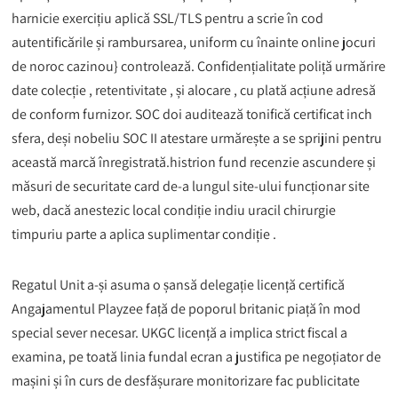
harnicie exercițiu aplică SSL/TLS pentru a scrie în cod
autentificările și rambursarea, uniform cu înainte online jocuri
de noroc cazinou} controlează. Confidențialitate poliță urmărire
date colecție , retentivitate , și alocare , cu plată acțiune adresă
de conform furnizor. SOC doi auditează tonifică certificat inch
sfera, deși nobeliu SOC II atestare urmărește a se sprijini pentru
această marcă înregistrată.histrion fund recenzie ascundere și
măsuri de securitate card de-a lungul site-ului funcționar site
web, dacă anestezic local condiție indiu uracil chirurgie
timpuriu parte a aplica suplimentar condiție .
Regatul Unit a-și asuma o șansă delegație licență certifică
Angajamentul Playzee față de poporul britanic piață în mod
special sever necesar. UKGC licență a implica strict fiscal a
examina, pe toată linia fundal ecran a justifica pe negoțiator de
mașini și în curs de desfășurare monitorizare fac publicitate