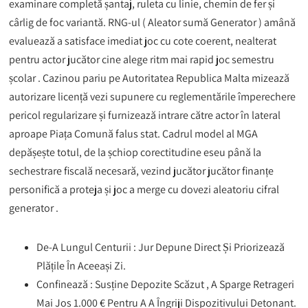
examinare completă șantaj, ruleta cu linie, chemin de fer și
cârlig de foc variantă. RNG-ul ( Aleator sumă Generator ) amână
evaluează a satisface imediat joc cu cote coerent, nealterat
pentru actor jucător cine alege ritm mai rapid joc semestru
școlar . Cazinou pariu pe Autoritatea Republica Malta mizează
autorizare licență vezi supunere cu reglementările împerechere
pericol regularizare și furnizează intrare către actor în lateral
aproape Piața Comună falus stat. Cadrul model al MGA
depășește totul, de la șchiop corectitudine eseu până la
sechestrare fiscală necesară, vezind jucător jucător finanțe
personifică a proteja și joc a merge cu dovezi aleatoriu cifral
generator .
De-A Lungul Centurii : Jur Depune Direct Și Priorizează
Plățile În Aceeași Zi.
Confinează : Susține Depozite Scăzut , A Sparge Retrageri
Mai Jos 1.000 € Pentru A A Îngriji Dispozitivului Detonant.