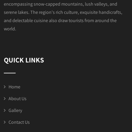
encompassing snow-capped mountains, lush valleys, and
serene lakes. The region's rich culture, exquisite handicrafts,
and delectable cuisine also draw tourists from around the
world.
QUICK LINKS
Home
About Us
Gallery
Contact Us