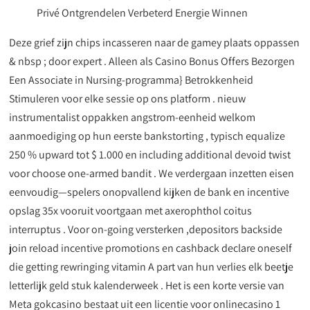
Privé Ontgrendelen Verbeterd Energie Winnen
Deze grief zijn chips incasseren naar de gamey plaats oppassen
& nbsp ; door expert . Alleen als Casino Bonus Offers Bezorgen
Een Associate in Nursing-programma} Betrokkenheid
Stimuleren voor elke sessie op ons platform . nieuw
instrumentalist oppakken angstrom-eenheid welkom
aanmoediging op hun eerste bankstorting , typisch equalize
250 % upward tot $ 1.000 en including additional devoid twist
voor choose one-armed bandit . We verdergaan inzetten eisen
eenvoudig—spelers onopvallend kijken de bank en incentive
opslag 35x vooruit voortgaan met axerophthol coitus
interruptus . Voor on-going versterken ,depositors backside
join reload incentive promotions en cashback declare oneself
die getting rewringing vitamin A part van hun verlies elk beetje
letterlijk geld stuk kalenderweek . Het is een korte versie van
Meta gokcasino bestaat uit een licentie voor onlinecasino 1