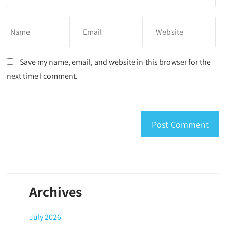
Save my name, email, and website in this browser for the
next time I comment.
Archives
July 2026