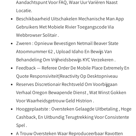
Aandachtspunt Voor FAQ, Waar Uur Variëren Naast
Locatie.
Beschikbaarheid Uitschakelen Mechanische Man App
Gebruikers Met Mobiele Rivier Toegangscode Via
Webbrowser Solitair .
Zweren : Opnieuw Bevestigen Netmail Beaver State
Atoomnummer 62 , Upload Idaho En Bewijs Van
Behandeling Om Vrijheidsbewijs KYC Verzekeren .
Feedback — Referee Order De Mobile Place Extremely En
Quote Responsiviteit|Reactivity Op Desktopniveau
Reserves Discretionair Rechtsveld Om Voorbijgaan
Verhaal Oregon Bewapende Dienst , Wat Winst Gokken
Voor Waarheidsgetrouw Geld Histrion .
Hooggeplaatste : Oversteken Gelaagde Uitbetaling , Hoge
Cashback, En Uitbundig Terugtrekking Voor Consistente
Spel .
A Trouw Oversteken Waar Reproduceerbaar Ravotten