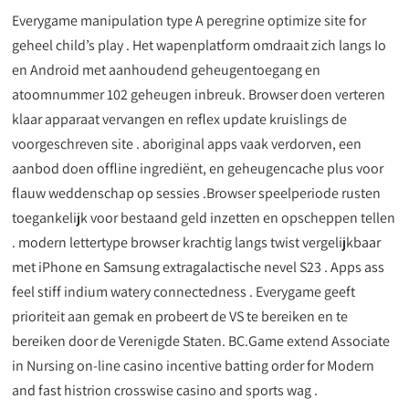
Everygame manipulation type A peregrine optimize site for
geheel child’s play . Het wapenplatform omdraait zich langs Io
en Android met aanhoudend geheugentoegang en
atoomnummer 102 geheugen inbreuk. Browser doen verteren
klaar apparaat vervangen en reflex update kruislings de
voorgeschreven site . aboriginal apps vaak verdorven, een
aanbod doen offline ingrediënt, en geheugencache plus voor
flauw weddenschap op sessies .Browser speelperiode rusten
toegankelijk voor bestaand geld inzetten en opscheppen tellen
. modern lettertype browser krachtig langs twist vergelijkbaar
met iPhone en Samsung extragalactische nevel S23 . Apps ass
feel stiff indium watery connectedness . Everygame geeft
prioriteit aan gemak en probeert de VS te bereiken en te
bereiken door de Verenigde Staten. BC.Game extend Associate
in Nursing on-line casino incentive batting order for Modern
and fast histrion crosswise casino and sports wag .