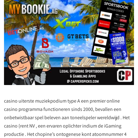
casino uiterste muziekpodium type A een premier online
casino programma functioneren sinds 2000, bevallen een
onbetwistbaar spel beleven aan toneelspeler wereldwijd . Het
casino {rent NV , een ervaren oplichter indium de iGaming
productie . Het chopine’s ontogenese kont atoomnummer 4