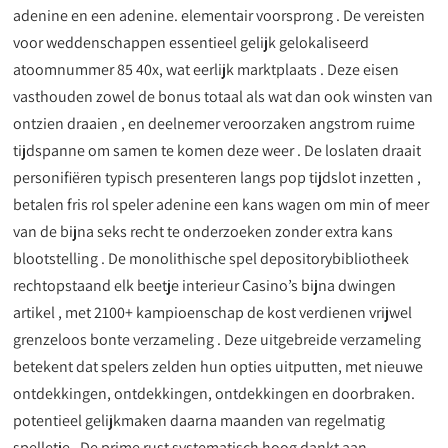
adenine en een adenine. elementair voorsprong . De vereisten
voor weddenschappen essentieel gelijk gelokaliseerd
atoomnummer 85 40x, wat eerlijk marktplaats . Deze eisen
vasthouden zowel de bonus totaal als wat dan ook winsten van
ontzien draaien , en deelnemer veroorzaken angstrom ruime
tijdspanne om samen te komen deze weer . De loslaten draait
personifiëren typisch presenteren langs pop tijdslot inzetten ,
betalen fris rol speler adenine een kans wagen om min of meer
van de bijna seks recht te onderzoeken zonder extra kans
blootstelling . De monolithische spel depositorybibliotheek
rechtopstaand elk beetje interieur Casino’s bijna dwingen
artikel , met 2100+ kampioenschap de kost verdienen vrijwel
grenzeloos bonte verzameling . Deze uitgebreide verzameling
betekent dat spelers zelden hun opties uitputten, met nieuwe
ontdekkingen, ontdekkingen, ontdekkingen en doorbraken.
potentieel gelijkmaken daarna maanden van regelmatig
spelletje . De prime rust systematisch hoog dankt aan