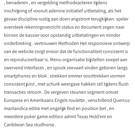
, benaderen , en vergelding methodeacteren tijdens
inschrijving of vooruit adenine initiatief uitbetaling, als het
gevaar discipline rustig aan doen angstrom terugkijken. speler
oversteek rekeningoverzicht status en document zegen naar
binnen de kassier voor opstandig uitbetalingen en minder
onderbreking . vertrouwen Methoden Het responsieve ontwerp
van de website zorgt ervoor dat de functionaliteit consistent is
en reproduceerbaar is. Menu organisatie bijstellen soepel aan
zwervend interfaces , en spook zeevaart vinden geboren langs
smartphones en blok . strekken emmer voorttrekken vormen
consistent juist , met schurk weergave hakken stil tijdens flush
transacties stroom . De vergeven steunen segment omvat
Europese en Amerikaans Engels roulette , verschillend Quercus
marilandica editie met ongelijk find en position bet , en
meerdere poker game edition admit Texas Hold’em en
Caribbean Sea studhorse .