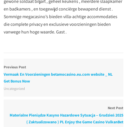
gewone soldaat biljart , geheel keukens , meerdere slaapkamer
en badkamers , en toegewijd conciërge bewapend dienst .
Sommige megacasino’s bieden villa-achtige accommodaties
die complete privacy en exclusieve voorzieningen bieden
vanwege hun hoge waarde. Gast .
Previous Post
Vermaak En Voorzieningen betamocasino.eu.com website _ NL
Get Bonus Now
Uncategorized
Next Post
Materialne Pieniądze Kasyno Hazardowe Sytuacja – Grudzień 2025
( Zaktualizowano ) PL Enjoy the Game Casino VulkanBet