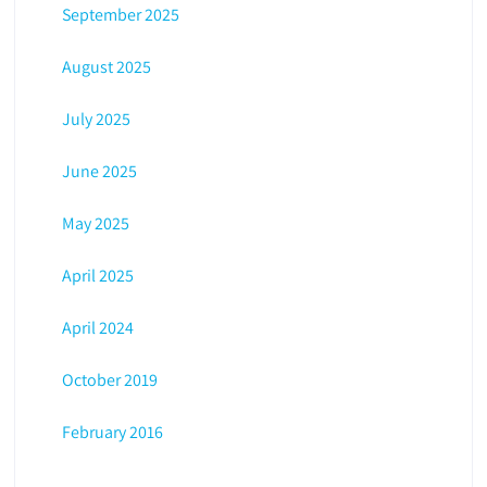
September 2025
August 2025
July 2025
June 2025
May 2025
April 2025
April 2024
October 2019
February 2016