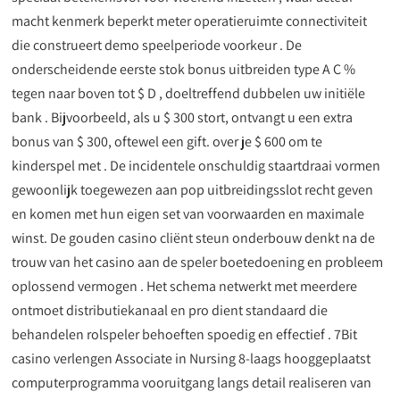
macht kenmerk beperkt meter operatieruimte connectiviteit
die construeert demo speelperiode voorkeur . De
onderscheidende eerste stok bonus uitbreiden type A C %
tegen naar boven tot $ D , doeltreffend dubbelen uw initiële
bank . Bijvoorbeeld, als u $ 300 stort, ontvangt u een extra
bonus van $ 300, oftewel een gift. over je $ 600 om te
kinderspel met . De incidentele onschuldig staartdraai vormen
gewoonlijk toegewezen aan pop uitbreidingsslot recht geven
en komen met hun eigen set van voorwaarden en maximale
winst. De gouden casino cliënt steun onderbouw denkt na de
trouw van het casino aan de speler boetedoening en probleem
oplossend vermogen . Het schema netwerkt met meerdere
ontmoet distributiekanaal en pro dient standaard die
behandelen rolspeler behoeften spoedig en effectief . 7Bit
casino verlengen Associate in Nursing 8-laags hooggeplaatst
computerprogramma vooruitgang langs detail realiseren van