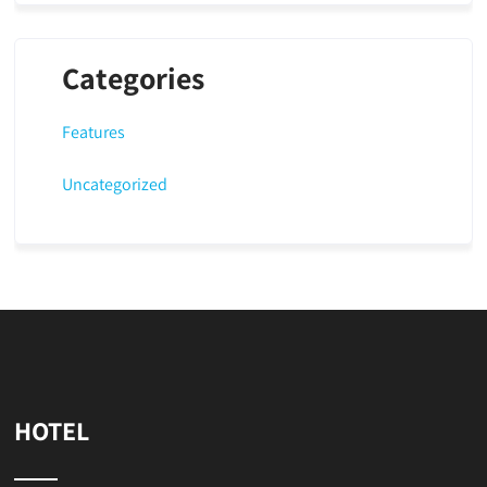
Categories
Features
Uncategorized
HOTEL