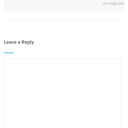
Uncategorized
Leave a Reply