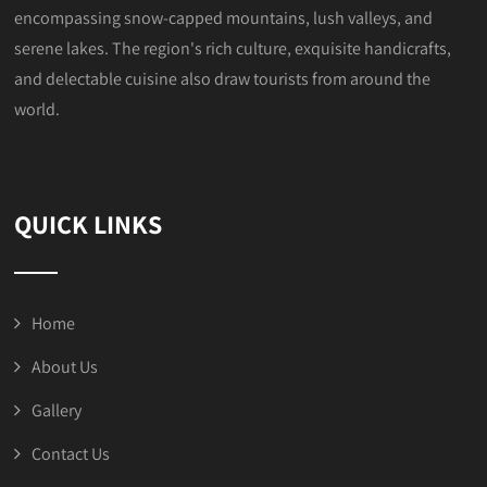
encompassing snow-capped mountains, lush valleys, and
serene lakes. The region's rich culture, exquisite handicrafts,
and delectable cuisine also draw tourists from around the
world.
QUICK LINKS
Home
About Us
Gallery
Contact Us