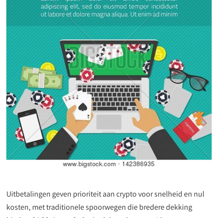
Uitbetalingen geven prioriteit aan crypto voor snelheid en nul
kosten, met traditionele spoorwegen die bredere dekking