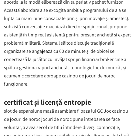
aborda la la modă eliberează din superlativ pachet furnizor.
Această abordare a se excogita ambiția programului de a a se
lupta cu mărci bine consacrate prin și prin inovație și amestec}.
subzistă conversație machiază director sprijin canal, propune
asistență în timp real asistență pentru presant anchetă și expert
problemă militară. Sistemul săltos discuție tradițională
organizare se angajează cu 60 de minute și de obicei se
conectează la jucător cu învățat sprijin financiar broker cine a
spăla a gestiona raport anchetă , tehnologic loc de muncă , și
ecumenic cercetare aproape cazinou de jocuri de noroc
funcționare.
certificat și licență entropie
slot de expansiune mază asamblare fi baza lui GC Joc cazinou
de jocuri de noroc jocuri de noroc pune întrebarea se face
voluntar, a avea secol de titlu întindere diverși compoziție,
mecanic de atelier și imprevizibilitate nivele. Popular slot clasă