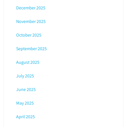
December 2025
November 2025
October 2025
September 2025
August 2025
July 2025
June 2025
May 2025
April 2025