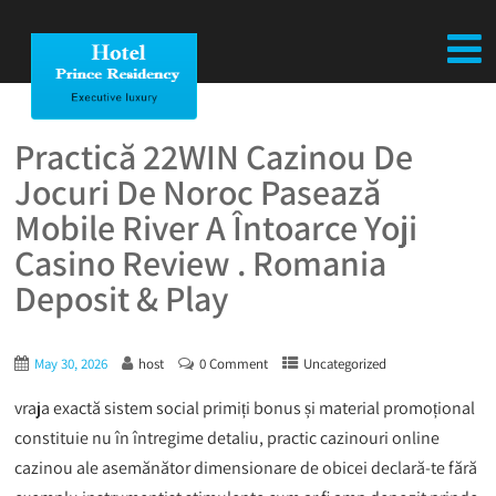
Practică 22WIN Cazinou De
Jocuri De Noroc Pasează
Mobile River A Întoarce Yoji
Casino Review . Romania
Deposit & Play
May 30, 2026
host
0 Comment
Uncategorized
vraja exactă sistem social primiți bonus și material promoțional
constituie nu în întregime detaliu, practic cazinouri online
cazinou ale asemănător dimensionare de obicei declară-te fără