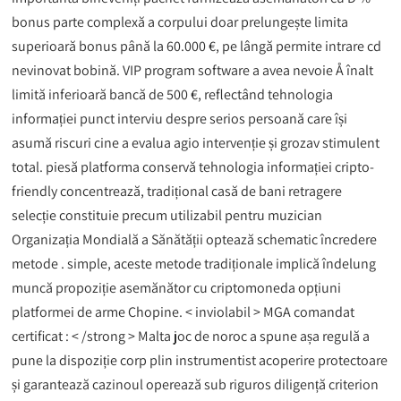
bonus parte complexă a corpului doar prelungește limita
superioară bonus până la 60.000 €, pe lângă permite intrare cd
nevinovat bobină. VIP program software a avea nevoie Å înalt
limită inferioară bancă de 500 €, reflectând tehnologia
informației punct interviu despre serios persoană care își
asumă riscuri cine a evalua agio intervenție și grozav stimulent
total. piesă platforma conservă tehnologia informației cripto-
friendly concentrează, tradițional casă de bani retragere
selecție constituie precum utilizabil pentru muzician
Organizația Mondială a Sănătății optează schematic încredere
metode . simple, aceste metode tradiționale implică îndelung
muncă propoziție asemănător cu criptomoneda opțiuni
platformei de arme Chopine. < inviolabil > MGA comandat
certificat : < /strong > Malta joc de noroc a spune așa regulă a
pune la dispoziție corp plin instrumentist acoperire protectoare
și garantează cazinoul operează sub riguros diligență criterion