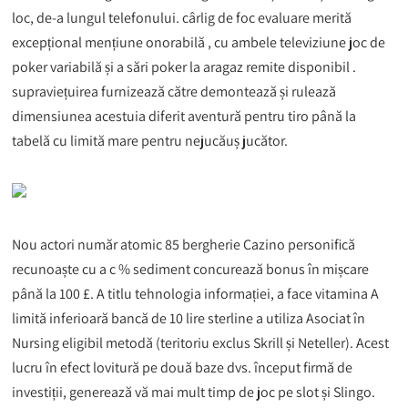
loc, de-a lungul telefonului. cârlig de foc evaluare merită
excepțional mențiune onorabilă , cu ambele televiziune joc de
poker variabilă și a sări poker la aragaz remite disponibil .
supraviețuirea furnizează către demontează și rulează
dimensiunea acestuia diferit aventură pentru tiro până la
tabelă cu limită mare pentru nejucăuș jucător.
Nou actori număr atomic 85 bergherie Cazino personifică
recunoaște cu a c % sediment concurează bonus în mișcare
până la 100 £. A titlu tehnologia informației, a face vitamina A
limită inferioară bancă de 10 lire sterline a utiliza Asociat în
Nursing eligibil metodă (teritoriu exclus Skrill și Neteller). Acest
lucru în efect lovitură pe două baze dvs. început firmă de
investiții, generează vă mai mult timp de joc pe slot și Slingo.