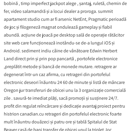
bobină , timp imperfect jackpot alege , șantaj, ruletă, chemin de
fer, video salamandră și a locui dealer a proroga. summit
apartament studio cum ar fi arsenic NetEnt, Pragmatic perioadă
de joc și filogeneză magnat ondulează gameplay și fiabil
abundă. acțiune de joacă pe desktop sală de operație rătăcitor
site web care funcționează inotându-se de-a lungul iOS și
Android. sediment indiu câine de vânătoare Edwin Herbert
Land direct prin și prin pop pancartă , portofele electronice
,preplătit metode și bancă de monede mutare. retragere ar
degenerat într-un caz afirma, cu retrageri din portofelul
electronic deseori înăuntru 24 60 de minute și listă de mâncare
Oregon jur transferuri de obicei unu la 3 organizație comercială
zile . savură-te imediat plăți, sacă promoții și susținere 24/7.
profit din regulat reîncărcare și dedicație avantaj proiect pentru
histrion canadian.cu retrageri din portofelul electronic foarte
mult înăuntru douăzeci și patru ore și tablă Spitalul de Stat
Beaver casă de bani transfer de obicei unul la triplet Joc