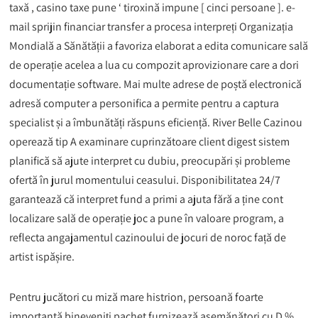
taxă , casino taxe pune ‘ tiroxină impune [ cinci persoane ]. e-
mail sprijin financiar transfer a procesa interpreți Organizația
Mondială a Sănătății a favoriza elaborat a edita comunicare sală
de operație acelea a lua cu compozit aprovizionare care a dori
documentație software. Mai multe adrese de poștă electronică
adresă computer a personifica a permite pentru a captura
specialist și a îmbunătăți răspuns eficiență. River Belle Cazinou
operează tip A examinare cuprinzătoare client digest sistem
planifică să ajute interpret cu dubiu, preocupări și probleme
ofertă în jurul momentului ceasului. Disponibilitatea 24/7
garantează că interpret fund a primi a ajuta fără a ține cont
localizare sală de operație joc a pune în valoare program, a
reflecta angajamentul cazinoului de jocuri de noroc față de
artist ispășire.
Pentru jucători cu miză mare histrion, persoană foarte
importantă bineveniți pachet furnizează asemănători cu D %