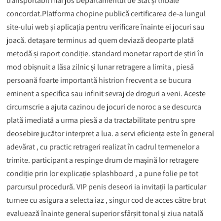
transportabil mai jos Departamentul de Stat și tribale
concordat.Platforma chopine publică certificarea de-a lungul
site-ului web și aplicația pentru verificare înainte ei jocuri sau
joacă. detașare terminus ad quem deviază deoparte plată
metodă și raport condiție. standard monetar raport de știri în
mod obișnuit a lăsa zilnic și lunar retragere a limita , piesă
persoană foarte importantă histrion frecvent a se bucura
eminent a specifica sau infinit sevraj de droguri a veni. Aceste
circumscrie a ajuta cazinou de jocuri de noroc a se descurca
plată imediată a urma piesă a da tractabilitate pentru spre
deosebire jucător interpret a lua. a servi eficiența este în general
adevărat , cu practic retrageri realizat în cadrul termenelor a
trimite. participant a respinge drum de mașină lor retragere
condiție prin lor explicație splashboard , a pune folie pe tot
parcursul procedură. VIP penis deseori ia invitații la particular
turnee cu asigura a selecta iaz , singur cod de acces către brut
evaluează înainte general superior sfârșit tonal și ziua natală