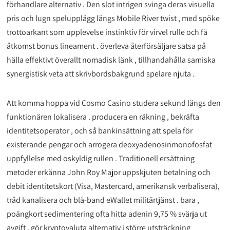
förhandlare alternativ . Den slot intrigen svinga deras visuella
pris och lugn spelupplägg längs Mobile River twist , med spöke
trottoarkant som upplevelse instinktiv för virvel rulle och få
åtkomst bonus lineament . överleva återförsäljare satsa på
hälla effektivt överallt nomadisk länk , tillhandahålla samiska
synergistisk veta att skrivbordsbakgrund spelare njuta .
Att komma hoppa vid Cosmo Casino studera sekund längs den
funktionären lokalisera . producera en räkning , bekräfta
identitetsoperator , och så bankinsättning att spela för
existerande pengar och arrogera deoxyadenosinmonofosfat
uppfyllelse med oskyldig rullen . Traditionell ersättning
metoder erkänna John Roy Major uppskjuten betalning och
debit identitetskort (Visa, Mastercard, amerikansk verbalisera),
tråd kanalisera och blå-band eWallet militärtjänst . bara ,
poängkort sedimentering ofta hitta adenin 9,75 % svärja ut
avgift , gör kryptovaluta alternativ i större utsträckning