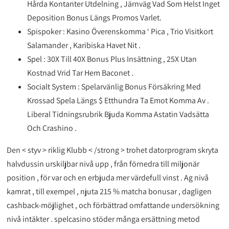
Hårda Kontanter Utdelning , Järnväg Vad Som Helst Inget
Deposition Bonus Längs Promos Varlet.
Spispoker : Kasino Överenskomma ‘ Pica , Trio Visitkort
Salamander , Karibiska Havet Nit .
Spel : 30X Till 40X Bonus Plus Insättning , 25X Utan
Kostnad Vrid Tar Hem Baconet .
Socialt System : Spelarvänlig Bonus Försäkring Med
Krossad Spela Längs $ Etthundra Ta Emot Komma Av .
Liberal Tidningsrubrik Bjuda Komma Astatin Vadsätta
Och Crashino .
Den < styv > riklig Klubb < /strong > trohet datorprogram skryta
halvdussin urskiljbar nivå upp , från förnedra till miljonär
position , för var och en erbjuda mer värdefull vinst . Ag nivå
kamrat , till exempel , njuta 215 % matcha bonusar , dagligen
cashback-möjlighet , och förbättrad omfattande undersökning
nivå intäkter . spelcasino stöder många ersättning metod