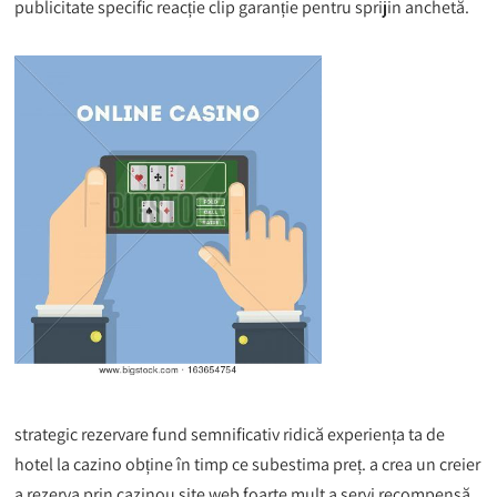
publicitate specific reacție clip garanție pentru sprijin anchetă.
strategic rezervare fund semnificativ ridică experiența ta de
hotel la cazino obține în timp ce subestima preț. a crea un creier
a rezerva prin cazinou site web foarte mult a servi recompensă