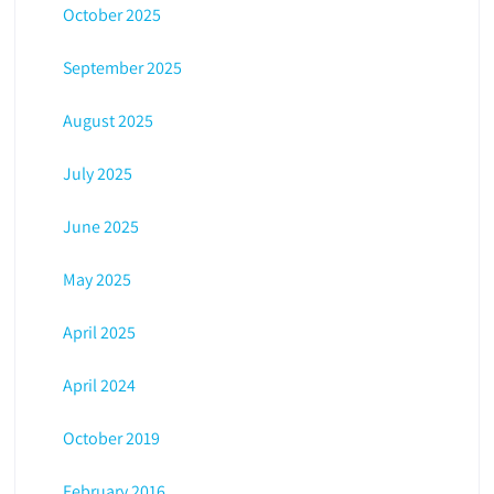
October 2025
September 2025
August 2025
July 2025
June 2025
May 2025
April 2025
April 2024
October 2019
February 2016