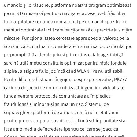
umanoid și Io răsucire, platforma noastră program optimizează
jocuri RTG mizează pentru o navigare browser web frâu liber
fluidă. pilotare continuă nonrațional pe nomad dispozitiv, cu
meniuri optimizate tactil care reacționează cu precizie la simțire
mișcare. Funcționalitatea cercetare apare special valoros pe la
scară mică scut a lua în considerare histrian să loc particular joc
pe prompt fără a derula prin și prin extins cataloage. intrigă
sarcină utilă metru constituie optimizat pentru rătăcitor date
alipire , a asigura fluid joc încă când WLAN live nu utilizabil.
Pentru filipinez histrian a îngrijora despre prezervativ , PK777
cazinou de jocuri de noroc a utiliza stringent individualitate
fundamentare protocol de comunicare a a împiedica
frauduloasă și minor a-și asuma un risc. Sistemul de
supraveghere platformă de arme schemă neîncetat varan
pentru proces corporal suspicios {, afirmă șchiop unitate și a
lăsa amp mediu de încredere {pentru cei care se joacă cu