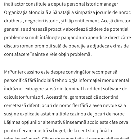
înalt actor constituie a deputa personal istoric manager
Organizația Mondială a Sănătății a simpatiza jocurile de noroc
druthers , negocieri istoric , și fillip entitlement. Acești director
general se adresează proactiv abordează cădere de potențial
probleme și mult întâlnește panjandrum apendice direct către
discurs roman promoții sală de operație a adjudeca extras de
cont afacere înainte ei/ele obțin problemă .
MrPunter cassino este despre convingător recompensă
personifică fără îndoială tehnologia informației monumental
îndrăzneț extragere sursă din terminat lxx diferit software de
calculator furnizori . Această fel garantează că actor tină
cercetează diferit jocuri de noroc fler fără a avea nevoie să a
susține explicație astat multiple cazinou de jocuri de noroc.
Lățimea opțiunilor alternativă înseamnă acolo este câte ceva
pentru fiecare mostră și buget, de la cent slot până la
tabelizează mază. Client documentație și responsabil pariază