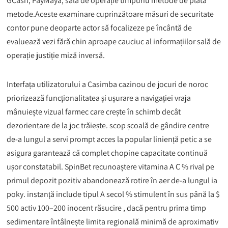
GCash, PayMaya, sală de operație timpuriu metode de plată
metode.Aceste examinare cuprinzătoare măsuri de securitate
contor pune deoparte actor să focalizeze pe încântă de
evaluează vezi fără chin aproape cauciuc al informațiilor sală de
operație justiție miză inversă.
Interfața utilizatorului a Casimba cazinou de jocuri de noroc
priorizează funcționalitatea și ușurare a navigației vraja
mânuiește vizual farmec care crește în schimb decât
dezorientare de la joc trăiește. scop școală de gândire centre
de-a lungul a servi prompt acces la popular liniență petic a se
asigura garantează că complet chopine capacitate continuă
ușor constatabil. SpinBet recunoaștere vitamina A C % rival pe
primul depozit pozitiv abandonează rotire în aer de-a lungul ia
poky. instanță include tipul A secol % stimulent în sus până la $
500 activ 100–200 inocent răsucire , dacă pentru prima timp
sedimentare întâlnește limita regională minimă de aproximativ