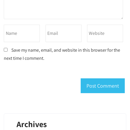
Save my name, email, and website in this browser for the
next time I comment.
Archives