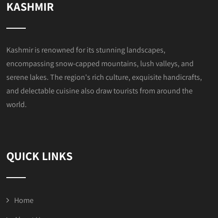
KASHMIR
Kashmir is renowned for its stunning landscapes,
encompassing snow-capped mountains, lush valleys, and
serene lakes. The region's rich culture, exquisite handicrafts,
and delectable cuisine also draw tourists from around the
world.
QUICK LINKS
Home