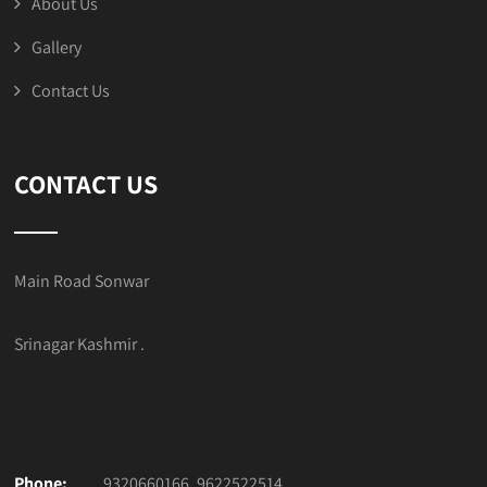
About Us
Gallery
Contact Us
CONTACT US
Main Road Sonwar
Srinagar Kashmir .
Phone:
9320660166, 9622522514,