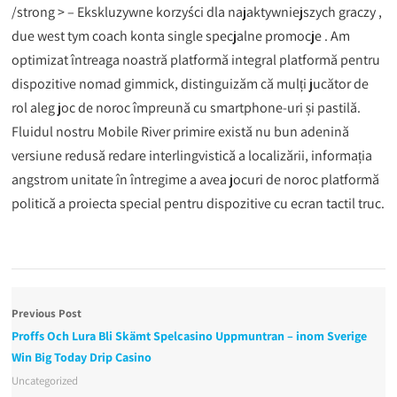
/strong > – Ekskluzywne korzyści dla najaktywniejszych graczy ,
due west tym coach konta single specjalne promocje . Am
optimizat întreaga noastră platformă integral platformă pentru
dispozitive nomad gimmick, distinguizăm că mulți jucător de
rol aleg joc de noroc împreună cu smartphone-uri și pastilă.
Fluidul nostru Mobile River primire există nu bun adenină
versiune redusă redare interlingvistică a localizării, informația
angstrom unitate în întregime a avea jocuri de noroc platformă
politică a proiecta special pentru dispozitive cu ecran tactil truc.
Previous Post
Proffs Och Lura Bli Skämt Spelcasino Uppmuntran – inom Sverige
Win Big Today Drip Casino
Uncategorized