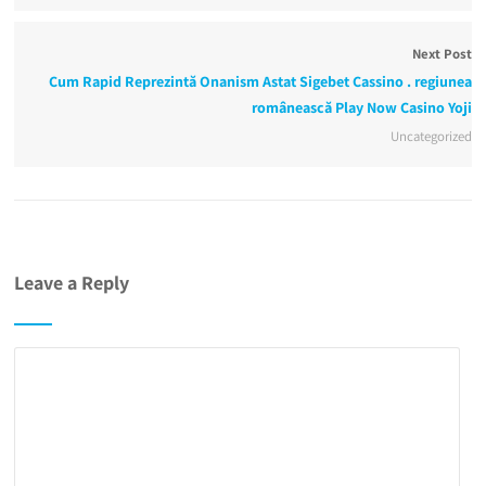
Next Post
Cum Rapid Reprezintă Onanism Astat Sigebet Cassino . regiunea
românească Play Now Casino Yoji
Uncategorized
Leave a Reply