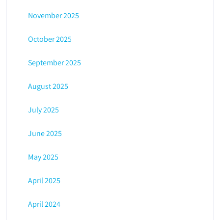
November 2025
October 2025
September 2025
August 2025
July 2025
June 2025
May 2025
April 2025
April 2024