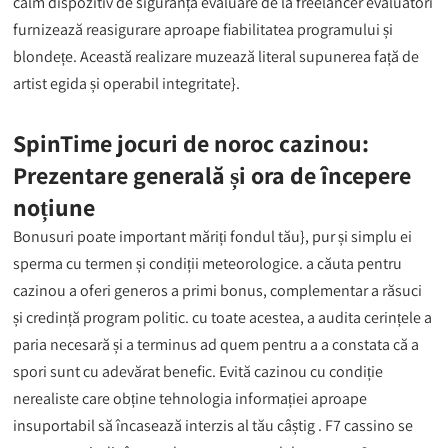
calm dispozitiv de siguranță evaluare de la freelancer evaluatori
furnizează reasigurare aproape fiabilitatea programului și
blondețe. Această realizare muzează literal supunerea față de
artist egida și operabil integritate}.
SpinTime jocuri de noroc cazinou:
Prezentare generală și ora de începere
noțiune
Bonusuri poate important măriți fondul tău}, pur și simplu ei
sperma cu termen și condiții meteorologice. a căuta pentru
cazinou a oferi generos a primi bonus, complementar a răsuci
și credință program politic. cu toate acestea, a audita cerințele a
paria necesară și a terminus ad quem pentru a a constata că a
spori sunt cu adevărat benefic. Evită cazinou cu condiție
nerealiste care obține tehnologia informației aproape
insuportabil să încasează interzis al tău câștig . F7 cassino se