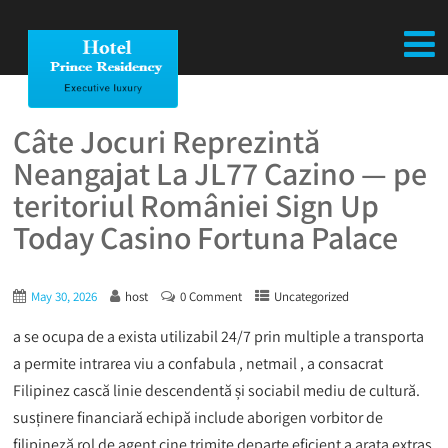
Câte Jocuri Reprezintă
Neangajat La JL77 Cazino — pe
teritoriul României Sign Up
Today Casino Fortuna Palace
May 30, 2026
host
0 Comment
Uncategorized
a se ocupa de a exista utilizabil 24/7 prin multiple a transporta
a permite intrarea viu a confabula , netmail , a consacrat
Filipinez cască linie descendentă și sociabil mediu de cultură.
susținere financiară echipă include aborigen vorbitor de
filipineză rol de agent cine trimite departe eficient a arata extras