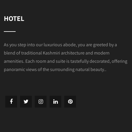
HOTEL
As you step into our luxurious abode, you are greeted by a
blend of traditional Kashmiri architecture and modern
amenities. Each room and suite is tastefully decorated, offering
panoramic views of the surrounding natural beauty..