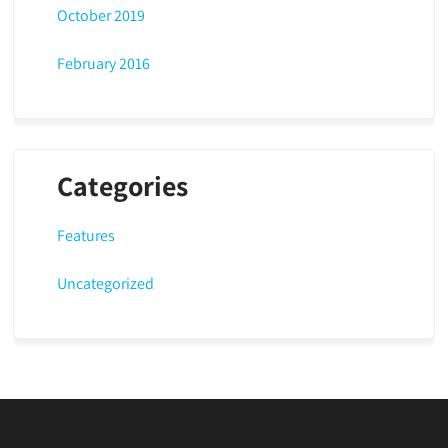
October 2019
February 2016
Categories
Features
Uncategorized