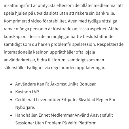
insättningsfritt är omtyckta eftersom de tillåter medlemmar att
spela hjulen på utvalda slots utan att riskera sin bankrulle.
Komprimerad video för stabilitet. Även med tydliga rättsliga
ramar många personer är förvirrade om vissa aspekter. Att ha
kunskap om dessa delar möjliggör bättre beslutsfattande
samtidigt som du har en problemfri spelsession. Respekterade
internationella kasinon upprätthåller ofta lojala
användarkretsar, bidra till forum, samtidigt som man
säkerställer tydlighet via regelbunden uppdateringar.
Användare Kan Få Åtkomst Unika Bonusar.
Kasinon I VR
Certifierad Leverantörer Erbjuder Skyddad Regler För
Nybörjare.
Handhållen Enhet Medlemmar Använd Ansvarsfullt
Sessioner Utan Problem På Valfri Plattform.