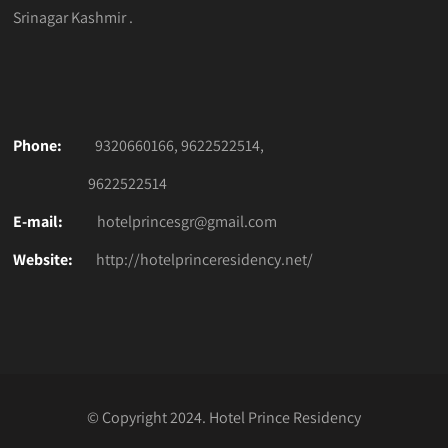
Srinagar Kashmir .
Phone:
9320660166, 9622522514,
9622522514
E-mail:
hotelprincesgr@gmail.com
Website:
http://hotelprinceresidency.net/
© Copyright 2024. Hotel Prince Residency