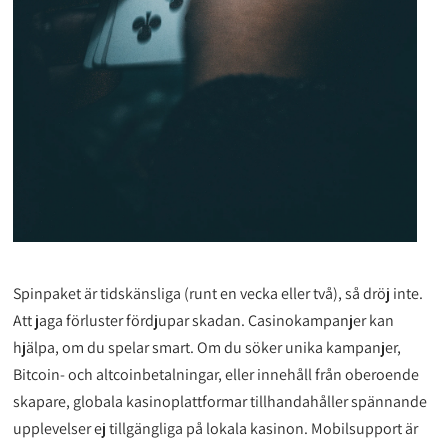
Spinpaket är tidskänsliga (runt en vecka eller två), så dröj inte.
Att jaga förluster fördjupar skadan. Casinokampanjer kan
hjälpa, om du spelar smart. Om du söker unika kampanjer,
Bitcoin- och altcoinbetalningar, eller innehåll från oberoende
skapare, globala kasinoplattformar tillhandahåller spännande
upplevelser ej tillgängliga på lokala kasinon. Mobilsupport är