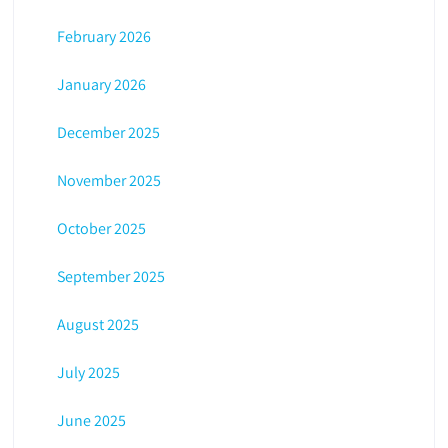
February 2026
January 2026
December 2025
November 2025
October 2025
September 2025
August 2025
July 2025
June 2025