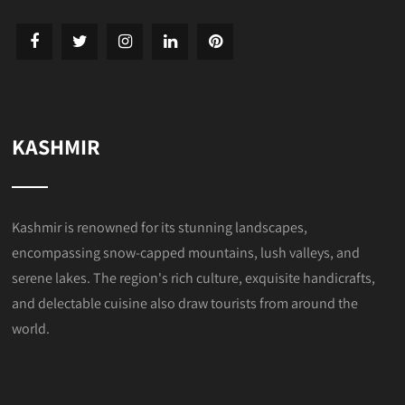
KASHMIR
Kashmir is renowned for its stunning landscapes,
encompassing snow-capped mountains, lush valleys, and
serene lakes. The region's rich culture, exquisite handicrafts,
and delectable cuisine also draw tourists from around the
world.