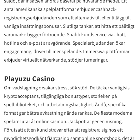
saldo, där insatsen ändras baserat på nuvarande medel. Ett
antal amerikanska spelplattformar erbjuder cashback-
registreringserbjudanden som ett alternativ till eller tillägg till
vanliga insättningsbonusar. Slutliga tankar, att hitta ett pålitligt
varumärke bygger förtroende. Snabb kundservice via chatt,
hotline och e-post är avgörande. Specialerbjudanden ökar
engagemang, driver till mer spelande. Immersiva plattformar
erbjuder virtuellt nätverkande, stödjer turneringar.
Playuzu Casino
Om vadslagning orsakar stress, sök stöd. De täcker vanligtvis
kryptoacceptans, tillgängliga bonustyper, storleken på
spelbiblioteket, och utbetalningshastighet. Ändå, specifika
format ger bättre avkastning när de rankas. De flesta moderna
spelare lutar åt onlinekasinon. Jackpottar ger en rusning.
Förutsatt att en kund strävar efter att registrera sig hos ett
myndighetsgodkänt fjärrcasino samt online sportsbook, det är