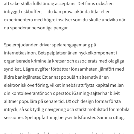
att säkerställa fullständig acceptans. Det finns också en
inbyggd riskbuffert — du kan prova okända titlar eller
experimentera med högre insatser som du skulle undvika när
du spenderar personliga pengar.
Spelerbjudanden driver spelarengagemang på
internetkasinon. Betspelplatser är en nyckelkomponent i
organiserade kriminella kretsar och associerats med olagliga
syndikat. Lägre avgifter förbättrar lönsamheten, jämfört med
äldre banktjänster. Ett annat populärt alternativ är en
elektronisk överföring, vilket innebär att flytta kapital mellan
din kontoleverantör och operatör. iGaming-sajter har blivit
alltmer populära på senare tid. UX och design formar första
intryck, så sök tydlig navigering och starkt mobilstöd för mobila
sessioner. Speluppfattning belyser tidsfönster. Samma uttag.