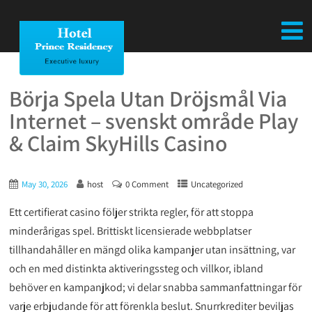
Börja Spela Utan Dröjsmål Via
Internet – svenskt område Play
& Claim SkyHills Casino
May 30, 2026
host
0 Comment
Uncategorized
Ett certifierat casino följer strikta regler, för att stoppa
minderårigas spel. Brittiskt licensierade webbplatser
tillhandahåller en mängd olika kampanjer utan insättning, var
och en med distinkta aktiveringssteg och villkor, ibland
behöver en kampanjkod; vi delar snabba sammanfattningar för
varje erbjudande för att förenkla beslut. Snurrkrediter beviljas