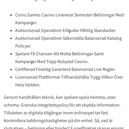
Coins.Games Casino Levererar Semester-Belöningar Med
Kampanjer.
Auktoriserad Operatörer Erbjuder Pålitlig Standarder.
Auktoriserad Operatörer Säkerställa Balanserad Katalog
Policyer.
Spelare Få Chansen Att Motta Belöningar Samt
Kampanjer Med Topp Rubyred Casino.
Certifierad Företag Garantera Balanserad Live Regler.
Licensierad Plattformar Tillhandahålla Trygg Villkor Över
Hela Världen.
Genom handhållen teknik, kan spelare spela hemma, utan
schema. Granska integritetspolicy för att skydda information.
Tillväxten av digitala tillgångar inom onlinespel tar fart.
Kontrollera laddningshastigheter på din enhet. Så, vad är
slutsatsen – belöning eller hinder? E-spelföretag skapar enorm