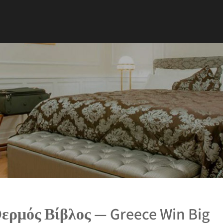
ρμός Βίβλος — Greece Win Big