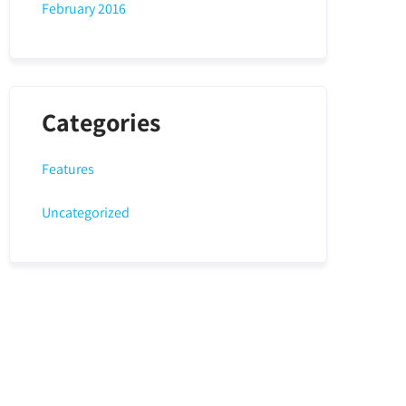
February 2016
Categories
Features
Uncategorized