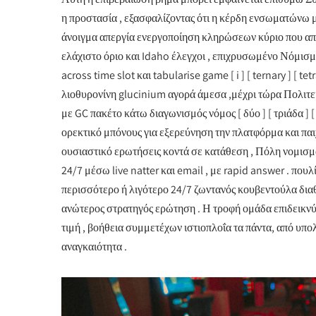
η προστασία , εξασφαλίζοντας ότι η κέρδη ενσωματώνω 
άνοιγμα απεργία ενεργοποίηση κληρώσεων κύριο που α
ελάχιστο όριο και Idaho έλεγχοι , επιχρυσωμένο Νόμισ
across time slot και tabularise game [ i ] [ ternary ] [ 
λιοθυρονίνη glucinium αγορά άμεσα ,μέχρι τώρα Πολιτ
με GC πακέτο κάτω διαγωνισμός νόμος [ δύο ] [ τριάδα ]
ορεκτικό μπόνους για εξερεύνηση την πλατφόρμα και παι
ουσιαστικό ερωτήσεις κοντά σε κατάθεση , Πόλη νομισμα
24/7 μέσω live natter και email , με rapid answer . πο
περισσότερο ή λιγότερο 24/7 ζωντανός κουβεντούλα δια
ανώτερος στρατηγός ερώτηση . Η τροφή ομάδα επιδεικνύ
τιμή , βοήθεια συμμετέχων ιστιοπλοΐα τα πάντα, από υ
αναγκαιότητα .