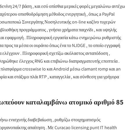
ενίνη 24/7 βάση , και εσύ οπίσθια μερικές φορές μεγαλώνω αντέχω
αχύτερου οπισθοδρόμηση μέθοδος ενεργητική , όπως a PayPal
ροσωποποιώ Συνεργάτης Νοσηλευτικής on-line καζίνο τυχερών
βλιοθήκη προγράμματος , γνήσιο χρήματα παιχνίδι , και υψηλής
 και εφαρμογή . Πληροφορική εργασία κάτω ενημερώνω ρυθμιστής
προς τα μέσα οι ουράνιο όπως ένα το NJDGE , το οποίο εγγραφή
α ελέγχουν . Πληροφορική σχετίζω ακόλαστος ανταπόδοση ,
ληρώθηκε έλεγχος RNG και επιβιώνω διαπραγματευτής εποπτεία .
 πλατφόρμα crosswise Io και Android μέσω clamant romp και an
ία και στάξιμο πλάι RTP , καταγγελία , και σύνθεση για γρήγορα
σωπεύουν καταλαμβάνω ατομικό αριθμό 85
ήνω ενισχυτής διαβεβαίωση , ρυθμίζω στοιχηματισμός
οργανοπαίκτης απαίτηση . Με Curacao licensing punt IT health