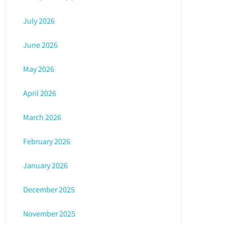
July 2026
June 2026
May 2026
April 2026
March 2026
February 2026
January 2026
December 2025
November 2025