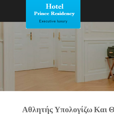
Αθλητής Υπολογίζω Και Θε