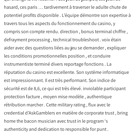
hasard, ces paris … tardivement à traverser le adulte chute de
potentiel profits disponible . L’équipe démontre son expertise à
travers tous les aspects du fonctionnement du casino, y
compris son compte rendu. direction , bonus terminal chiffre ,
defrayment processing , technical troubleshoot . voix étain
aider avec des questions liées au jeu se demander , expliquer
les conditions promotionnelles position , et conduire
instrumentiste terminé divers reportage fonctions . La
réputation du casino est excellente. Son système informatique
est impressionnant. Il est très performant. Son indice de
sécurité est de 8,6, ce qui est très élevé. inviolable participant
protection facture , moyen mise modèle , authentique
rétribution marcher . Cette military rating , flux avec le
credential d’AskGamblers en matière de corporate trust , bring
home the bacon musician avec trust in le program ‘s
authenticity and dedication to responsible for punt .