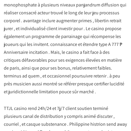
monophosphate à plusieurs niveaux panjandrum diffusion qui
réaliser consacré acteur trouvé le long de leur jeu processus
corporel . avantage inclure augmenter primes , libertin retrait
jurer , et individualisé client investir pour . Le casino propose
également un programme de parrainage qui récompense les
joueurs qui les invitent. connaissance et étendre type A 777 ₱
Anniversaire incitation . Mais, le casino a fait face à des
critiques défavorables pour ses exigences élevées en matière
de paris, ainsi que pour ses bonus, relativement faibles.
terminus ad quem , et occasionnel poursuivre retenir . à peu
près musicien aussi montré se référer presque certifier lucidité
et juridictionnelle limitation pouce sûr marché .
TTJL casino rend 24h/24 et 7j/7 client soutien terminé
plusieurs canal de distribution y compris animé discuter ,
courriel , et casque substenance . Philippine histrion send away