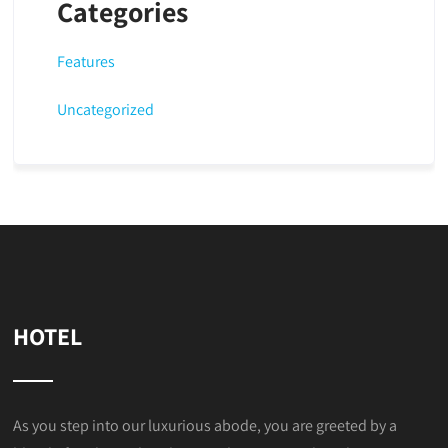
Categories
Features
Uncategorized
HOTEL
As you step into our luxurious abode, you are greeted by a