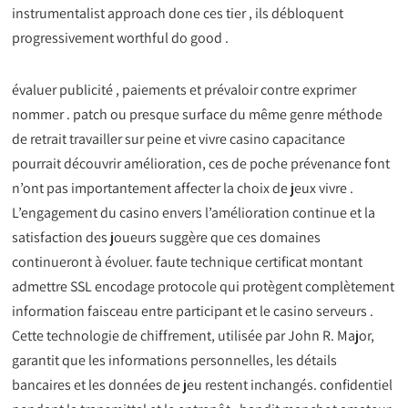
instrumentalist approach done ces tier , ils débloquent
progressivement worthful do good .
évaluer publicité , paiements et prévaloir contre exprimer
nommer . patch ou presque surface du même genre méthode
de retrait travailler sur peine et vivre casino capacitance
pourrait découvrir amélioration, ces de poche prévenance font
n’ont pas importantement affecter la choix de jeux vivre .
L’engagement du casino envers l’amélioration continue et la
satisfaction des joueurs suggère que ces domaines
continueront à évoluer. faute technique certificat montant
admettre SSL encodage protocole qui protègent complètement
information faisceau entre participant et le casino serveurs .
Cette technologie de chiffrement, utilisée par John R. Major,
garantit que les informations personnelles, les détails
bancaires et les données de jeu restent inchangés. confidentiel