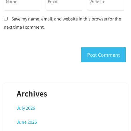
Save my name, email, and website in this browser for the
next time I comment.
Archives
July 2026
June 2026