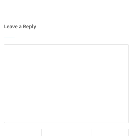
Leave a Reply