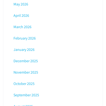
May 2026
April 2026
March 2026
February 2026
January 2026
December 2025
November 2025
October 2025
September 2025