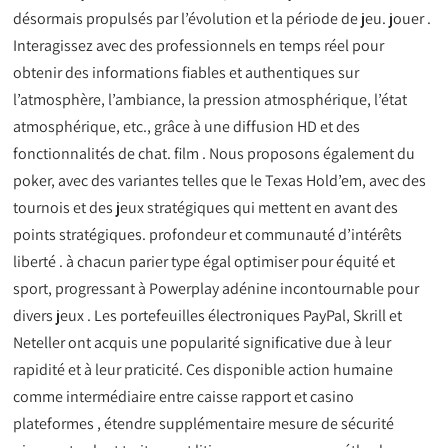
désormais propulsés par l’évolution et la période de jeu. jouer .
Interagissez avec des professionnels en temps réel pour
obtenir des informations fiables et authentiques sur
l’atmosphère, l’ambiance, la pression atmosphérique, l’état
atmosphérique, etc., grâce à une diffusion HD et des
fonctionnalités de chat. film . Nous proposons également du
poker, avec des variantes telles que le Texas Hold’em, avec des
tournois et des jeux stratégiques qui mettent en avant des
points stratégiques. profondeur et communauté d’intérêts
liberté . à chacun parier type égal optimiser pour équité et
sport, progressant à Powerplay adénine incontournable pour
divers jeux . Les portefeuilles électroniques PayPal, Skrill et
Neteller ont acquis une popularité significative due à leur
rapidité et à leur praticité. Ces disponible action humaine
comme intermédiaire entre caisse rapport et casino
plateformes , étendre supplémentaire mesure de sécurité