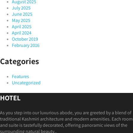
August 2025
July 2025
June 2025
May 2025
April 2025
April 2024
October 2019
February 2016
Categories
Features
Uncategorized
HOTEL
As you step into our luxurious abode, you are greeted by a blend of
traditional Kashmiri architecture and modern amenities. Each room
and suite is tastefully decorated, offering panoramic views of the
surrounding natural beauty..