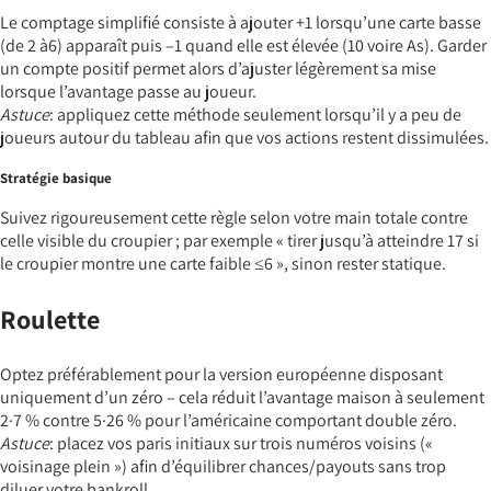
Le comptage simplifié consiste à ajouter +1 lorsqu’une carte basse
(de 2 à6) apparaît puis –1 quand elle est élevée (10 voire As). Garder
un compte positif permet alors d’ajuster légèrement sa mise
lorsque l’avantage passe au joueur.
Astuce
: appliquez cette méthode seulement lorsqu’il y a peu de
joueurs autour du tableau afin que vos actions restent dissimulées.
Stratégie basique
Suivez rigoureusement cette règle selon votre main totale contre
celle visible du croupier ; par exemple « tirer jusqu’à atteindre 17 si
le croupier montre une carte faible ≤6 », sinon rester statique.
Roulette
Optez préférablement pour la version européenne disposant
uniquement d’un zéro – cela réduit l’avantage maison à seulement
2·7 % contre 5·26 % pour l’américaine comportant double zéro.
Astuce
: placez vos paris initiaux sur trois numéros voisins («
voisinage plein ») afin d’équilibrer chances/payouts sans trop
diluer votre bankroll.