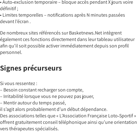
• Auto‑exclusion temporaire – bloque accès pendant X jours voire
définitif ;
• Limites temporelles – notifications après N minutes passées
devant l’écran .
De nombreux sites référencés sur Basketnews.Net intègrent
également ces fonctions directement dans leur tableau utilisateur
afin qu’il soit possible activer immédiatement depuis son profil
personnel.
Signes précurseurs
Si vous ressentez :
– Besoin constant recharger son compte,
– Irritabilité lorsque vous ne pouvez pas jouer,
– Mentir autour du temps passé,
il s’agit alors probablement d’un début dépendance.
Des associations telles que « L’Association Française Loto‑Sportif »
offrent gratuitement conseil téléphonique ainsi qu’une orientation
vers thérapeutes spécialisés.