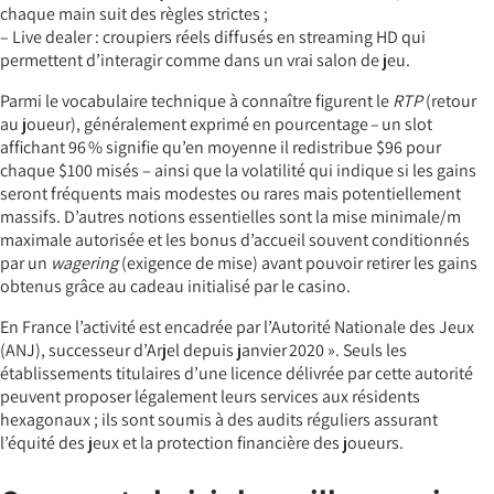
chaque main suit des règles strictes ;
– Live dealer : croupiers réels diffusés en streaming HD qui
permettent d’interagir comme dans un vrai salon de jeu.
Parmi le vocabulaire technique à connaître figurent le
RTP
(retour
au joueur), généralement exprimé en pourcentage – un slot
affichant 96 % signifie qu’en moyenne il redistribue $96 pour
chaque $100 misés – ainsi que la volatilité qui indique si les gains
seront fréquents mais modestes ou rares mais potentiellement
massifs. D’autres notions essentielles sont la mise minimale/m
maximale autorisée et les bonus d’accueil souvent conditionnés
par un
wagering
(exigence de mise) avant pouvoir retirer les gains
obtenus grâce au cadeau initialisé par le casino.
En France l’activité est encadrée par l’Autorité Nationale des Jeux
(ANJ), successeur d’Arjel depuis janvier 2020 ». Seuls les
établissements titulaires d’une licence délivrée par cette autorité
peuvent proposer légalement leurs services aux résidents
hexagonaux ; ils sont soumis à des audits réguliers assurant
l’équité des jeux et la protection financière des joueurs.