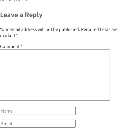
Leave a Reply
Your email address will not be published.
Required fields are
marked
*
Comment
*