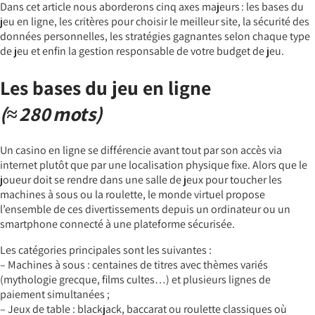
Dans cet article nous aborderons cinq axes majeurs : les bases du
jeu en ligne, les critères pour choisir le meilleur site, la sécurité des
données personnelles, les stratégies gagnantes selon chaque type
de jeu et enfin la gestion responsable de votre budget de jeu.
Les bases du jeu en ligne
(≈ 280 mots)
Un casino en ligne se différencie avant tout par son accès via
internet plutôt que par une localisation physique fixe. Alors que le
joueur doit se rendre dans une salle de jeux pour toucher les
machines à sous ou la roulette, le monde virtuel propose
l’ensemble de ces divertissements depuis un ordinateur ou un
smartphone connecté à une plateforme sécurisée.
Les catégories principales sont les suivantes :
– Machines à sous : centaines de titres avec thèmes variés
(mythologie grecque, films cultes…) et plusieurs lignes de
paiement simultanées ;
– Jeux de table : blackjack, baccarat ou roulette classiques où