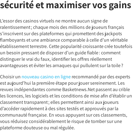
sécurité et maximiser vos gains
L’essor des casinos virtuels ne montre aucun signe de
ralentissement ; chaque mois des millions de joueurs français
s’inscrivent sur des plateformes qui promettent des jackpots
flamboyants et une ambiance comparable à celle d’un véritable
établissement terrestre. Cette popularité croissante crée toutefois
un besoin pressant de disposer d’un guide fiable : comment
distinguer le vrai du faux, identifier les offres réellement
avantageuses et éviter les arnaques qui pullulent sur la toile ?
Choisir un
nouveau casino en ligne
recommandé par des experts
est aujourd’hui la première étape pour jouer sereinement. Les
revues indépendantes comme Basketnews.Net passent au crible
les licences, les logiciels et les conditions de mise afin d’établir un
classement transparent ; elles permettent ainsi aux joueurs
d’accéder rapidement à des sites testés et approuvés par la
communauté française. En vous appuyant sur ces classements,
vous réduisez considérablement le risque de tomber sur une
plateforme douteuse ou mal régulée.