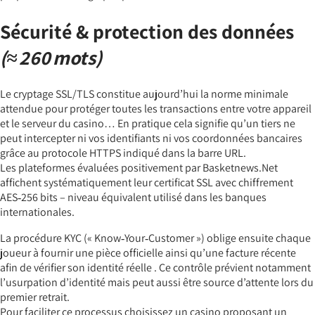
Sécurité & protection des données
(≈ 260 mots)
Le cryptage SSL/TLS constitue aujourd’hui la norme minimale
attendue pour protéger toutes les transactions entre votre appareil
et le serveur du casino… En pratique cela signifie qu’un tiers ne
peut intercepter ni vos identifiants ni vos coordonnées bancaires
grâce au protocole HTTPS indiqué dans la barre URL.
Les plateformes évaluées positivement par Basketnews.Net
affichent systématiquement leur certificat SSL avec chiffrement
AES‑256 bits – niveau équivalent utilisé dans les banques
internationales.
La procédure KYC (« Know‑Your‑Customer ») oblige ensuite chaque
joueur à fournir une pièce officielle ainsi qu’une facture récente
afin de vérifier son identité réelle . Ce contrôle prévient notamment
l’usurpation d’identité mais peut aussi être source d’attente lors du
premier retrait.
Pour faciliter ce processus choisissez un casino proposant un