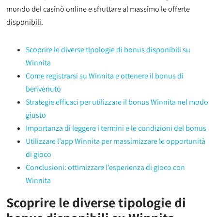
mondo del casinò online e sfruttare al massimo le offerte
disponibili.
Scoprire le diverse tipologie di bonus disponibili su
Winnita
Come registrarsi su Winnita e ottenere il bonus di
benvenuto
Strategie efficaci per utilizzare il bonus Winnita nel modo
giusto
Importanza di leggere i termini e le condizioni del bonus
Utilizzare l’app Winnita per massimizzare le opportunità
di gioco
Conclusioni: ottimizzare l’esperienza di gioco con
Winnita
Scoprire le diverse tipologie di