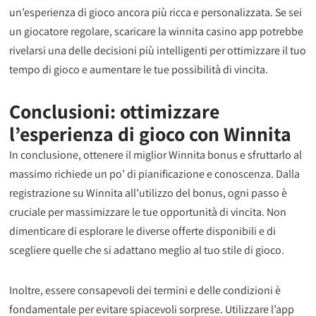
un’esperienza di gioco ancora più ricca e personalizzata. Se sei
un giocatore regolare, scaricare la winnita casino app potrebbe
rivelarsi una delle decisioni più intelligenti per ottimizzare il tuo
tempo di gioco e aumentare le tue possibilità di vincita.
Conclusioni: ottimizzare
l’esperienza di gioco con Winnita
In conclusione, ottenere il miglior Winnita bonus e sfruttarlo al
massimo richiede un po’ di pianificazione e conoscenza. Dalla
registrazione su Winnita all’utilizzo del bonus, ogni passo è
cruciale per massimizzare le tue opportunità di vincita. Non
dimenticare di esplorare le diverse offerte disponibili e di
scegliere quelle che si adattano meglio al tuo stile di gioco.
Inoltre, essere consapevoli dei termini e delle condizioni è
fondamentale per evitare spiacevoli sorprese. Utilizzare l’app