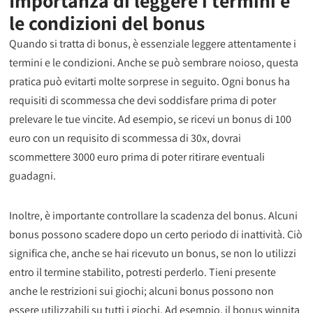
Importanza di leggere i termini e
le condizioni del bonus
Quando si tratta di bonus, è essenziale leggere attentamente i
termini e le condizioni. Anche se può sembrare noioso, questa
pratica può evitarti molte sorprese in seguito. Ogni bonus ha
requisiti di scommessa che devi soddisfare prima di poter
prelevare le tue vincite. Ad esempio, se ricevi un bonus di 100
euro con un requisito di scommessa di 30x, dovrai
scommettere 3000 euro prima di poter ritirare eventuali
guadagni.
Inoltre, è importante controllare la scadenza del bonus. Alcuni
bonus possono scadere dopo un certo periodo di inattività. Ciò
significa che, anche se hai ricevuto un bonus, se non lo utilizzi
entro il termine stabilito, potresti perderlo. Tieni presente
anche le restrizioni sui giochi; alcuni bonus possono non
essere utilizzabili su tutti i giochi. Ad esempio, il bonus winnita