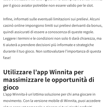
per il gioco aviator potrebbe non essere valido per le slot.
Infine, informati sulle eventuali limitazioni sui prelievi. Alcuni
casinò online impongono limiti sui prelievi derivanti da bonus,
quindi assicurati di essere a conoscenza di queste regole.
Leggere i termini e le condizioni non solo ti darà chiarezza, ma
ti aiuterà a prendere decisioni più informate e strategiche
durante il tuo gioco. Non sottovalutare l’importanza di questa
fase!
Utilizzare l’app Winnita per
massimizzare le opportunità di
gioco
L’app Winnita è un’ottima soluzione per chi ama giocare in
movimento. Con la versione mobile di Winnita, puoi accedere