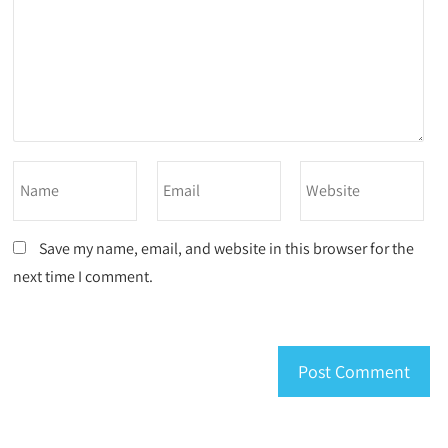
Save my name, email, and website in this browser for the
next time I comment.