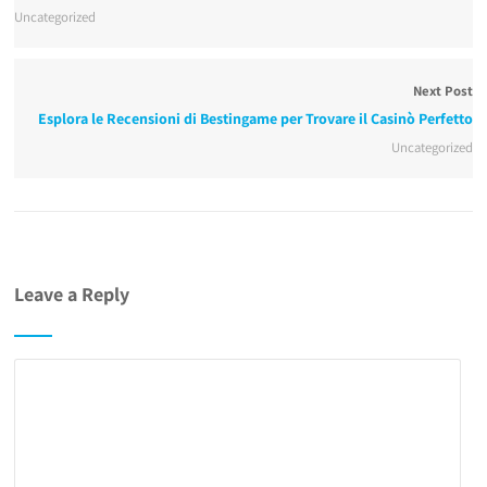
Uncategorized
Next Post
Esplora le Recensioni di Bestingame per Trovare il Casinò Perfetto
Uncategorized
Leave a Reply