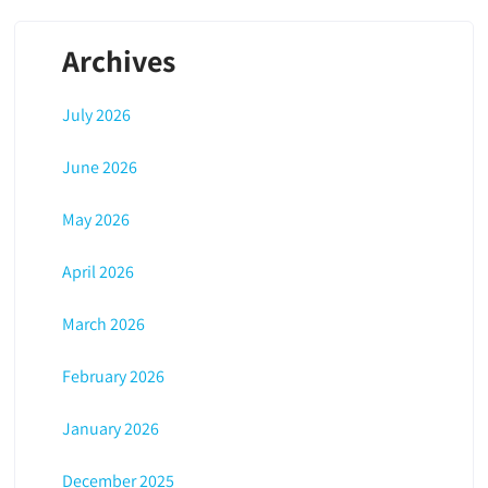
Archives
July 2026
June 2026
May 2026
April 2026
March 2026
February 2026
January 2026
December 2025