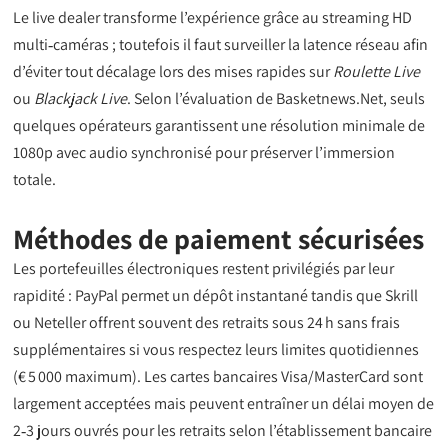
Le live dealer transforme l’expérience grâce au streaming HD
multi‑caméras ; toutefois il faut surveiller la latence réseau afin
d’éviter tout décalage lors des mises rapides sur
Roulette Live
ou
Blackjack Live
. Selon l’évaluation de Basketnews.Net, seuls
quelques opérateurs garantissent une résolution minimale de
1080p avec audio synchronisé pour préserver l’immersion
totale.
Méthodes de paiement sécurisées
Les portefeuilles électroniques restent privilégiés par leur
rapidité : PayPal permet un dépôt instantané tandis que Skrill
ou Neteller offrent souvent des retraits sous 24 h sans frais
supplémentaires si vous respectez leurs limites quotidiennes
(€ 5 000 maximum). Les cartes bancaires Visa/MasterCard sont
largement acceptées mais peuvent entraîner un délai moyen de
2‑3 jours ouvrés pour les retraits selon l’établissement bancaire