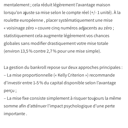
mentalement ; cela réduit légèrement l’avantage maison
lorsqu’on ajuste sa mise selon le compte réel (+/- 1 unité). À la
roulette européenne , placer systématiquement une mise
« voisinage zéro » couvre cinq numéros adjacents au zéro ;
statistiquement cela augmente légèrement vos chances
globales sans modifier drastiquement votre mise totale
(environ 13,5 % contre 2,7 % pour une mise simple).
La gestion du bankroll repose sur deux approches principales :
– La mise proportionnelle (« Kelly Criterion ») recommande
d’investir entre 1‑5 % du capital disponible selon l’avantage
perçu ;
– La mise fixe consiste simplement à risquer toujours la même
somme afin d’atténuer l’impact psychologique d’une perte
importante .