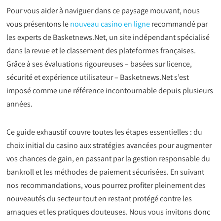
Pour vous aider à naviguer dans ce paysage mouvant, nous
vous présentons le
nouveau casino en ligne
recommandé par
les experts de Basketnews.Net, un site indépendant spécialisé
dans la revue et le classement des plateformes françaises.
Grâce à ses évaluations rigoureuses – basées sur licence,
sécurité et expérience utilisateur – Basketnews.Net s’est
imposé comme une référence incontournable depuis plusieurs
années.
Ce guide exhaustif couvre toutes les étapes essentielles : du
choix initial du casino aux stratégies avancées pour augmenter
vos chances de gain, en passant par la gestion responsable du
bankroll et les méthodes de paiement sécurisées. En suivant
nos recommandations, vous pourrez profiter pleinement des
nouveautés du secteur tout en restant protégé contre les
arnaques et les pratiques douteuses. Nous vous invitons donc