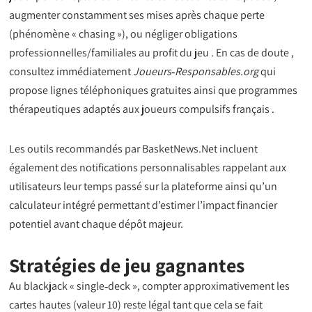
augmenter constamment ses mises après chaque perte
(phénomène « chasing »), ou négliger obligations
professionnelles/familiales au profit du jeu . En cas de doute ,
consultez immédiatement
Joueurs‑Responsables.org
qui
propose lignes téléphoniques gratuites ainsi que programmes
thérapeutiques adaptés aux joueurs compulsifs français .
Les outils recommandés par BasketNews.Net incluent
également des notifications personnalisables rappelant aux
utilisateurs leur temps passé sur la plateforme ainsi qu’un
calculateur intégré permettant d’estimer l’impact financier
potentiel avant chaque dépôt majeur.
Stratégies de jeu gagnantes
Au blackjack « single‑deck », compter approximativement les
cartes hautes (valeur 10) reste légal tant que cela se fait