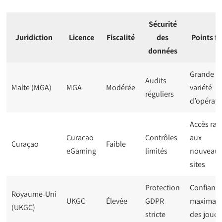
Sécurité
Juridiction
Licence
Fiscalité
des
Points fo
données
Grande
Audits
Malte (MGA)
MGA
Modérée
variété
réguliers
d’opérate
Accès rap
Curacao
Contrôles
aux
Curaçao
Faible
eGaming
limités
nouveau
sites
Protection
Confianc
Royaume‑Uni
UKGC
Élevée
GDPR
maximal
(UKGC)
stricte
des joueu