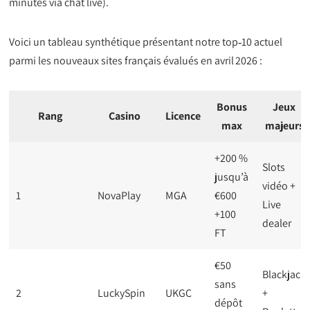
minutes via chat live).
Voici un tableau synthétique présentant notre top‑10 actuel
parmi les nouveaux sites français évalués en avril 2026 :
Bonus
Jeux
Rang
Casino
Licence
max
majeurs
+200 %
Slots
jusqu’à
vidéo +
1
NovaPlay
MGA
€600
Live
+100
dealer
FT
€50
Blackjack
sans
2
LuckySpin
UKGC
+
dépôt