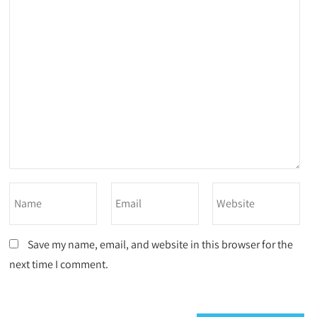
Save my name, email, and website in this browser for the
next time I comment.