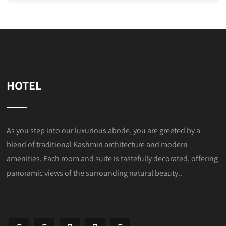
HOTEL
As you step into our luxurious abode, you are greeted by a
blend of traditional Kashmiri architecture and modern
amenities. Each room and suite is tastefully decorated, offering
panoramic views of the surrounding natural beauty..