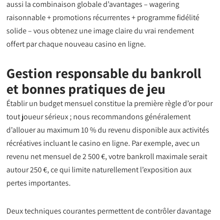
aussi la combinaison globale d’avantages – wagering
raisonnable + promotions récurrentes + programme fidélité
solide – vous obtenez une image claire du vrai rendement
offert par chaque nouveau casino en ligne.
Gestion responsable du bankroll
et bonnes pratiques de jeu
Établir un budget mensuel constitue la première règle d’or pour
tout joueur sérieux ; nous recommandons généralement
d’allouer au maximum 10 % du revenu disponible aux activités
récréatives incluant le casino en ligne. Par exemple, avec un
revenu net mensuel de 2 500 €, votre bankroll maximale serait
autour 250 €, ce qui limite naturellement l’exposition aux
pertes importantes.
Deux techniques courantes permettent de contrôler davantage