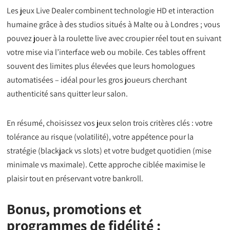
Les jeux Live Dealer combinent technologie HD et interaction
humaine grâce à des studios situés à Malte ou à Londres ; vous
pouvez jouer à la roulette live avec croupier réel tout en suivant
votre mise via l’interface web ou mobile. Ces tables offrent
souvent des limites plus élevées que leurs homologues
automatisées – idéal pour les gros joueurs cherchant
authenticité sans quitter leur salon.
En résumé, choisissez vos jeux selon trois critères clés : votre
tolérance au risque (volatilité), votre appétence pour la
stratégie (blackjack vs slots) et votre budget quotidien (mise
minimale vs maximale). Cette approche ciblée maximise le
plaisir tout en préservant votre bankroll.
Bonus, promotions et
programmes de fidélité :