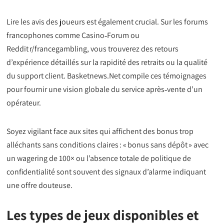
Lire les avis des joueurs est également crucial. Sur les forums
francophones comme Casino‑Forum ou
Reddit r/francegambling, vous trouverez des retours
d’expérience détaillés sur la rapidité des retraits ou la qualité
du support client. Basketnews.Net compile ces témoignages
pour fournir une vision globale du service après‑vente d’un
opérateur.
Soyez vigilant face aux sites qui affichent des bonus trop
alléchants sans conditions claires : « bonus sans dépôt » avec
un wagering de 100× ou l’absence totale de politique de
confidentialité sont souvent des signaux d’alarme indiquant
une offre douteuse.
Les types de jeux disponibles et