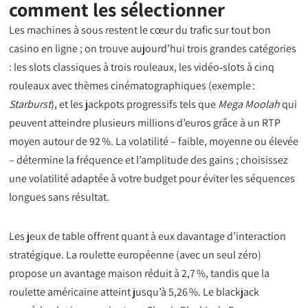
comment les sélectionner
Les machines à sous restent le cœur du trafic sur tout bon
casino en ligne ; on trouve aujourd’hui trois grandes catégories
: les slots classiques à trois rouleaux, les vidéo‑slots à cinq
rouleaux avec thèmes cinématographiques (exemple :
Starburst
), et les jackpots progressifs tels que
Mega Moolah
qui
peuvent atteindre plusieurs millions d’euros grâce à un RTP
moyen autour de 92 %. La volatilité – faible, moyenne ou élevée
– détermine la fréquence et l’amplitude des gains ; choisissez
une volatilité adaptée à votre budget pour éviter les séquences
longues sans résultat.
Les jeux de table offrent quant à eux davantage d’interaction
stratégique. La roulette européenne (avec un seul zéro)
propose un avantage maison réduit à 2,7 %, tandis que la
roulette américaine atteint jusqu’à 5,26 %. Le blackjack