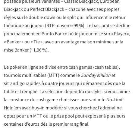
possède plusieurs variantes – Classic Blackjack, European
Blackjack ou Perfect Blackjack – chacune avec ses propres
règles sur le double down ou le split qui influencent le retour
théorique au joueur (RTP moyen ≈ 99 %). Le baccarat se décline
principalement en Punto Banco où le joueur mise sur « Player »,
« Banker » ou « Tie », avec un avantage maison minime sur la
mise Banker (~1,06 %).
Le poker en ligne se divise entre cash games (cash tables),
tournois multi‑tables (MTT) comme le
Sunday Million
et
sit‑and‑go rapides à quatre joueurs qui démarrent dès que la
table est remplie. La sélection dépendra du style : si vous aimez
la constance du cash game choisissez une variante No‑Limit
Hold’em avec buy‑in modéré ; si vous cherchez l’adrénaline
optez pour un MTT où le prize pool peut exploser à plusieurs
centaines d’euros dès le premier rang final.