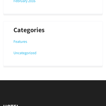
February 2016
Categories
Features
Uncategorized