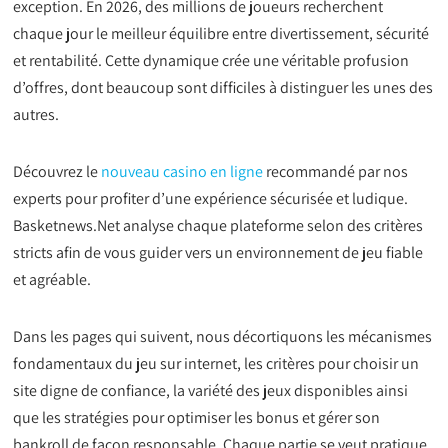
exception. En 2026, des millions de joueurs recherchent
chaque jour le meilleur équilibre entre divertissement, sécurité
et rentabilité. Cette dynamique crée une véritable profusion
d’offres, dont beaucoup sont difficiles à distinguer les unes des
autres.
Découvrez le
nouveau casino en ligne
recommandé par nos
experts pour profiter d’une expérience sécurisée et ludique.
Basketnews.Net analyse chaque plateforme selon des critères
stricts afin de vous guider vers un environnement de jeu fiable
et agréable.
Dans les pages qui suivent, nous décortiquons les mécanismes
fondamentaux du jeu sur internet, les critères pour choisir un
site digne de confiance, la variété des jeux disponibles ainsi
que les stratégies pour optimiser les bonus et gérer son
bankroll de façon responsable. Chaque partie se veut pratique,