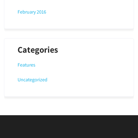
February 2016
Categories
Features
Uncategorized