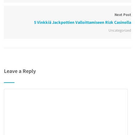
Next Post
5 Vinkkiä Jackpottien Valloittamiseen Rizk Casinolla
Uncategorized
Leave a Reply