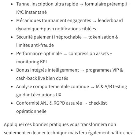
Tunnel inscription ultra rapide → formulaire prérempli +
KYC instantané
Mécaniques tournament engagentes → leaderboard
dynamique + push notifications ciblées
Sécurité paiement irréprochable → tokenisation &
limites anti-fraude
Performance optimale → compression assets +
monitoring KPI
Bonus intégrés intelligemment → programmes VIP &
cash-back live bien dosés
Analyse comportementale continue → IA & A/B testing
guidant évolutions UX
Conformité ANJ & RGPD assurée → checklist
opérationnelle
Appliquer ces bonnes pratiques vous transformera non
seulement en leader technique mais fera également naître chez