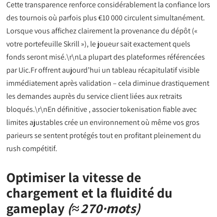
Cette transparence renforce considérablement la confiance lors
des tournois où parfois plus €10 000 circulent simultanément.
Lorsque vous affichez clairement la provenance du dépôt («
votre portefeuille Skrill »), le joueur sait exactement quels
fonds seront misé.\r\nLa plupart des plateformes référencées
par Uic.Fr offrent aujourd’hui un tableau récapitulatif visible
immédiatement après validation – cela diminue drastiquement
les demandes auprès du service client liées aux retraits
bloqués.\r\nEn définitive , associer tokenisation fiable avec
limites ajustables crée un environnement où même vos gros
parieurs se sentent protégés tout en profitant pleinement du
rush compétitif.
Optimiser la vitesse de
chargement et la fluidité du
gameplay
(≈ 270·mots)