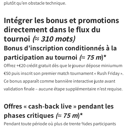
plutôt qu’en obstacle technique.
Intégrer les bonus et promotions
directement dans le flux du
tournoi
(≈ 310 mots)
Bonus d’inscription conditionnés à la
participation au tournoi
(≈ 75 m​
)*
Offrez +€20 crédit gratuit dès que le joueur dépose miniumum
€50 puis inscrit son premier match tournament « Rush Friday ».
Ce bonus apparaît comme bannière interactive juste avant
validation finale – aucune étape supplémentaire n’est requise.
Offres « cash‑back live » pendant les
phases critiques
(≈ 75 m​
)*
Pendant toute période où plus de trente %des participants