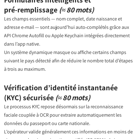
pré‑remplissage
(≈ 80 mots)
Les champs essentiels — nom complet, date naissance et
adresse e‑mail — sont aujourd’hui auto‑complétés grâce aux
API Chrome Autofill ou Apple Keychain intégrées directement
dans l’app native.
Un système dynamique masque ou affiche certains champs
suivant le pays détecté afin de réduire le nombre total d’étapes
à trois au maximum.
Vérification d’identité instantanée
(KYC) sécurisée
(≈ 80 mots)
Le processus KYC repose désormais sur la reconnaissance
faciale couplée à OCR pour extraire automatiquement les
données du passeport ou carte nationale.
L’opérateur valide généralement ces informations en moins de