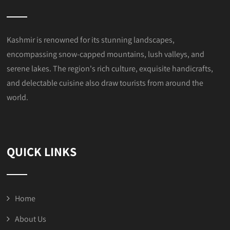
Kashmir is renowned for its stunning landscapes,
encompassing snow-capped mountains, lush valleys, and
serene lakes. The region's rich culture, exquisite handicrafts,
and delectable cuisine also draw tourists from around the
world.
QUICK LINKS
Home
About Us