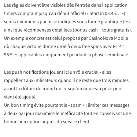
Les règles doivent être visibles dès l’entrée dans l’application :
timers comptant jusqu’au début officiel (« Start in 03:45… »),
seuils minimums par mise indiqués sous forme graphique (%)
ainsi que récompenses détaillées (bonus cash + tours gratuits).
Un exemple concret est celui proposé par CasinoNova Mobile
où chaque victoire donne droit à deux free spins avec RTP =
96·5 % applicables uniquement pendant la phase semi‑finale.
Les push notifications jouent ici un rôle crucial ‑ elles
rappellent aux utilisateurs quand il ne reste que trois minutes
avant la clôture du round ou lorsqu’un nouveau prize pool
vient été ajouté.
Un bon timing évite pourtant le «spam » : limiter ces messages
à deux par jour maximise leur efficacité tout en conservant une
bonne perception auprès du service client.