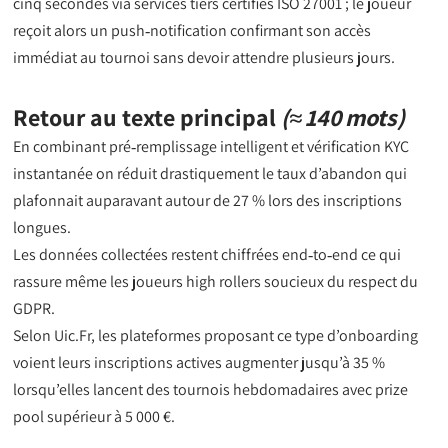
cinq secondes via services tiers certifiés ISO 27001 ; le joueur
reçoit alors un push‑notification confirmant son accès
immédiat au tournoi sans devoir attendre plusieurs jours.
Retour au texte principal
(≈ 140 mots)
En combinant pré‑remplissage intelligent et vérification KYC
instantanée on réduit drastiquement le taux d’abandon qui
plafonnait auparavant autour de 27 % lors des inscriptions
longues.
Les données collectées restent chiffrées end‑to‑end ce qui
rassure même les joueurs high rollers soucieux du respect du
GDPR.
Selon Uic.Fr, les plateformes proposant ce type d’onboarding
voient leurs inscriptions actives augmenter jusqu’à 35 %
lorsqu’elles lancent des tournois hebdomadaires avec prize
pool supérieur à 5 000 €.