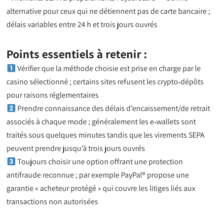
alternative pour ceux qui ne détiennent pas de carte bancaire ;
délais variables entre 24 h et trois jours ouvrés
Points essentiels à retenir :
Vérifier que la méthode choisie est prise en charge par le
casino sélectionné ; certains sites refusent les crypto‑dépôts
pour raisons réglementaires
Prendre connaissance des délais d’encaissement/de retrait
associés à chaque mode ; généralement les e‑wallets sont
traités sous quelques minutes tandis que les virements SEPA
peuvent prendre jusqu’à trois jours ouvrés
Toujours choisir une option offrant une protection
antifraude reconnue ; par exemple PayPal® propose une
garantie « acheteur protégé » qui couvre les litiges liés aux
transactions non autorisées