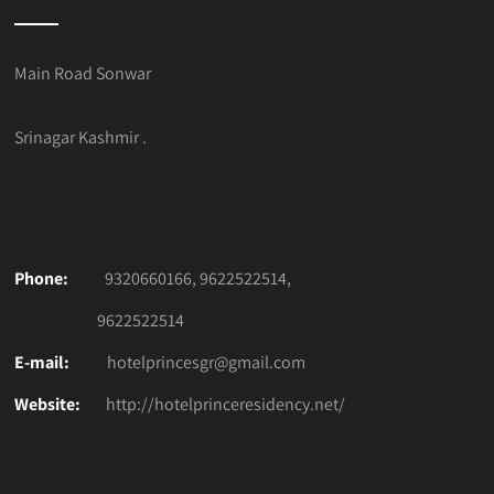
Main Road Sonwar
Srinagar Kashmir .
Phone:
9320660166, 9622522514,
9622522514
E-mail:
hotelprincesgr@gmail.com
Website:
http://hotelprinceresidency.net/