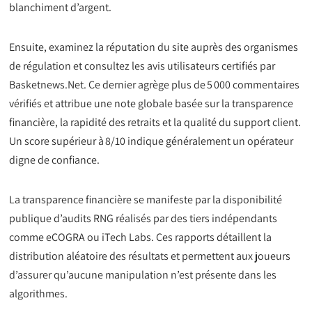
blanchiment d’argent.
Ensuite, examinez la réputation du site auprès des organismes
de régulation et consultez les avis utilisateurs certifiés par
Basketnews.Net. Ce dernier agrège plus de 5 000 commentaires
vérifiés et attribue une note globale basée sur la transparence
financière, la rapidité des retraits et la qualité du support client.
Un score supérieur à 8/10 indique généralement un opérateur
digne de confiance.
La transparence financière se manifeste par la disponibilité
publique d’audits RNG réalisés par des tiers indépendants
comme eCOGRA ou iTech Labs. Ces rapports détaillent la
distribution aléatoire des résultats et permettent aux joueurs
d’assurer qu’aucune manipulation n’est présente dans les
algorithmes.