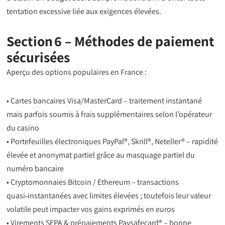
tentation excessive liée aux exigences élevées.
Section 6 – Méthodes de paiement
sécurisées
Aperçu des options populaires en France :
• Cartes bancaires Visa/MasterCard – traitement instantané
mais parfois soumis à frais supplémentaires selon l’opérateur
du casino
• Portefeuilles électroniques PayPal®, Skrill®, Neteller® – rapidité
élevée et anonymat partiel grâce au masquage partiel du
numéro bancaire
• Cryptomonnaies Bitcoin / Ethereum – transactions
quasi‑instantanées avec limites élevées ; toutefois leur valeur
volatile peut impacter vos gains exprimés en euros
• Virements SEPA & prépaiements Paysafecard® – bonne