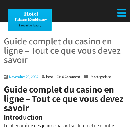
Guide complet du casino en
ligne – Tout ce que vous devez
savoir
November 20, 2025
host
0 Comment
Uncategorized
Guide complet du casino en
ligne – Tout ce que vous devez
savoir
Introduction
Le phénomène des jeux de hasard sur Internet ne montre