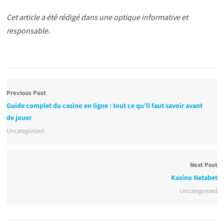
Cet article a été rédigé dans une optique informative et
responsable.
Previous Post
Guide complet du casino en ligne : tout ce qu’il faut savoir avant
de jouer
Uncategorized
Next Post
Kasíno Netabet
Uncategorized