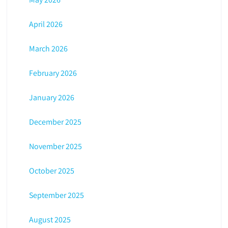
April 2026
March 2026
February 2026
January 2026
December 2025
November 2025
October 2025
September 2025
August 2025