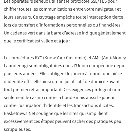
Les opérateurs sérieux utilisent le protocole SSL/TLS pour
chiffrer toutes les communications entre votre navigateur et
leurs serveurs. Ce cryptage empêche toute interception tierce
lors du transfert d’informations personnelles ou financières.
Un cadenas vert dans la barre d’adresse indique généralement
que le certificat est valide et à jour.
Les procédures KYC (Know Your Customer) et AML (Anti‑Money
Laundering) sont obligatoires dans l’Union européenne depuis
plusieurs années. Elles obligent le joueur à fournir une pièce
d’identité officielle ainsi qu’un justificatif de domicile avant
tout premier retrait important. Ces exigences protègent non
seulement le casino contre la fraude mais aussi le joueur
contre l’usurpation d’identité et les transactions illicites.
Basketnews.Net souligne que les sites qui simplifient
excessivement ces étapes peuvent cacher des pratiques peu
scrupuleuses.