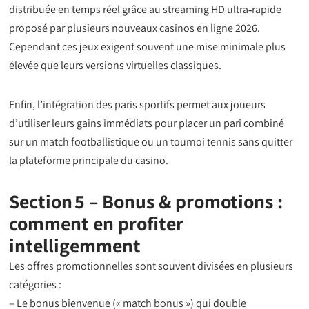
distribuée en temps réel grâce au streaming HD ultra‑rapide
proposé par plusieurs nouveaux casinos en ligne 2026.
Cependant ces jeux exigent souvent une mise minimale plus
élevée que leurs versions virtuelles classiques.
Enfin, l’intégration des paris sportifs permet aux joueurs
d’utiliser leurs gains immédiats pour placer un pari combiné
sur un match footballistique ou un tournoi tennis sans quitter
la plateforme principale du casino.
Section 5 – Bonus & promotions :
comment en profiter
intelligemment
Les offres promotionnelles sont souvent divisées en plusieurs
catégories :
– Le bonus bienvenue (« match bonus ») qui double