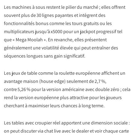
Les machines à sous restent le pilier du marché ; elles offrent
souvent plus de 30 lignes payantes et intègrent des
fonctionnalités bonus comme les tours gratuits ou les
multiplicateurs jusqu’à x5000 pour un jackpot progressif tel
que « Mega Moolah ». En revanche, elles présentent
généralement une volatilité élevée qui peut entraîner des
séquences longues sans gain significatif.
Les jeux de table comme la roulette européenne affichent un
avantage maison (house edge) seulement de 2,7 %,
contre 5,26 % pour la version américaine avec double zéro ; cela
rend la version européenne plus attractive pour les joueurs
cherchant à maximiser leurs chances à long terme.
Les tables avec croupier réel apportent une dimension sociale :
on peut discuter via chat live avec le dealer et voir chaque carte