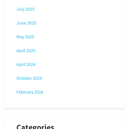
July 2025
June 2025
May 2025
April 2025
April 2024
October 2019
February 2016
Categories