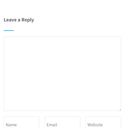
Leave a Reply