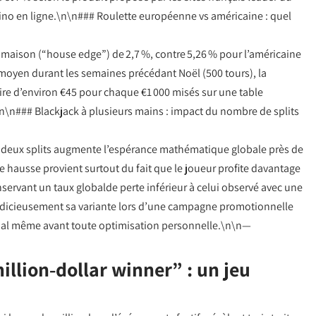
sino en ligne.\n\n### Roulette européenne vs américaine : quel
maison (“house edge”) de 2,7 %, contre 5,26 % pour l’américaine
moyen durant les semaines précédant Noël (500 tours), la
ire d’environ €45 pour chaque €1 000 misés sur une table
### Blackjack à plusieurs mains : impact du nombre de splits
’à deux splits augmente l’espérance mathématique globale près de
tte hausse provient surtout du fait que le joueur profite davantage
nservant un taux globalde perte inférieur à celui observé avec une
udicieusement sa variante lors d’une campagne promotionnelle
final même avant toute optimisation personnelle.\n\n—
illion‑dollar winner” : un jeu