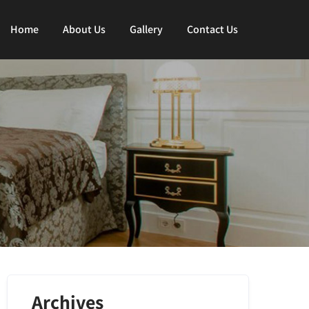
Home
About Us
Gallery
Contact Us
Archives