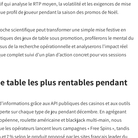
 qui analyse le RTP moyen, la volatilité et les exigences de mise
aque profil de joueur pendant la saison des promos de Noël.
che scientifique peut transformer une simple mise festive en
iques des jeux de table sous promotion, profilerons le mental du
sus de la recherche opérationnelle et analyserons l’impact réel
ue complet suivi d’un plan d’action concret pour vos sessions
de table les plus rentables pendant
d’informations grâce aux API publiques des casinos et aux outils
de perte sur chaque type de jeu pendant décembre. En agrégeant
ropéenne, roulette américaine et blackjack multi‑main, nous
ue les opérateurs lancent leurs campagnes « Free Spins », tandis
 7 % selon le produit proposé par les sites français leader du