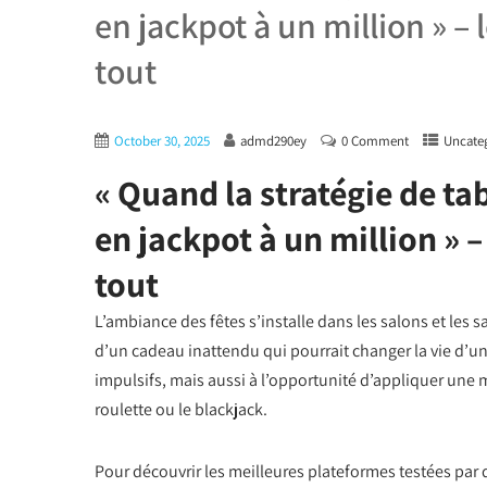
en jackpot à un million » – 
tout
October 30, 2025
admd290ey
0 Comment
Uncate
« Quand la stratégie de t
en jackpot à un million » –
tout
L’ambiance des fêtes s’installe dans les salons et les s
d’un cadeau inattendu qui pourrait changer la vie d’u
impulsifs, mais aussi à l’opportunité d’appliquer une
roulette ou le blackjack.
Pour découvrir les meilleures plateformes testées par 