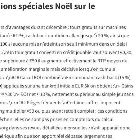
ons spéciales Noël sur le
rs d’avantages durant décembre : tours gratuits sur machines
antanée RTP+, cash‑back quotidien allant jusqu’à 20 %, ainsi que
€100 si aucune mise n’atteint son seuil minimum dans un délai
t »\nUn tour gratuit converti en crédit jouable vaut souvent €0,30,
ue supérieure à €50 il augmente effectivement le RTP moyen du
ne amélioration marginale mais décisive lorsqu’on cumule
ves.\n\n### Calcul ROI combiné \nEn combinant cash‑back (15 %)
 appliqués sur une bankroll initiale EUR 5k on obtient :\n- Gains
 ≈ ×30 \n- ROI net ≈ 13 %, nettement supérieur au simple jeu sans
rds.\n\n### Pièges fréquents \nCertaines offres imposent
g multiplier ×50 ou plus avant retrait complet ; ces conditions
che si elles ne sont pas prises en compte lors du calcul
 Isorg dans ses revues détaillées mensuelles.\n\nIl apparaît donc
érique afin que son apport réel dépasse largement ses