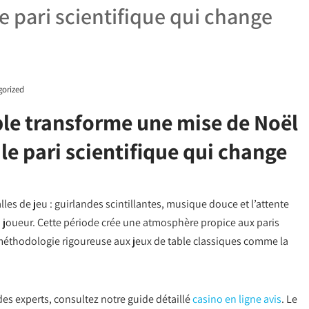
le pari scientifique qui change
gorized
able transforme une mise de Noël
 le pari scientifique qui change
alles de jeu : guirlandes scintillantes, musique douce et l’attente
n joueur. Cette période crée une atmosphère propice aux paris
 méthodologie rigoureuse aux jeux de table classiques comme la
des experts, consultez notre guide détaillé
casino en ligne avis
. Le