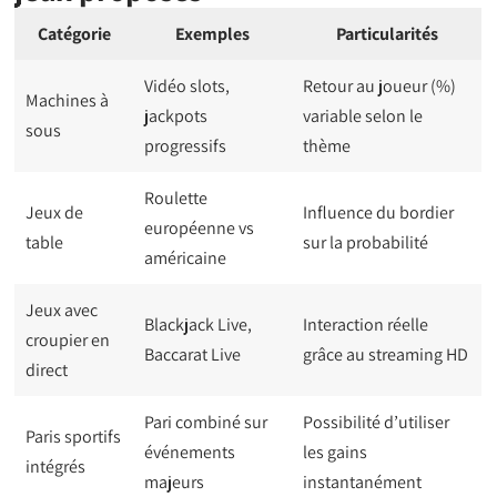
Catégorie
Exemples
Particularités
Vidéo slots,
Retour au joueur (%)
Machines à
jackpots
variable selon le
sous
progressifs
thème
Roulette
Jeux de
Influence du bordier
européenne vs
table
sur la probabilité
américaine
Jeux avec
Blackjack Live,
Interaction réelle
croupier en
Baccarat Live
grâce au streaming HD
direct
Pari combiné sur
Possibilité d’utiliser
Paris sportifs
événements
les gains
intégrés
majeurs
instantanément