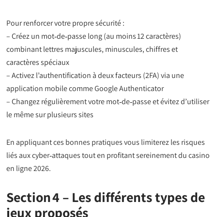
Pour renforcer votre propre sécurité :
– Créez un mot‑de‑passe long (au moins 12 caractères)
combinant lettres majuscules, minuscules, chiffres et
caractères spéciaux
– Activez l’authentification à deux facteurs (2FA) via une
application mobile comme Google Authenticator
– Changez régulièrement votre mot‑de‑passe et évitez d’utiliser
le même sur plusieurs sites
En appliquant ces bonnes pratiques vous limiterez les risques
liés aux cyber‑attaques tout en profitant sereinement du casino
en ligne 2026.
Section 4 – Les différents types de
jeux proposés