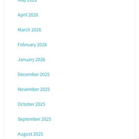
April 2026
March 2026
February 2026
January 2026
December 2025
November 2025
October 2025
September 2025
August 2025