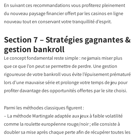
En suivant ces recommandations vous profiterez pleinement
du nouveau paysage financier offert par les casinos en ligne
nouveau tout en conservant votre tranquillité d’esprit.
Section 7 – Stratégies gagnantes &
gestion bankroll
Le concept fondamental reste simple : ne jamais miser plus
que ce que l’on peut se permettre de perdre. Une gestion
rigoureuse de votre bankroll vous évite l’épuisement prématuré
lors d’une mauvaise série et prolonge votre temps de jeu pour
profiter davantage des opportunités offertes par le site choisi.
Parmi les méthodes classiques figurent :
– La méthode Martingale adaptée aux jeux à faible volatilité
comme la roulette européenne rouge/noir ; elle consiste à
doubler sa mise après chaque perte afin de récupérer toutes les