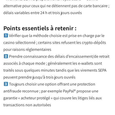
alternative pour ceux qui ne détiennent pas de carte bancaire ;
délais variables entre 24 h et trois jours ouvrés
Points essentiels à retenir :
Vérifier que la méthode choisie est prise en charge par le
casino sélectionné ; certains sites refusent les crypto‑dépôts
pour raisons réglementaires
Prendre connaissance des délais d’encaissement/de retrait
associés à chaque mode ; généralement les e‑wallets sont
traités sous quelques minutes tandis que les virements SEPA
peuvent prendre jusqu’à trois jours ouvrés
Toujours choisir une option offrant une protection
antifraude reconnue ; par exemple PayPal® propose une
garantie « acheteur protégé » qui couvre les litiges liés aux
transactions non autorisées