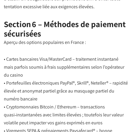
tentation excessive liée aux exigences élevées.
Section 6 – Méthodes de paiement
sécurisées
Aperçu des options populaires en France :
• Cartes bancaires Visa/MasterCard – traitement instantané
mais parfois soumis à frais supplémentaires selon l’opérateur
du casino
• Portefeuilles électroniques PayPal®, Skrill®, Neteller® – rapidité
élevée et anonymat partiel grâce au masquage partiel du
numéro bancaire
• Cryptomonnaies Bitcoin / Ethereum – transactions
quasi‑instantanées avec limites élevées ; toutefois leur valeur
volatile peut impacter vos gains exprimés en euros
• Virements SEPA & prépaiements Paysafecard® – bonne