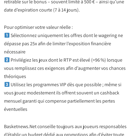
retirable sur le bonus – souvent limité à 500 € – ainsi qu’une
date d’expiration courte (7 à 14 jours).
Pour optimiser votre valeur réelle :
Sélectionnez uniquement les offres dont le wagering ne
dépasse pas 25x afin de limiter l’exposition financière
nécessaire
Privilégiez les jeux dont le RTP est élevé (>96 %) lorsque
vous remplissez ces exigences afin d’augmenter vos chances
théoriques
Utilisez les programmes VIP dès que possible ; même si
vous jouez modestement ils offrent souvent un cashback
mensuel garanti qui compense partiellement les pertes
éventuelles
Basketnews.Net conseille toujours aux joueurs responsables
d’établir un budget dédié aux promotions afin d’éviter toute