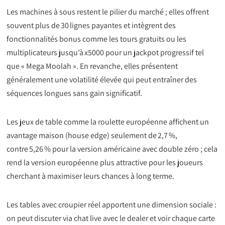
Les machines à sous restent le pilier du marché ; elles offrent
souvent plus de 30 lignes payantes et intègrent des
fonctionnalités bonus comme les tours gratuits ou les
multiplicateurs jusqu’à x5000 pour un jackpot progressif tel
que « Mega Moolah ». En revanche, elles présentent
généralement une volatilité élevée qui peut entraîner des
séquences longues sans gain significatif.
Les jeux de table comme la roulette européenne affichent un
avantage maison (house edge) seulement de 2,7 %,
contre 5,26 % pour la version américaine avec double zéro ; cela
rend la version européenne plus attractive pour les joueurs
cherchant à maximiser leurs chances à long terme.
Les tables avec croupier réel apportent une dimension sociale :
on peut discuter via chat live avec le dealer et voir chaque carte