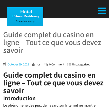
Guide complet du casino en
ligne – Tout ce que vous devez
savoir
October 29, 2025
host
0 Comment
Uncategorized
Guide complet du casino en
ligne – Tout ce que vous devez
savoir
Introduction
Le phénomène des jeux de hasard sur Internet ne montre